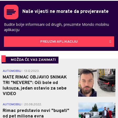
Naše vijesti ne morate da provjeravate
Budite bolje informisani od drugih, preuzmite Mondo mobilnu
aplikaciju
PREUZMI APLIKACIJU
MOŽDA ĆE VAS ZANIMATI
0
AUTOMOBILI
13.12.2023.
|
MATE RIMAC OBJAVIO SNIMAK
TRI "NEVERE": Oči bole od
luksuza, jedan ostavio za sebe
VIDEO
0
AUTOMOBILI
20.08.2022.
|
Rimac predstavio novi "bugati"
od pet miliona evra