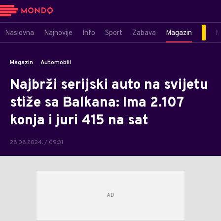
Naslovna
Najnovije
Info
Sport
Zabava
Magazin
M
Magazin
Automobili
Najbrži serijski auto na svijetu
stiže sa Balkana: Ima 2.107
konja i juri 415 na sat
28.08.2024. / 09:31