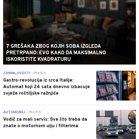
7 GREŠAKA ZBOG KOJIH SOBA IZGLEDA
PRETRPANO: EVO KAKO DA MAKSIMALNO
ISKORISTITE KVADRATURU
0
ZANIMLJIVOSTI
Pre 8 h
|
Gastro-revolucija iz srca Italije:
Automat koji 24 sata dnevno izbacuje
svježe roštiljske ražnjiće
0
AUTOMOBILI
Pre 11 h
|
Vodič za mali servis: Sve što treba da
znate o motornom ulju i filterima