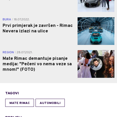
0
BURA
18.07.2022.
|
Prvi primjerak je završen - Rimac
Nevera izlazi na ulice
0
REGION
28.07.2021.
|
Mate Rimac demantuje pisanje
medija: "Pečeni vo nema veze sa
mnom!" (FOTO)
TAGOVI
MATE RIMAC
AUTOMOBILI