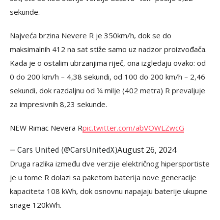
sekunde.
Najveća brzina Nevere R je 350km/h, dok se do
maksimalnih 412 na sat stiže samo uz nadzor proizvođača.
Kada je o ostalim ubrzanjima riječ, ona izgledaju ovako: od
0 do 200 km/h – 4,38 sekundi, od 100 do 200 km/h – 2,46
sekundi, dok razdaljnu od 1⁄4 milje (402 metra) R prevaljuje
za impresivnih 8,23 sekunde.
NEW Rimac Nevera R
pic.twitter.com/abVOWLZwcG
August 26, 2024
— Cars United (@CarsUnitedX)
Druga razlika između dve verzije električnog hipersportiste
je u tome R dolazi sa paketom baterija nove generacije
kapaciteta 108 kWh, dok osnovnu napajaju baterije ukupne
snage 120kWh.