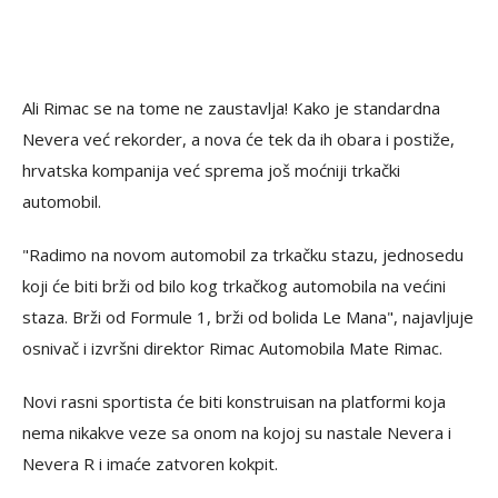
Ali Rimac se na tome ne zaustavlja! Kako je standardna
Nevera već rekorder, a nova će tek da ih obara i postiže,
hrvatska kompanija već sprema još moćniji trkački
automobil.
"Radimo na novom automobil za trkačku stazu, jednosedu
koji će biti brži od bilo kog trkačkog automobila na većini
staza. Brži od Formule 1, brži od bolida Le Mana", najavljuje
osnivač i izvršni direktor Rimac Automobila Mate Rimac.
Novi rasni sportista će biti konstruisan na platformi koja
nema nikakve veze sa onom na kojoj su nastale Nevera i
Nevera R i imaće zatvoren kokpit.