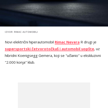
IZVOR: RIMAC AUTOMOBILI
Novi električni hiperautomobil
Rimac Nevera
R drugi je
supersportski četvorotočkaš i automobil uopšte
, uz
hibridni Koenigsegg Gemera, koji se "učlanio" u ekskluzivni
"2.000 konja" klub.