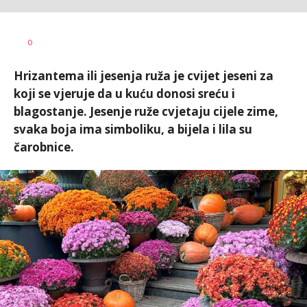
Dušan
AUTOR
0
Volaš
Hrizantema ili jesenja ruža je cvijet jeseni za
koji se vjeruje da u kuću donosi sreću i
blagostanje. Jesenje ruže cvjetaju cijele zime,
svaka boja ima simboliku, a bijela i lila su
čarobnice.