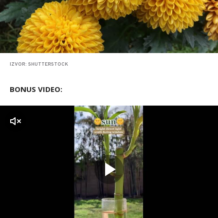
IZVOR: SHUTTERSTOCK
BONUS VIDEO:
zvuk