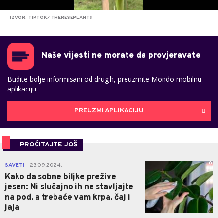
IZVOR: TIKTOK/ THERESEPLANTS
Naše vijesti ne morate da provjeravate
Budite bolje informisani od drugih, preuzmite Mondo mobilnu
aplikaciju
PREUZMI APLIKACIJU
PROČITAJTE JOŠ
0
SAVETI
23.09.2024.
|
Kako da sobne biljke prežive
jesen: Ni slučajno ih ne stavljajte
na pod, a trebaće vam krpa, čaj i
jaja