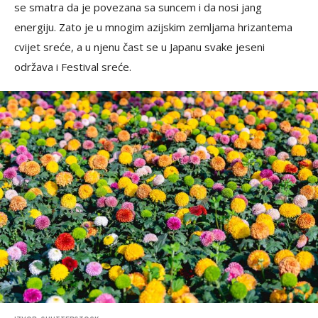
se smatra da je povezana sa suncem i da nosi jang
energiju. Zato je u mnogim azijskim zemljama hrizantema
cvijet sreće, a u njenu čast se u Japanu svake jeseni
održava i Festival sreće.