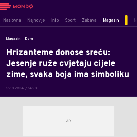
Naslovna
Najnovije
Info
Sport
Zabava
Magazin
M
Magazin
Dom
Hrizanteme donose sreću:
Jesenje ruže cvjetaju cijele
zime, svaka boja ima simboliku
16.10.2024. / 14:20