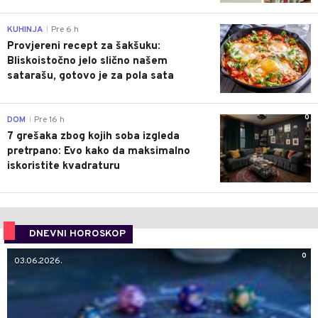
0
KUHINJA
Pre 6 h
|
Provjereni recept za šakšuku:
Bliskoistočno jelo slično našem
satarašu, gotovo je za pola sata
0
DOM
Pre 16 h
|
7 grešaka zbog kojih soba izgleda
pretrpano: Evo kako da maksimalno
iskoristite kvadraturu
DNEVNI HOROSKOP
0
03.06.2026.