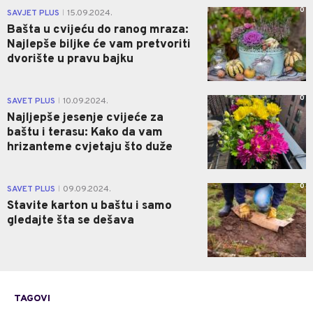
0
SAVJET PLUS
15.09.2024.
|
Bašta u cvijeću do ranog mraza:
Najlepše biljke će vam pretvoriti
dvorište u pravu bajku
0
SAVET PLUS
10.09.2024.
|
Najljepše jesenje cvijeće za
baštu i terasu: Kako da vam
hrizanteme cvjetaju što duže
0
SAVET PLUS
09.09.2024.
|
Stavite karton u baštu i samo
gledajte šta se dešava
TAGOVI