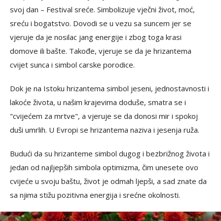
svoj dan – Festival sreće. Simbolizuje vječni život, moć,
sreću i bogatstvo. Dovodi se u vezu sa suncem jer se
vjeruje da je nosilac jang energije i zbog toga krasi
domove ili bašte. Takođe, vjeruje se da je hrizantema
cvijet sunca i simbol carske porodice.
Dok je na Istoku hrizantema simbol jeseni, jednostavnosti i
lakoće života, u našim krajevima doduše, smatra se i
"cvijećem za mrtve", a vjeruje se da donosi mir i spokoj
duši umrlih. U Evropi se hrizantema naziva i jesenja ruža.
Budući da su hrizanteme simbol dugog i bezbrižnog života i
jedan od najljepših simbola optimizma, čim unesete ovo
cvijeće u svoju baštu, život je odmah ljepši, a sad znate da
sa njima stižu pozitivna energija i srećne okolnosti.