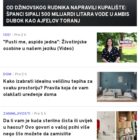
OD DŽINOVSKOG RUDNIKA NAPRAVILI KUPALIŠTE:
ŠPANCI SIPALI 500 MILIJARDI LITARA VODE U AMBIS
DUBOK KAO AJFELOV TORANJ
0
100!
Pre 2 h
|
"Pusti me, aspido jedna": Životinjske
osobine u našem jeziku (Video)
0
DOM
Pre 2 h
|
Kako izabrati idealnu veličinu tepiha za
svaku prostoriju? Pravila koja će vam
olakšati uređenje doma
0
ZANIMLJIVOSTI
Pre 5 h
|
Da li vam je kuća sterilno čista ili uvijek
u haosu? Ovo govori o vašoj psihi više
nego što možete da zamislite