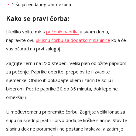
1 šolja rendanog parmezana
Kako se pravi čorba:
Ukoliko volite miris
pečenih paprika
u svom domu,
napravite ovu
ukusnu čorbu sa dodatkom slaninice
koja će
vas očarati na prvi zalogaj.
Zagrijte rernu na 220 stepeni. Veliki pleh obložite papirom
za pečenje. Paprike operite, prepolovite i izvadite
sjemenke. Obilno ih pokapajte uljem i začinite solju i
biberom. Pecite paprike 30 do 35 minuta, dok lepo ne
omekšaju.
U međuvremenu pripremite čorbu. Zagrijte veliki lonac za
supu na srednjoj vatri i prvo dodajte kriške slanine. Stavite
slaninu dok ne porumeni i ne postane hrskava, a zatim je