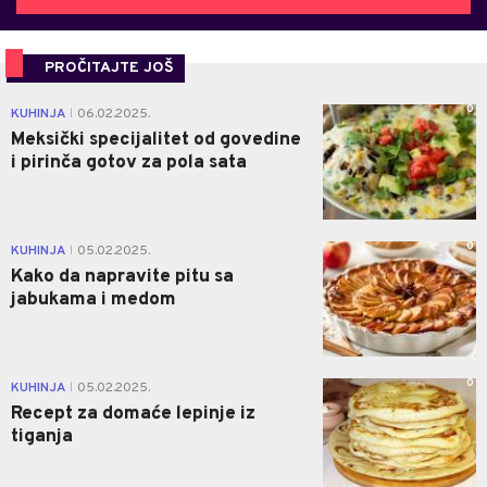
PROČITAJTE JOŠ
0
KUHINJA
06.02.2025.
|
Meksički specijalitet od govedine
i pirinča gotov za pola sata
0
KUHINJA
05.02.2025.
|
Kako da napravite pitu sa
jabukama i medom
0
KUHINJA
05.02.2025.
|
Recept za domaće lepinje iz
tiganja