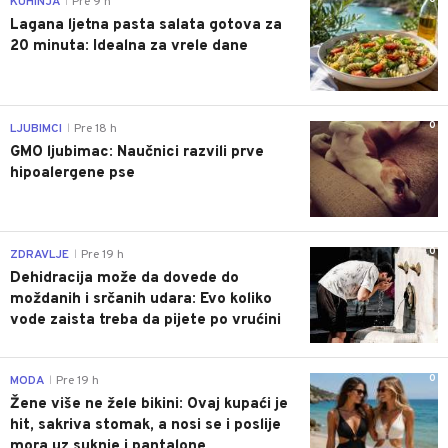
KUHINJA
Pre 9 h
|
Lagana ljetna pasta salata gotova za
20 minuta: Idealna za vrele dane
0
LJUBIMCI
Pre 18 h
|
GMO ljubimac: Naučnici razvili prve
hipoalergene pse
0
ZDRAVLJE
Pre 19 h
|
Dehidracija može da dovede do
moždanih i srčanih udara: Evo koliko
vode zaista treba da pijete po vrućini
0
MODA
Pre 19 h
|
Žene više ne žele bikini: Ovaj kupaći je
hit, sakriva stomak, a nosi se i poslije
mora uz suknje i pantalone