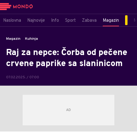
Naslovna
Najnovije
Info
Sport
Zabava
Magazin
M
Magazin
Kuhinja
Raj za nepce: Čorba od pečene
crvene paprike sa slaninicom
07.02.2025. / 07:00