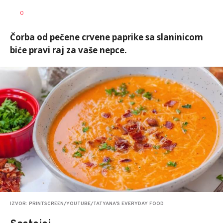
Vesna
AUTOR
0
Kerkez
Čorba od pečene crvene paprike sa slaninicom
biće pravi raj za vaše nepce.
IZVOR: PRINTSCREEN/YOUTUBE/TATYANA'S EVERYDAY FOOD