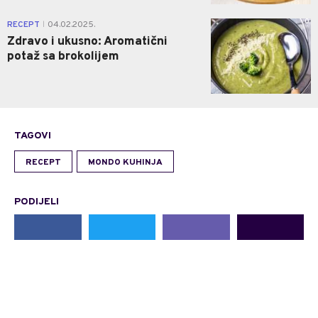
0
RECEPT
04.02.2025.
|
Zdravo i ukusno: Aromatični
potaž sa brokolijem
TAGOVI
RECEPT
MONDO KUHINJA
PODIJELI