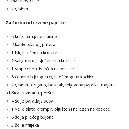
maslinovo ulje
so, biber
Za čorbu od crvene paprike
:
6 kriški dimljene slanine
2 kašike slanog putera
1 luk, isječen na kockice
2 šargarepe, isječene na kockice
1 štap celera, isječen na kockice
6 čenova bijelog luka, isječenog na kockice
so, biber, origano, bosiljak, mljevena paprika, majčina
dušica, ruzmarin, peršun
4 šolje paradajz sosa
1 veliki slatki krompir, oljušten i narezan na kockice
6 šolja pilećeg bujona
3 šolje mlijeka