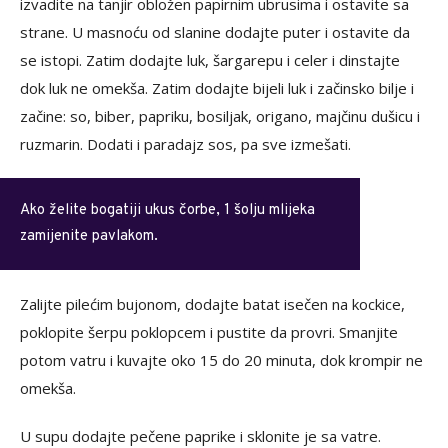
izvadite na tanjir obložen papirnim ubrusima i ostavite sa
strane. U masnoću od slanine dodajte puter i ostavite da
se istopi. Zatim dodajte luk, šargarepu i celer i dinstajte
dok luk ne omekša. Zatim dodajte bijeli luk i začinsko bilje i
začine: so, biber, papriku, bosiljak, origano, majčinu dušicu i
ruzmarin. Dodati i paradajz sos, pa sve izmešati.
Ako želite bogatiji ukus čorbe, 1 šolju mlijeka
zamijenite pavlakom.
Zalijte pilećim bujonom, dodajte batat isečen na kockice,
poklopite šerpu poklopcem i pustite da provri. Smanjite
potom vatru i kuvajte oko 15 do 20 minuta, dok krompir ne
omekša.
U supu dodajte pečene paprike i sklonite je sa vatre.