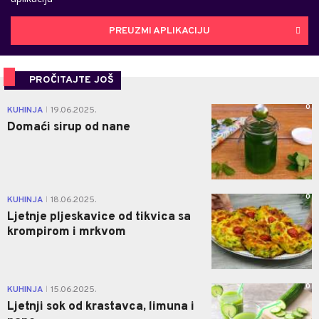
PREUZMI APLIKACIJU
PROČITAJTE JOŠ
0
KUHINJA
19.06.2025.
|
Domaći sirup od nane
0
KUHINJA
18.06.2025.
|
Ljetnje pljeskavice od tikvica sa
krompirom i mrkvom
0
KUHINJA
15.06.2025.
|
Ljetnji sok od krastavca, limuna i