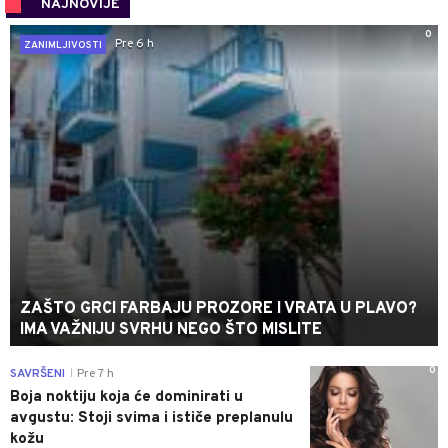
NAJNOVIJE
0
Pre 6 h
ZANIMLJIVOSTI
ZAŠTO GRCI FARBAJU PROZORE I VRATA U PLAVO?
IMA VAŽNIJU SVRHU NEGO ŠTO MISLITE
0
SAVRŠENI
Pre 7 h
|
Boja noktiju koja će dominirati u
avgustu: Stoji svima i ističe preplanulu
kožu