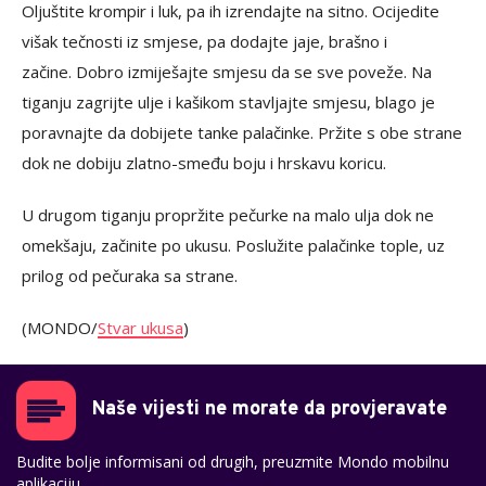
Oljuštite krompir i luk, pa ih izrendajte na sitno. Ocijedite
višak tečnosti iz smjese, pa dodajte jaje, brašno i
začine. Dobro izmiješajte smjesu da se sve poveže. Na
tiganju zagrijte ulje i kašikom stavljajte smjesu, blago je
poravnajte da dobijete tanke palačinke. Pržite s obe strane
dok ne dobiju zlatno-smeđu boju i hrskavu koricu.
U drugom tiganju propržite pečurke na malo ulja dok ne
omekšaju, začinite po ukusu. Poslužite palačinke tople, uz
prilog od pečuraka sa strane.
(MONDO/
Stvar ukusa
)
Naše vijesti ne morate da provjeravate
Budite bolje informisani od drugih, preuzmite Mondo mobilnu
aplikaciju