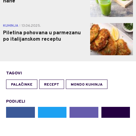
nane
0
KUHINJA
13.06.2025.
|
Piletina pohovana u parmezanu
po italijanskom receptu
TAGOVI
PALAČINKE
RECEPT
MONDO KUHINJA
PODIJELI