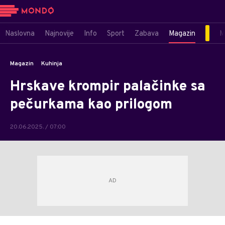
Naslovna
Najnovije
Info
Sport
Zabava
Magazin
M
Magazin
Kuhinja
Hrskave krompir palačinke sa
pečurkama kao prilogom
20.06.2025. / 07:00