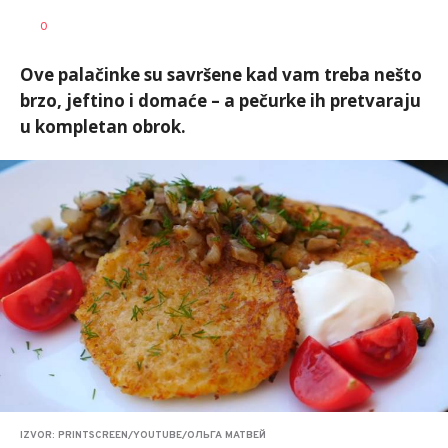
Vesna
AUTOR
0
Kerkez
Ove palačinke su savršene kad vam treba nešto
brzo, jeftino i domaće – a pečurke ih pretvaraju
u kompletan obrok.
IZVOR: PRINTSCREEN/YOUTUBE/ОЛЬГА МАТВЕЙ