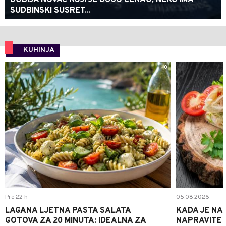
DOBIJA NOVAC KOJI JE DUGO ČEKAO, NEKO IMA
SUDBINSKI SUSRET...
KUHINJA
0
Pre 22 h
05.08.2026.
LAGANA LJETNA PASTA SALATA
KADA JE NA
GOTOVA ZA 20 MINUTA: IDEALNA ZA
NAPRAVITE 