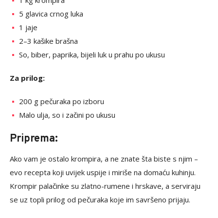
1 kg krompira
5 glavica crnog luka
1 jaje
2–3 kašike brašna
So, biber, paprika, bijeli luk u prahu po ukusu
Za prilog:
200 g pečuraka po izboru
Malo ulja, so i začini po ukusu
Priprema:
Ako vam je ostalo krompira, a ne znate šta biste s njim –
evo recepta koji uvijek uspije i miriše na domaću kuhinju.
Krompir palačinke su zlatno-rumene i hrskave, a serviraju
se uz topli prilog od pečuraka koje im savršeno prijaju.