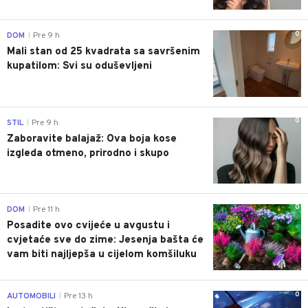
0
DOM
Pre 9 h
|
Mali stan od 25 kvadrata sa savršenim
kupatilom: Svi su oduševljeni
0
STIL
Pre 9 h
|
Zaboravite balajaž: Ova boja kose
izgleda otmeno, prirodno i skupo
0
DOM
Pre 11 h
|
Posadite ovo cvijeće u avgustu i
cvjetaće sve do zime: Jesenja bašta će
vam biti najljepša u cijelom komšiluku
0
AUTOMOBILI
Pre 13 h
|