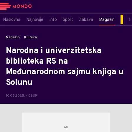
Naslovna
Najnovije
Info
Sport
Zabava
Magazin
M
Magazin
Kultura
Narodna i univerzitetska
biblioteka RS na
Međunarodnom sajmu knjiga u
Solunu
10.05.2025. / 08:19