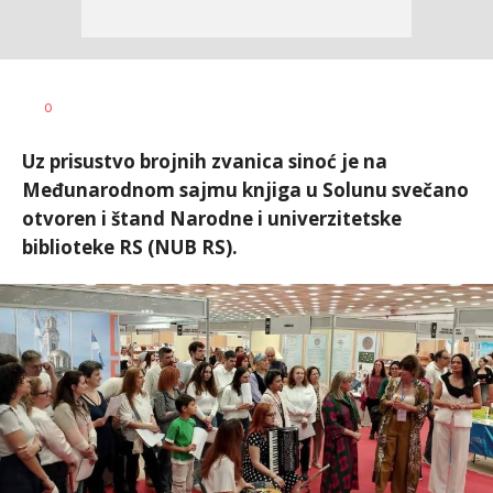
Dragana
AUTOR
0
Božić
Uz prisustvo brojnih zvanica sinoć je na
Međunarodnom sajmu knjiga u Solunu svečano
otvoren i štand Narodne i univerzitetske
biblioteke RS (NUB RS).