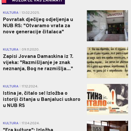
MOŽDA ĆE VAS ZANIMATI
0
KULTURA
13.02.2025.
|
Povratak dječijeg odjeljenja u
NUB RS: "Otvaramo vrata za
nove generacije čitalaca"
0
KULTURA
09.11.2020.
|
Zapisi Jovana Damaskina iz 7.
vijeka: "Razmišljanje je znak
neznanja, Bog ne razmišlja..."
0
KULTURA
17.12.2024.
|
Istina je, čitalo se! Izložba o
istoriji čitanja u Banjaluci uskoro
u NUB RS
0
KULTURA
17.04.2024.
|
"Era kulture": Izložba