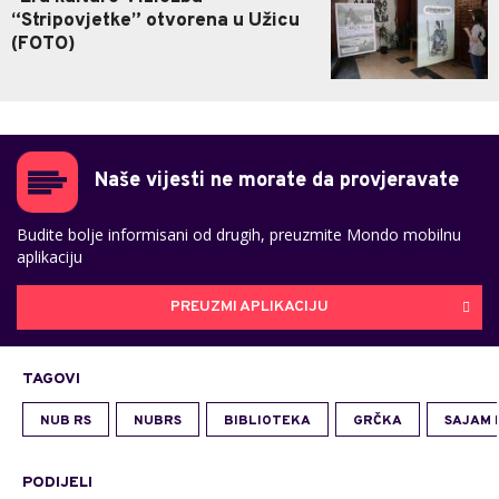
“Stripovjetke” otvorena u Užicu
(FOTO)
Naše vijesti ne morate da provjeravate
Budite bolje informisani od drugih, preuzmite Mondo mobilnu
aplikaciju
PREUZMI APLIKACIJU
TAGOVI
NUB RS
NUBRS
BIBLIOTEKA
GRČKA
SAJAM 
PODIJELI