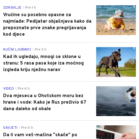
0
ZDRAVLJE
Pre 1 h
|
Vrućine su posebno opasne za
najmlađe: Pedijatar objašnjava kako da
prepoznate prve znake pregrijavanja
kod djece
0
KUĆNI LJUBIMCI
Pre 3 h
|
Kad ih ugledaju, mnogi se sklone u
stranu: 5 rasa pasa koje iza moćnog
izgleda kriju nježnu narav
0
VIDEO
Pre 4 h
|
Dva mjeseca u Ohotskom moru bez
hrane i vode: Kako je Rus preživio 67
dana daleko od obale
0
SAVJETI
Pre 5 h
|
Da li vam veš-mašina "skače" po