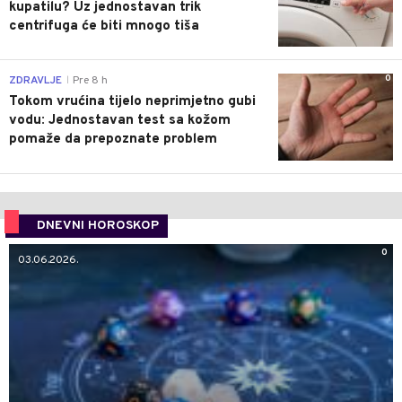
kupatilu? Uz jednostavan trik
centrifuga će biti mnogo tiša
0
ZDRAVLJE
Pre 8 h
|
Tokom vrućina tijelo neprimjetno gubi
vodu: Jednostavan test sa kožom
pomaže da prepoznate problem
DNEVNI HOROSKOP
0
03.06.2026.