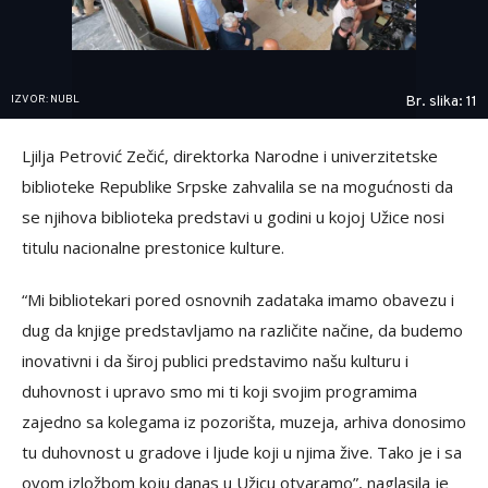
IZVOR: NUBL
Br. slika: 11
Ljilja Petrović Zečić, direktorka Narodne i univerzitetske
biblioteke Republike Srpske zahvalila se na mogućnosti da
se njihova biblioteka predstavi u godini u kojoj Užice nosi
titulu nacionalne prestonice kulture.
“Mi bibliotekari pored osnovnih zadataka imamo obavezu i
dug da knjige predstavljamo na različite načine, da budemo
inovativni i da široj publici predstavimo našu kulturu i
duhovnost i upravo smo mi ti koji svojim programima
zajedno sa kolegama iz pozorišta, muzeja, arhiva donosimo
tu duhovnost u gradove i ljude koji u njima žive. Tako je i sa
ovom izložbom koju danas u Užicu otvaramo”, naglasila je