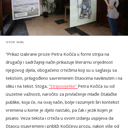
IZVOR: NUBL
“Prikaz izabrane proze Petra Kočića u formi stripa na
drugačiji i sadržajniji način prikazuje literarnu vrijednost
njegovog djela, obogaćeno crtežima koji su u saglasju sa
tekstom, prilagođeno savremenim čitaocima naviknutim i na
sliku i na tekst. Stoga,
“Stripovijetke”
Petra Kočića su od
izuzetne važnosti, naročito za privlačenje mlađe čitalačke
publike, koja će, na ovaj način, bolje razumjeti širi kontekst
vremena u kome je djelo nastalo, pa čak i jezik kojim je
pisano. Veza teksta i crteža u ovom izdanju uspijeva da
čitaocu osavremeni i približi Kočićevu prozu, nakon više od