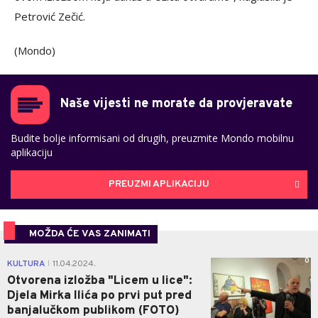
Petrović Zečić.
(Mondo)
Naše vijesti ne morate da provjeravate
Budite bolje informisani od drugih, preuzmite Mondo mobilnu
aplikaciju
PREUZMI APLIKACIJU
MOŽDA ĆE VAS ZANIMATI
0
KULTURA
11.04.2024.
|
Otvorena izložba "Licem u lice":
Djela Mirka Ilića po prvi put pred
banjalučkom publikom (FOTO)