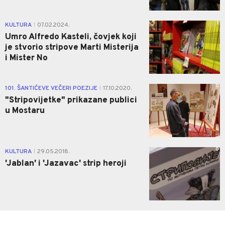
1
KULTURA
07.02.2024.
|
Umro Alfredo Kasteli, čovjek koji
je stvorio stripove Marti Misterija
i Mister No
0
101. ŠANTIĆEVE VEČERI POEZIJE
17.10.2020.
|
"Stripovijetke" prikazane publici
u Mostaru
0
KULTURA
29.05.2018.
|
'Jablan' i 'Jazavac' strip heroji