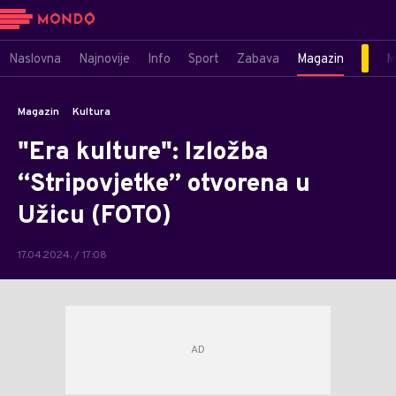
Naslovna
Najnovije
Info
Sport
Zabava
Magazin
M
Magazin
Kultura
"Era kulture": Izložba
“Stripovjetke” otvorena u
Užicu (FOTO)
17.04.2024. / 17:08