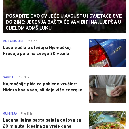
POSADITE OVO CVIJEĆE U AVGUSTU I CVJETAĆE SVE
DO ZIME: JESENJA BAŠTA ĆE VAM BITI NAJLJEPŠA U
CIJELOM KOMŠILUKU
0
AUTOMOBILI
Pre 2 h
|
Lada otišla u stečaj u Njemačkoj:
Prodaja pala na svega 30 vozila
0
SAVETI
Pre 3 h
|
Najmoćnije piće za paklene vrućine:
Hidrira kao voda, ali daje više energije
0
KUHINJA
Pre 11 h
|
Lagana ljetna pasta salata gotova za
20 minuta: Idealna za vrele dane