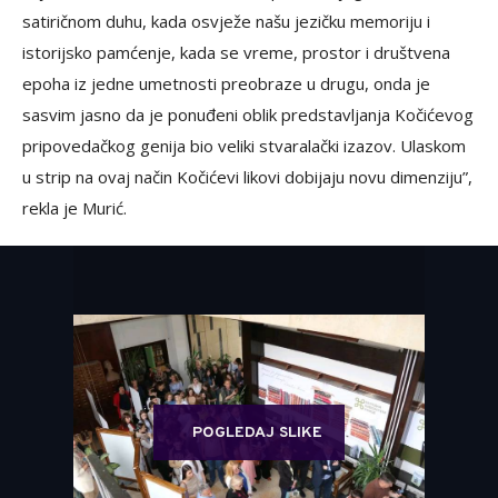
satiričnom duhu, kada osvježe našu jezičku memoriju i
istorijsko pamćenje, kada se vreme, prostor i društvena
epoha iz jedne umetnosti preobraze u drugu, onda je
sasvim jasno da je ponuđeni oblik predstavljanja Kočićevog
pripovedačkog genija bio veliki stvaralački izazov. Ulaskom
u strip na ovaj način Kočićevi likovi dobijaju novu dimenziju”,
rekla je Murić.
POGLEDAJ SLIKE