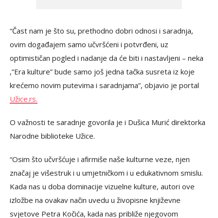
“Čast nam je što su, prethodno dobri odnosi i saradnja,
ovim događajem samo učvršćeni i potvrđeni, uz
optimističan pogled i nadanje da će biti i nastavljeni – neka
,”Era kulture” bude samo još jedna tačka susreta iz koje
krećemo novim putevima i saradnjama”, objavio je portal
Užice.rs.
O važnosti te saradnje govorila je i Dušica Murić direktorka
Narodne biblioteke Užice.
“Osim što učvršćuje i afirmiše naše kulturne veze, njen
značaj je višestruk i u umjetničkom i u edukativnom smislu.
Kada nas u doba dominacije vizuelne kulture, autori ove
izložbe na ovakav način uvedu u živopisne književne
svjetove Petra Kočića, kada nas približe njegovom