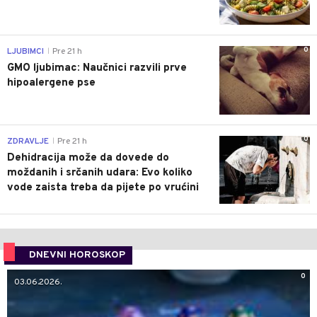
0
LJUBIMCI
Pre 21 h
|
GMO ljubimac: Naučnici razvili prve
hipoalergene pse
0
ZDRAVLJE
Pre 21 h
|
Dehidracija može da dovede do
moždanih i srčanih udara: Evo koliko
vode zaista treba da pijete po vrućini
DNEVNI HOROSKOP
0
03.06.2026.