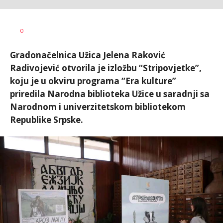
Dragana
AUTOR
0
Božić
Gradonačelnica Užica Jelena Raković
Radivojević otvorila je izložbu “Stripovjetke”,
koju je u okviru programa “Era kulture”
priredila Narodna biblioteka Užice u saradnji sa
Narodnom i univerzitetskom bibliotekom
Republike Srpske.