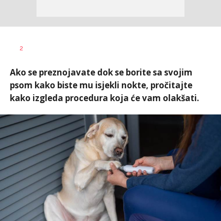
Tamara
AUTOR
2
Veličković
Ako se preznojavate dok se borite sa svojim
psom kako biste mu isjekli nokte, pročitajte
kako izgleda procedura koja će vam olakšati.