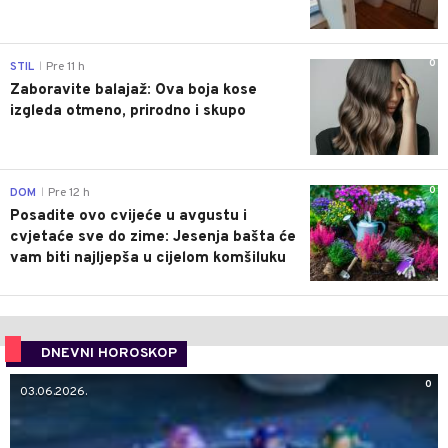
0
STIL
Pre 11 h
|
Zaboravite balajaž: Ova boja kose
izgleda otmeno, prirodno i skupo
0
DOM
Pre 12 h
|
Posadite ovo cvijeće u avgustu i
cvjetaće sve do zime: Jesenja bašta će
vam biti najljepša u cijelom komšiluku
DNEVNI HOROSKOP
0
03.06.2026.