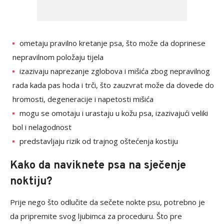
ometaju pravilno kretanje psa, što može da doprinese
nepravilnom položaju tijela
izazivaju naprezanje zglobova i mišića zbog nepravilnog
rada kada pas hoda i trči, što zauzvrat može da dovede do
hromosti, degeneracije i napetosti mišića
mogu se omotaju i urastaju u kožu psa, izazivajući veliki
bol i nelagodnost
predstavljaju rizik od trajnog oštećenja kostiju
Kako da naviknete psa na sječenje
noktiju?
Prije nego što odlučite da sečete nokte psu, potrebno je
da pripremite svog ljubimca za proceduru. Što pre