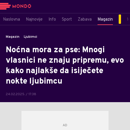
Naslovna
Najnovije
Info
Sport
Zabava
Magazin
M
Magazin
Ljubimci
Noćna mora za pse: Mnogi
vlasnici ne znaju pripremu, evo
kako najlakše da isiječete
nokte ljubimcu
24.02.2025. / 17:38