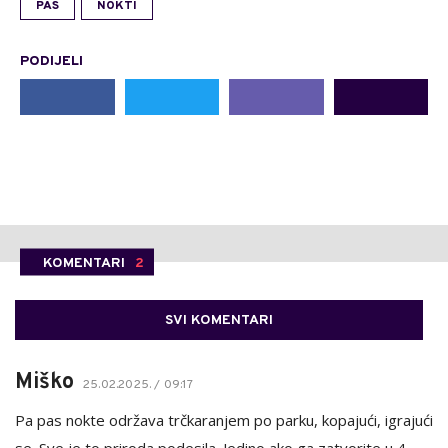
PAS
NOKTI
PODIJELI
KOMENTARI
2
SVI KOMENTARI
Miško
25.02.2025. / 09:17
Pa pas nokte održava trčkaranjem po parku, kopajući, igrajući