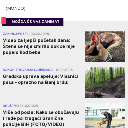
(MONDO)
MOŽDA ĆE VAS ZANIMATI
0
ZANIMLJIVOSTI
20.02.2025.
|
Video za ljepši početak dana:
Štene se nije smirilo dok se nije
popelo kod bebe
0
NAKON TROVANJA LJUBIMACA
12.02.2025.
|
Gradska uprava apeluje: Vlasnici
pasa - oprezno na Banj brdu!
0
DRUŠTVO
11.02.2025.
|
Više od posla: Kako se obučavaju
i rade psi tragači Granične
policije BiH (FOTO/VIDEO)