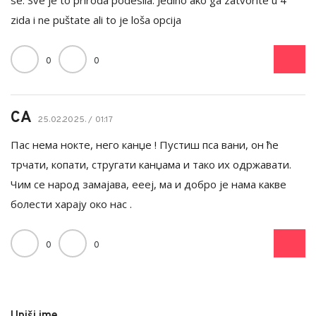
se. Sve je to priroda podesila. Jedino ako ga zatvorite u 4
zida i ne puštate ali to je loša opcija
0
0
СА
25.02.2025. / 01:17
Пас нема нокте, него канџе ! Пустиш пса вани, он ће
трчати, копати, стругати канџама и тако их одржавати.
Чим се народ замајава, еееј, ма и добро је нама какве
болести харају око нас .
0
0