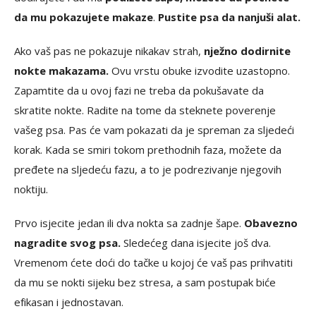
da mu pokazujete makaze
.
Pustite psa da nanjuši alat.
Ako vaš pas ne pokazuje nikakav strah,
nježno dodirnite
nokte makazama.
Ovu vrstu obuke izvodite uzastopno.
Zapamtite da u ovoj fazi ne treba da pokušavate da
skratite nokte. Radite na tome da steknete poverenje
vašeg psa. Pas će vam pokazati da je spreman za sljedeći
korak. Kada se smiri tokom prethodnih faza, možete da
pređete na sljedeću fazu, a to je podrezivanje njegovih
noktiju.
Prvo isjecite jedan ili dva nokta sa zadnje šape.
Obavezno
nagradite svog psa.
Sledećeg dana isjecite još dva.
Vremenom ćete doći do tačke u kojoj će vaš pas prihvatiti
da mu se nokti sijeku bez stresa, a sam postupak biće
efikasan i jednostavan.