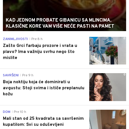
KAD JEDNOM PROBATE GIBANICU SA MLINCIMA,
KLASIČNE KORE VAM VIŠE NEĆE PASTI NA PAMET
0
ZANIMLJIVOSTI
Pre 8 h
|
Zašto Grci farbaju prozore i vrata u
plavo? Ima važniju svrhu nego što
mislite
0
SAVRŠENI
Pre 9 h
|
Boja noktiju koja će dominirati u
avgustu: Stoji svima i ističe preplanulu
kožu
0
DOM
Pre 10 h
|
Mali stan od 25 kvadrata sa savršenim
kupatilom: Svi su oduševljeni