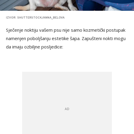
IZVOR: SHUTTERSTOCK/ANNA_BELOVA
Sječenje noktiju vašem psu nije samo kozmetički postupak
namenjen poboljšanju estetike šapa. Zapušteni nokti mogu
da imaju ozbiljne posljedice: