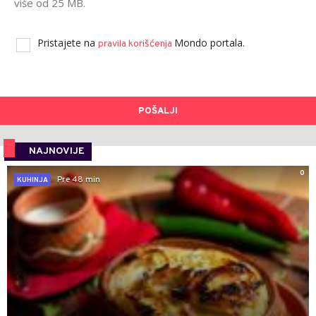
više od 25 MB.
Pristajete na
Mondo portala.
pravila korišćenja
POŠALJI
NAJNOVIJE
0
Pre 48 min
KUHINJA