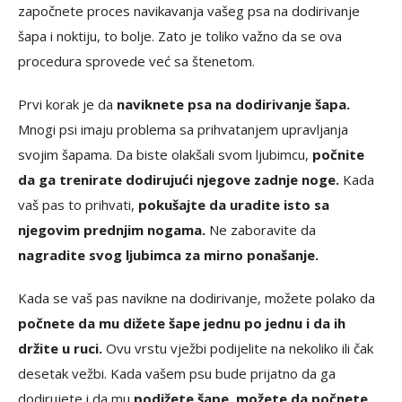
započnete proces navikavanja vašeg psa na dodirivanje
šapa i noktiju, to bolje. Zato je toliko važno da se ova
procedura sprovede već sa štenetom.
Prvi korak je da
naviknete psa na dodirivanje šapa.
Mnogi psi imaju problema sa prihvatanjem upravljanja
svojim šapama. Da biste olakšali svom ljubimcu,
počnite
da ga trenirate dodirujući njegove zadnje noge.
Kada
vaš pas to prihvati,
pokušajte da uradite isto sa
njegovim prednjim nogama.
Ne zaboravite da
nagradite svog ljubimca za mirno ponašanje.
Kada se vaš pas navikne na dodirivanje, možete polako da
počnete da mu dižete šape jednu po jednu i da ih
držite u ruci.
Ovu vrstu vježbi podijelite na nekoliko ili čak
desetak vežbi. Kada vašem psu bude prijatno da ga
dodirujete i da mu
podižete šape, možete da počnete