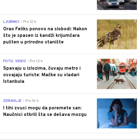
0
LJUBIMCI
Pre 12 h
|
Orao Feliks ponovo na slobodi: Nakon
što je spasen iz kandži krijumčara
pušten u prirodno stanište
0
FOTO, VIDEO
Pre 13 h
|
Spavaju u izlozima, čuvaju metro i
osvajaju turiste: Mačke su vladari
Istanbula
0
ZDRAVLJE
Pre 16 h
|
I tihi zvuci mogu da poremete san:
Naučnici otkrili šta se dešava mozgu