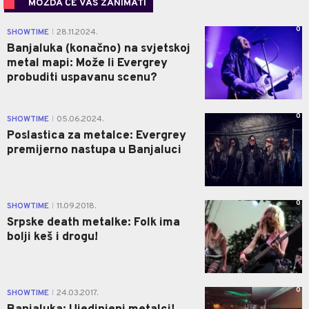
MOŽDA ĆE VAS ZANIMATI
0
SHOWTIME
28.11.2024.
|
Banjaluka (konačno) na svjetskoj
metal mapi: Može li Evergrey
probuditi uspavanu scenu?
0
SHOWTIME
05.06.2024.
|
Poslastica za metalce: Evergrey
premijerno nastupa u Banjaluci
0
SHOWTIME
11.09.2018.
|
Srpske death metalke: Folk ima
bolji keš i drogu!
0
SHOWTIME
24.03.2017.
|