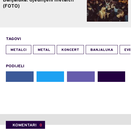
Banjaluka: Ujedinjeni metalci!
(FOTO)
TAGOVI
METALCI
METAL
KONCERT
BANJALUKA
EV
PODIJELI
KOMENTARI
0