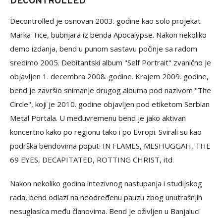
DECONTROLLED
Decontrolled je osnovan 2003. godine kao solo projekat
Marka Tice, bubnjara iz benda Apocalypse. Nakon nekoliko
demo izdanja, bend u punom sastavu počinje sa radom
sredimo 2005. Debitantski album "Self Portrait" zvanično je
objavljen 1. decembra 2008. godine. Krajem 2009. godine,
bend je završio snimanje drugog albuma pod nazivom "The
Circle", koji je 2010. godine objavljen pod etiketom Serbian
Metal Portala. U međuvremenu bend je jako aktivan
koncertno kako po regionu tako i po Evropi. Svirali su kao
podrška bendovima poput: IN FLAMES, MESHUGGAH, THE
69 EYES, DECAPITATED, ROTTING CHRIST, itd.
Nakon nekoliko godina intezivnog nastupanja i studijskog
rada, bend odlazi na neodređenu pauzu zbog unutrašnjih
nesuglasica među članovima. Bend je oživljen u Banjaluci