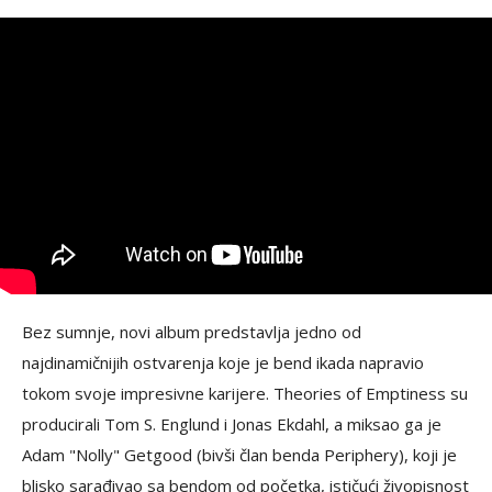
Bez sumnje, novi album predstavlja jedno od
najdinamičnijih ostvarenja koje je bend ikada napravio
tokom svoje impresivne karijere. Theories of Emptiness su
producirali Tom S. Englund i Jonas Ekdahl, a miksao ga je
Adam "Nolly" Getgood (bivši član benda Periphery), koji je
blisko sarađivao sa bendom od početka, ističući živopisnost