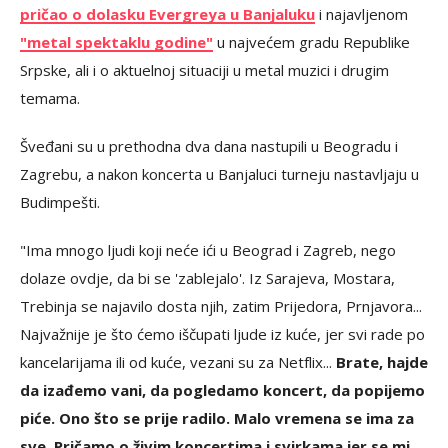
pričao o dolasku Evergreya u Banjaluku
i najavljenom
"metal spektaklu godine"
u najvećem gradu Republike
Srpske, ali i o aktuelnoj situaciji u metal muzici i drugim
temama.
Šveđani su u prethodna dva dana nastupili u Beogradu i
Zagrebu, a nakon koncerta u Banjaluci turneju nastavljaju u
Budimpešti.
"Ima mnogo ljudi koji neće ići u Beograd i Zagreb, nego
dolaze ovdje, da bi se 'zablejalo'. Iz Sarajeva, Mostara,
Trebinja se najavilo dosta njih, zatim Prijedora, Prnjavora...
Najvažnije je što ćemo iščupati ljude iz kuće, jer svi rade po
kancelarijama ili od kuće, vezani su za Netflix...
Brate, hajde
da izađemo vani, da pogledamo koncert, da popijemo
piće. Ono što se prije radilo. Malo vremena se ima za
sve. Pričamo o živim koncertima i svirkama jer se mi