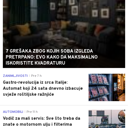
7 GREŠAKA ZBOG KOJIH SOBA IZGLEDA
PRETRPANO: EVO KAKO DA MAKSIMALNO
ISKORISTITE KVADRATURU
0
ZANIMLJIVOSTI
Pre 7 h
|
Gastro-revolucija iz srca Italije:
Automat koji 24 sata dnevno izbacuje
svježe roštiljske ražnjiće
0
AUTOMOBILI
Pre 11 h
|
Vodič za mali servis: Sve što treba da
znate o motornom ulju i filterima