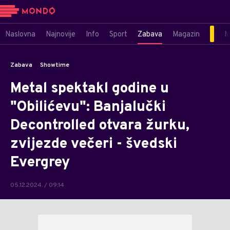
Naslovna
Najnovije
Info
Sport
Zabava
Magazin
M
Zabava
Showtime
Metal spektakl godine u
"Obilićevu": Banjalučki
Decontrolled otvara žurku,
zvijezde večeri - švedski
Evergrey
05.12.2024. / 09:14