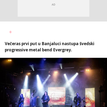
Bojan
AUTOR
0
Jakovljević
Večeras prvi put u Banjaluci nastupa švedski
progressive metal bend Evergrey.