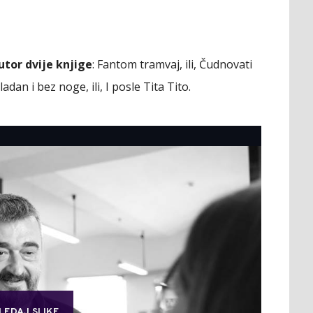
utor dvije knjige
: Fantom tramvaj, ili, Čudnovati
ladan i bez noge, ili, I posle Tita Tito.
LEDAJ SLIKE