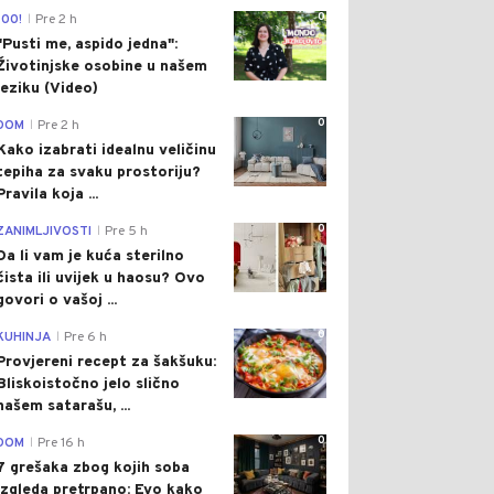
0
100!
Pre 2 h
|
"Pusti me, aspido jedna":
Životinjske osobine u našem
jeziku (Video)
0
DOM
Pre 2 h
|
Kako izabrati idealnu veličinu
tepiha za svaku prostoriju?
Pravila koja ...
0
ZANIMLJIVOSTI
Pre 5 h
|
Da li vam je kuća sterilno
čista ili uvijek u haosu? Ovo
govori o vašoj ...
0
KUHINJA
Pre 6 h
|
Provjereni recept za šakšuku:
Bliskoistočno jelo slično
našem satarašu, ...
0
DOM
Pre 16 h
|
7 grešaka zbog kojih soba
izgleda pretrpano: Evo kako