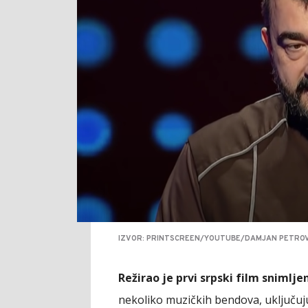
IZVOR: PRINTSCREEN/YOUTUBE/DAMJAN PETROV
Režirao je prvi srpski film snimljen
nekoliko muzičkih bendova, uključujuć