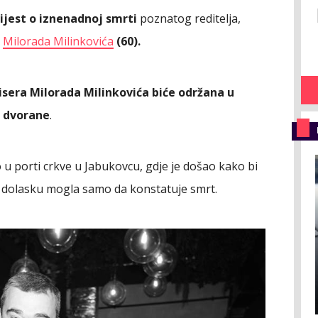
ijest o iznenadnoj smrti
poznatog reditelja,
,
Milorada Milinkovića
(60).
era Milorada Milinkovića biće održana u
S dvorane
.
 u porti crkve u Jabukovcu, gdje je došao kako bi
o dolasku mogla samo da konstatuje smrt.