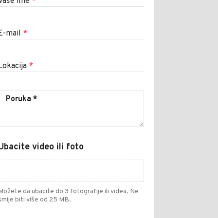
Vaše ime
*
E-mail
*
Lokacija
*
Ubacite video ili foto
Možete da ubacite do 3 fotografije ili videa. Ne
smije biti više od 25 MB.