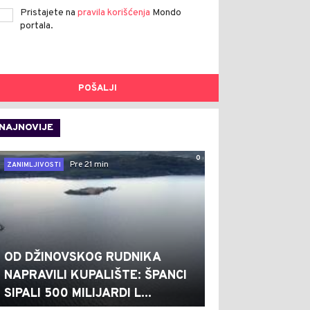
Pristajete na
pravila korišćenja
Mondo
portala.
POŠALJI
NAJNOVIJE
0
Pre 21 min
ZANIMLJIVOSTI
OD DŽINOVSKOG RUDNIKA
NAPRAVILI KUPALIŠTE: ŠPANCI
SIPALI 500 MILIJARDI L...