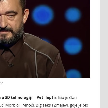
IC
 u 3D tehnologiji – Peti leptir
. Bio je član
i Morbidi i Mnoći, Big seks i Zmajevi, gdje je bio