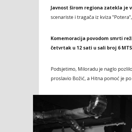
Javnost širom regiona zatekla je v
scenariste i tragača iz kviza "Potera"
Komemoracija povodom smrti režis
četvrtak u 12 sati u sali broj 6 MT
Podsjetimo, Miloradu je naglo pozlilo
proslavio Božić, a Hitna pomoć je p