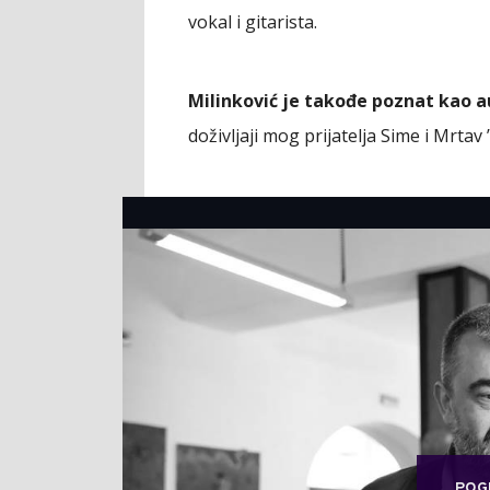
vokal i gitarista.
Milinković je takođe poznat kao a
doživljaji mog prijatelja Sime i Mrtav ’
POG