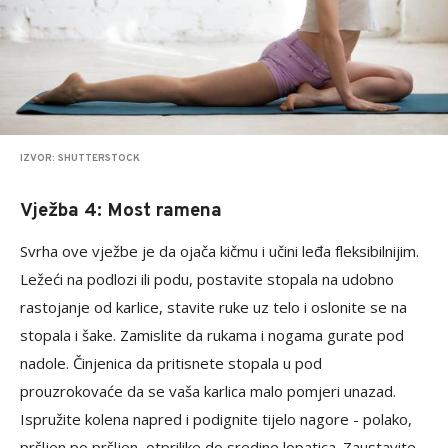
IZVOR: SHUTTERSTOCK
Vježba 4: Most ramena
Svrha ove vježbe je da ojača kičmu i učini leđa fleksibilnijim.
Ležeći na podlozi ili podu, postavite stopala na udobno
rastojanje od karlice, stavite ruke uz telo i oslonite se na
stopala i šake. Zamislite da rukama i nogama gurate pod
nadole. Činjenica da pritisnete stopala u pod
prouzrokovaće da se vaša karlica malo pomjeri unazad.
Ispružite kolena napred i podignite tijelo nagore - polako,
pršljen po pršljen, otprilike do sredine lopatica. Zaustavite