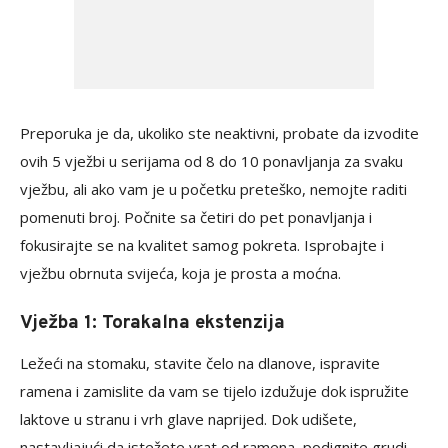
Preporuka je da, ukoliko ste neaktivni, probate da izvodite
ovih 5 vježbi u serijama od 8 do 10 ponavljanja za svaku
vježbu, ali ako vam je u početku preteško, nemojte raditi
pomenuti broj. Počnite sa četiri do pet ponavljanja i
fokusirajte se na kvalitet samog pokreta. Isprobajte i
vježbu obrnuta svijeća, koja je prosta a moćna.
Vježba 1: Torakalna ekstenzija
Ležeći na stomaku, stavite čelo na dlanove, ispravite
ramena i zamislite da vam se tijelo izdužuje dok ispružite
laktove u stranu i vrh glave naprijed. Dok udišete,
nastavljajući da istežete vrat od ramena, podignite grudi