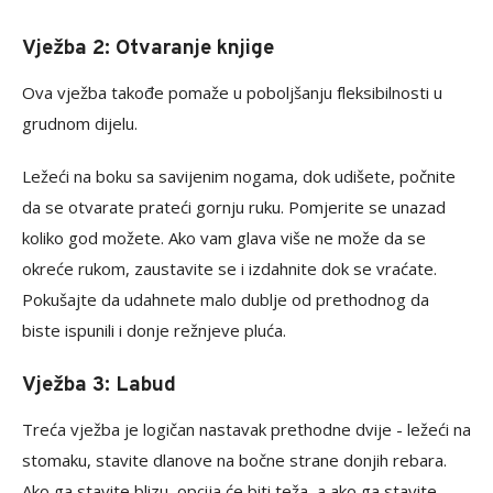
Vježba 2: Otvaranje knjige
Ova vježba takođe pomaže u poboljšanju fleksibilnosti u
grudnom dijelu.
Ležeći na boku sa savijenim nogama, dok udišete, počnite
da se otvarate prateći gornju ruku. Pomjerite se unazad
koliko god možete. Ako vam glava više ne može da se
okreće rukom, zaustavite se i izdahnite dok se vraćate.
Pokušajte da udahnete malo dublje od prethodnog da
biste ispunili i donje režnjeve pluća.
Vježba 3: Labud
Treća vježba je logičan nastavak prethodne dvije - ležeći na
stomaku, stavite dlanove na bočne strane donjih rebara.
Ako ga stavite blizu, opcija će biti teža, a ako ga stavite