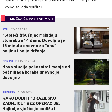
koliko se leđa spuštaju.
MOŽDA ĆE VAS ZANIMATI
0
STIL
20.08.2024.
|
"Stojeći trbušnjaci" skidaju
stomak za 14 dana: Dovoljno je
15 minuta dnevno za "onu"
haljinu i bolje držanje
0
ZDRAVLJE
16.08.2024.
|
Nova studija pokazala: I manje od
pet hiljada koraka dnevno je
dovoljno
0
TRENING
31.05.2024.
|
KAKO DOBITI "BRAZILSKU
ZADNJICU" BEZ OPERACIJE:
Najbolje vježbe je podižu i