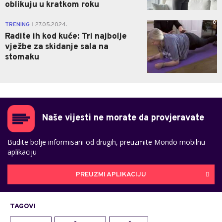
oblikuju u kratkom roku
0
TRENING
27.05.2024.
|
Radite ih kod kuće: Tri najbolje
vježbe za skidanje sala na
stomaku
Naše vijesti ne morate da provjeravate
Budite bolje informisani od drugih, preuzmite Mondo mobilnu
aplikaciju
PREUZMI APLIKACIJU
TAGOVI