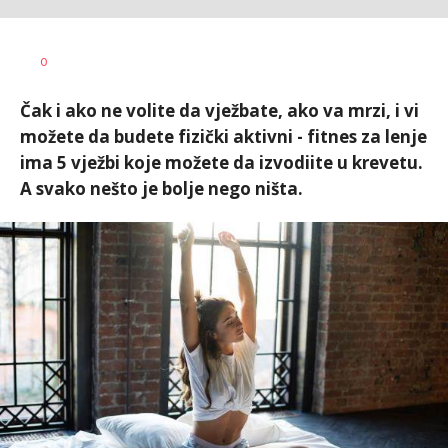
Dušan
AUTOR
0
Volaš
Čak i ako ne volite da vježbate, ako va mrzi, i vi
možete da budete fizički aktivni - fitnes za lenje
ima 5 vježbi koje možete da izvodiite u krevetu.
A svako nešto je bolje nego ništa.