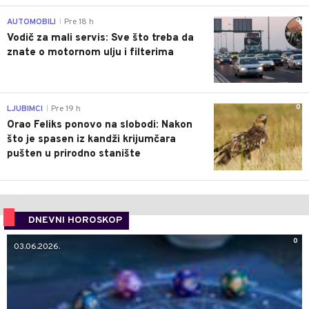
0
AUTOMOBILI
Pre 18 h
|
Vodič za mali servis: Sve što treba da
znate o motornom ulju i filterima
0
LJUBIMCI
Pre 19 h
|
Orao Feliks ponovo na slobodi: Nakon
što je spasen iz kandži krijumčara
pušten u prirodno stanište
DNEVNI HOROSKOP
0
03.06.2026.