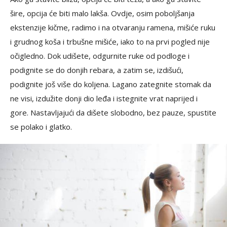
šire, opcija će biti malo lakša. Ovdje, osim poboljšanja
ekstenzije kičme, radimo i na otvaranju ramena, mišiće ruku
i grudnog koša i trbušne mišiće, iako to na prvi pogled nije
očigledno. Dok udišete, odgurnite ruke od podloge i
podignite se do donjih rebara, a zatim se, izdišući,
podignite još više do koljena. Lagano zategnite stomak da
ne visi, izdužite donji dio leđa i istegnite vrat naprijed i
gore. Nastavljajući da dišete slobodno, bez pauze, spustite
se polako i glatko.