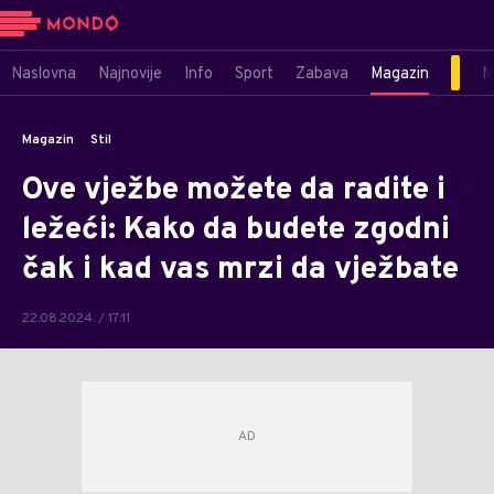
Naslovna
Najnovije
Info
Sport
Zabava
Magazin
M
Magazin
Stil
Ove vježbe možete da radite i
ležeći: Kako da budete zgodni
čak i kad vas mrzi da vježbate
22.08.2024. / 17:11