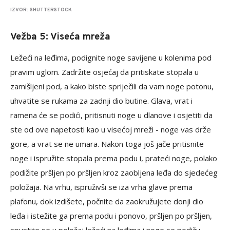
IZVOR: SHUTTERSTOCK
Vežba 5: Viseća mreža
Ležeći na leđima, podignite noge savijene u kolenima pod
pravim uglom. Zadržite osjećaj da pritiskate stopala u
zamišljeni pod, a kako biste spriječili da vam noge potonu,
uhvatite se rukama za zadnji dio butine. Glava, vrat i
ramena će se podići, pritisnuti noge u dlanove i osjetiti da
ste od ove napetosti kao u visećoj mreži - noge vas drže
gore, a vrat se ne umara. Nakon toga još jače pritisnite
noge i ispružite stopala prema podu i, prateći noge, polako
podižite pršljen po pršljen kroz zaobljena leđa do sjedećeg
položaja. Na vrhu, ispruživši se iza vrha glave prema
plafonu, dok izdišete, počnite da zaokružujete donji dio
leđa i istežite ga prema podu i ponovo, pršljen po pršljen,
spustite se u položaj ležeći na leđima i noge se podižu