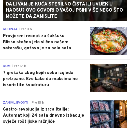
DA LI VAM JE KUĆA STERILNO ČISTA ILI UVIJEK U
HAOSU? OVO GOVORI O VAŠOJ PSIHI VIŠE NEGO ŠTO
MOŽETE DA ZAMISLITE
0
KUHINJA
Pre 3 h
|
Provjereni recept za šakšuku:
Bliskoistočno jelo slično našem
satarašu, gotovo je za pola sata
0
DOM
Pre 12 h
|
7 grešaka zbog kojih soba izgleda
pretrpano: Evo kako da maksimalno
iskoristite kvadraturu
0
ZANIMLJIVOSTI
Pre 15 h
|
Gastro-revolucija iz srca Italije:
Automat koji 24 sata dnevno izbacuje
svježe roštiljske ražnjiće