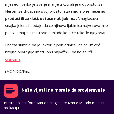
mjeseci i velika je sve je manje u kući ali je u dvorištu, sa
Nerom se druži, ima svoj prostor
i zasigurno je nećemo
prodati ili zaklati, ostaće naš ljubimac
", naglašava
snajka Jelena i dodaje da će njihova ljubimica najverovatnije
postati majka i imati svoje mlade koje će takođe njegovati.
I nema sumnje da je Viktorija pobjednica i da će uz već
brojne privilegije imati i onu najvažniju da ne završi u
čvarcima
.
(MONDO/Rina)
Naše vijesti ne morate da provjeravate
Budite bolje informisani od drugih, preuzmite Mondo mobilnu
aplikaciju