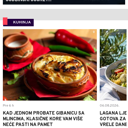
SUDBINSKI SUSRET...
KUHINJA
0
Pre 6 h
06.08.2026.
KAD JEDNOM PROBATE GIBANICU SA
LAGANA LJE
MLINCIMA, KLASIČNE KORE VAM VIŠE
GOTOVA ZA 2
NEĆE PASTI NA PAMET
VRELE DANE