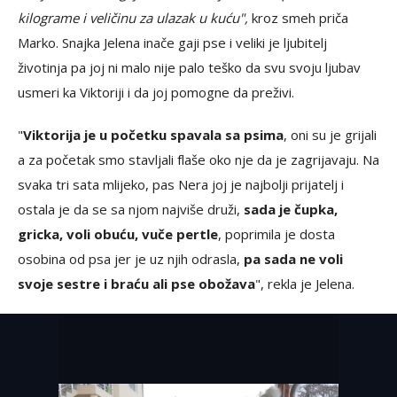
kilograme i veličinu za ulazak u kuću",
kroz smeh priča
Marko. Snajka Jelena inače gaji pse i veliki je ljubitelj
životinja pa joj ni malo nije palo teško da svu svoju ljubav
usmeri ka Viktoriji i da joj pomogne da preživi.
"
Viktorija je u početku spavala sa psima
, oni su je grijali
a za početak smo stavljali flaše oko nje da je zagrijavaju. Na
svaka tri sata mlijeko, pas Nera joj je najbolji prijatelj i
ostala je da se sa njom najviše druži,
sada je čupka,
gricka, voli obuću, vuče pertle
, poprimila je dosta
osobina od psa jer je uz njih odrasla,
pa sada ne voli
svoje sestre i braću ali pse obožava
", rekla je Jelena.