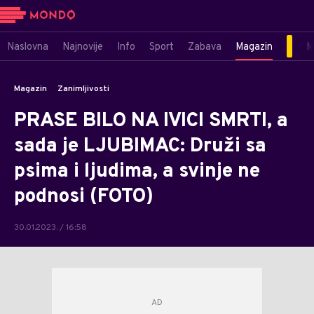
Naslovna
Najnovije
Info
Sport
Zabava
Magazin
M
Magazin
Zanimljivosti
PRASE BILO NA IVICI SMRTI, a
sada je LJUBIMAC: Druži sa
psima i ljudima, a svinje ne
podnosi (FOTO)
30.01.2023. / 16:58