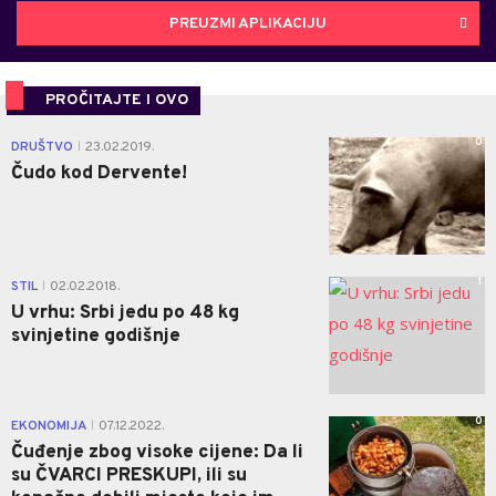
PREUZMI APLIKACIJU
PROČITAJTE I OVO
0
DRUŠTVO
23.02.2019.
|
Čudo kod Dervente!
1
STIL
02.02.2018.
|
U vrhu: Srbi jedu po 48 kg
svinjetine godišnje
0
EKONOMIJA
07.12.2022.
|
Čuđenje zbog visoke cijene: Da li
su ČVARCI PRESKUPI, ili su