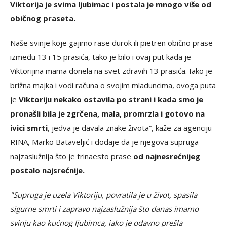
Viktorija je svima ljubimac i postala je mnogo više od
običnog praseta.
Naše svinje koje gajimo rase durok ili pietren obično prase
između 13 i 15 prasića, tako je bilo i ovaj put kada je
Viktorijina mama donela na svet zdravih 13 prasića. Iako je
brižna majka i vodi računa o svojim mladuncima, ovoga puta
je
Viktoriju nekako ostavila po strani i kada smo je
pronašli bila je zgrčena, mala, promrzla i gotovo na
ivici smrti
, jedva je davala znake života“, kaže za agenciju
RINA, Marko Bataveljić i dodaje da je njegova supruga
najzaslužnija što je trinaesto prase
od najnesrećnijeg
postalo najsrećnije.
"Supruga je uzela Viktoriju, povratila je u život, spasila
sigurne smrti i zapravo najzaslužnija što danas imamo
svinju kao kućnog ljubimca, iako je odavno prešla