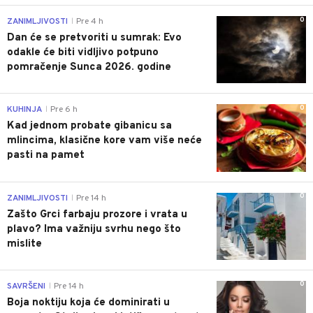
0
ZANIMLJIVOSTI
Pre 4 h
|
Dan će se pretvoriti u sumrak: Evo
odakle će biti vidljivo potpuno
pomračenje Sunca 2026. godine
0
KUHINJA
Pre 6 h
|
Kad jednom probate gibanicu sa
mlincima, klasične kore vam više neće
pasti na pamet
0
ZANIMLJIVOSTI
Pre 14 h
|
Zašto Grci farbaju prozore i vrata u
plavo? Ima važniju svrhu nego što
mislite
0
SAVRŠENI
Pre 14 h
|
Boja noktiju koja će dominirati u