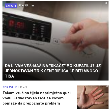
0
Pre 35 min
SAVJETI
DA LI VAM VEŠ-MAŠINA "SKAČE" PO KUPATILU? UZ
JEDNOSTAVAN TRIK CENTRIFUGA ĆE BITI MNOGO
TIŠA
0
ZDRAVLJE
Pre 3 h
|
Tokom vrućina tijelo neprimjetno gubi
vodu: Jednostavan test sa kožom
pomaže da prepoznate problem