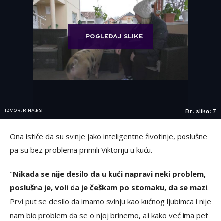
POGLEDAJ SLIKE
IZVOR: RINA.RS
Br. slika: 7
Ona ističe da su svinje jako inteligentne životinje, poslušne
pa su bez problema primili Viktoriju u kuću.
"
Nikada se nije desilo da u kući napravi neki problem,
poslušna je, voli da je češkam po stomaku, da se mazi
.
Prvi put se desilo da imamo svinju kao kućnog ljubimca i nije
nam bio problem da se o njoj brinemo, ali kako već ima pet