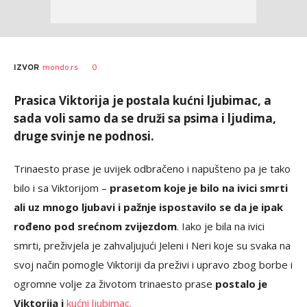
0
IZVOR
mondo.rs
Prasica Viktorija je postala kućni ljubimac, a
sada voli samo da se druži sa psima i ljudima,
druge svinje ne podnosi.
Trinaesto prase je uvijek odbračeno i napušteno pa je tako
bilo i sa Viktorijom –
prasetom koje je bilo na ivici smrti
ali uz mnogo ljubavi i pažnje ispostavilo se da je ipak
rođeno pod srećnom zvijezdom
. Iako je bila na ivici
smrti, preživjela je zahvaljujući Jeleni i Neri koje su svaka na
svoj način pomogle Viktoriji da preživi i upravo zbog borbe i
ogromne volje za životom trinaesto prase
postalo je
Viktorija i
kućni ljubimac.