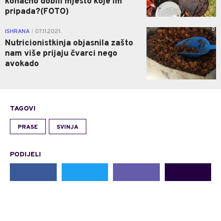
konačno dobili mjesto koje im
pripada?(FOTO)
0
ISHRANA
07.11.2021.
|
Nutricionistkinja objasnila zašto
nam više prijaju čvarci nego
avokado
TAGOVI
PRASE
SVINJA
PODIJELI