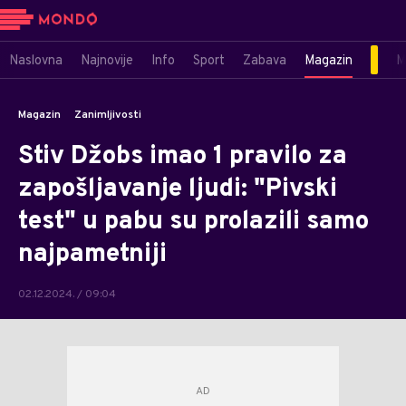
Naslovna
Najnovije
Info
Sport
Zabava
Magazin
M
Magazin
Zanimljivosti
Stiv Džobs imao 1 pravilo za
zapošljavanje ljudi: "Pivski
test" u pabu su prolazili samo
najpametniji
02.12.2024. / 09:04