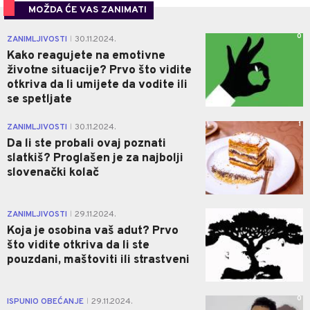
MOŽDA ĆE VAS ZANIMATI
0
ZANIMLJIVOSTI
30.11.2024.
|
Kako reagujete na emotivne
životne situacije? Prvo što vidite
otkriva da li umijete da vodite ili
se spetljate
1
ZANIMLJIVOSTI
30.11.2024.
|
Da li ste probali ovaj poznati
slatkiš? Proglašen je za najbolji
slovenački kolač
0
ZANIMLJIVOSTI
29.11.2024.
|
Koja je osobina vaš adut? Prvo
što vidite otkriva da li ste
pouzdani, maštoviti ili strastveni
0
ISPUNIO OBEĆANJE
29.11.2024.
|