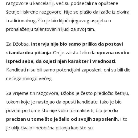
razgovore u kancelariji, već su podsećali na opuštene
šetnje i iskrene razgovore. Nije se plašio da izađe iz okvira
tradicionalnog, što je bio ključ njegovog uspjeha u
pronalaženju talentovanih ljudi za svoj tim.
Za Džobsa,
intervju nije bio samo prilika da postavi
standardna pitanja
. On je zaista želio da
upozna osobu
ispred sebe, da osjeti njen karakter i vrednosti
.
Kandidati nisu bili samo potencijalni zaposleni, oni su bili dio
nečega mnogo većeg.
Za vrijeme tih razgovora, Džobs je često predložio šetnju,
tokom koje je nastojao da opusti kandidate. Iako je bio
poznat po tome što nije volio formalnosti, bio je
vrlo
precizan u tome što je želio od svojih zaposlenih.
I to
je uključivalo i neobična pitanja kao što su: