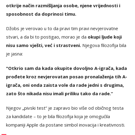
otkrije način razmišljanja osobe, njene vrijednosti i
sposobnost da doprinosi timu.
Džobs je verovao u to da pravi tim pravi nevjerovatne
stvari, a da bi to postigao, morao je da
okupi ljude koji
nisu samo vješti, već i strastveni.
Njegova filozofija bila
je jasna:
"Otkrio sam da kada okupite dovoljno A-igrača, kada
prođete kroz nevjerovatan posao pronalaženja tih A-
igrača, oni onda zaista vole da rade jedni s drugima,
zato što nikada nisu imali priliku tako da rade.“
Njegov „pivski test“ je zapravo bio više od običnog testa
za kandidate – to je bila filozofija koja je omogućila
kompaniji Apple da postane simbol inovacija i kreativnosti.