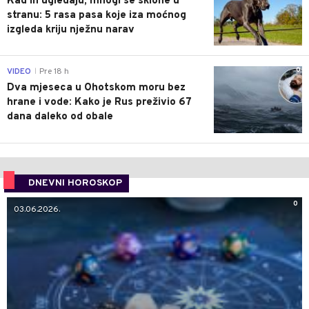
Kad ih ugledaju, mnogi se sklone u
stranu: 5 rasa pasa koje iza moćnog
izgleda kriju nježnu narav
0
VIDEO
Pre 18 h
|
Dva mjeseca u Ohotskom moru bez
hrane i vode: Kako je Rus preživio 67
dana daleko od obale
DNEVNI HOROSKOP
0
03.06.2026.