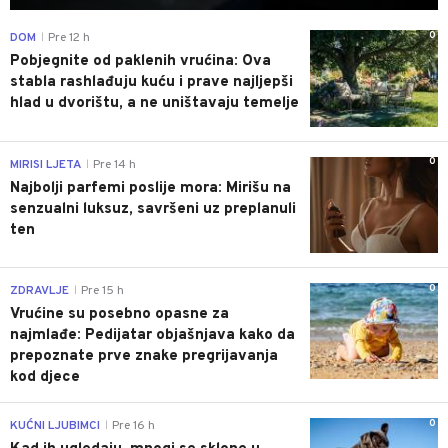
0
DOM
Pre 12 h
|
Pobjegnite od paklenih vrućina: Ova
stabla rashlađuju kuću i prave najljepši
hlad u dvorištu, a ne uništavaju temelje
0
MIRISI LJETA
Pre 14 h
|
Najbolji parfemi poslije mora: Mirišu na
senzualni luksuz, savršeni uz preplanuli
ten
0
ZDRAVLJE
Pre 15 h
|
Vrućine su posebno opasne za
najmlađe: Pedijatar objašnjava kako da
prepoznate prve znake pregrijavanja
kod djece
0
KUĆNI LJUBIMCI
Pre 16 h
|