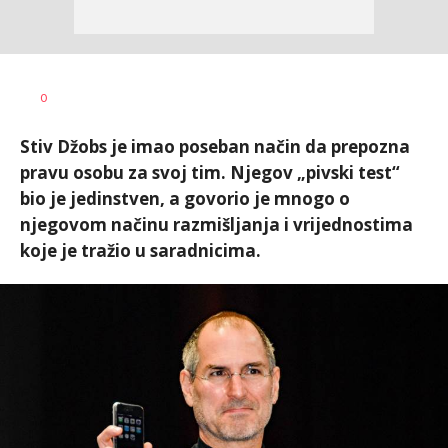
Vanja
AUTOR
0
Pajović
Stiv Džobs je imao poseban način da prepozna
pravu osobu za svoj tim. Njegov „pivski test“
bio je jedinstven, a govorio je mnogo o
njegovom načinu razmišljanja i vrijednostima
koje je tražio u saradnicima.