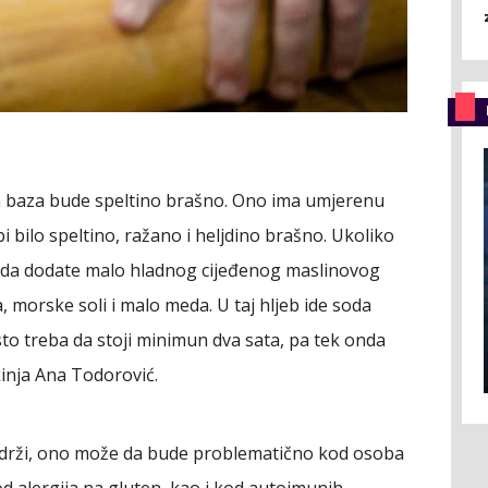
a baza bude speltino brašno. Ono ima umjerenu
i bilo speltino, ražano i heljdino brašno. Ukoliko
še da dodate malo hladnog cijeđenog maslinovog
ka, morske soli i malo meda. U taj hljeb ide soda
to treba da stoji minimun dva sata, pa tek onda
kinja Ana Todorović.
sadrži, ono može da bude problematično kod osoba