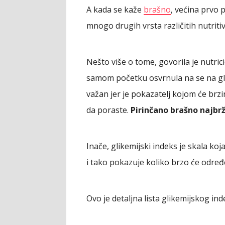
A kada se kaže
brašno
, većina prvo p
mnogo drugih vrsta različitih nutritiv
Nešto više o tome, govorila je nutric
samom početku osvrnula na se na gli
važan jer je pokazatelj kojom će br
da poraste.
Pirinčano brašno najbrže
Inače, glikemijski indeks je skala koj
i tako pokazuje koliko brzo će određ
Ovo je detaljna lista glikemijskog ind