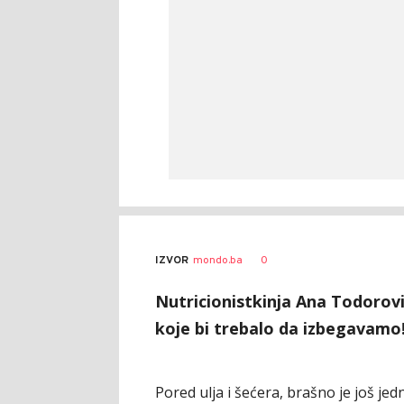
0
IZVOR
mondo.ba
Nutricionistkinja Ana Todorović
koje bi trebalo da izbegavamo
Pored ulja i šećera, brašno je još j