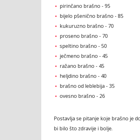
pirinčano brašno - 95
bijelo pšenično brašno - 85
kukuruzno brašno - 70
proseno brašno - 70
speltino brašno - 50
ječmeno brašno - 45
ražano brašno - 45
heljdino brašno - 40
brašno od leblebija - 35
ovesno brašno - 26
Postavlja se pitanje koje brašno je 
bi bilo što zdravije i bolje.