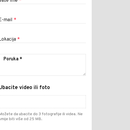
Vaše ime
*
E-mail
*
Lokacija
*
Ubacite video ili foto
Možete da ubacite do 3 fotografije ili videa. Ne
smije biti više od 25 MB.