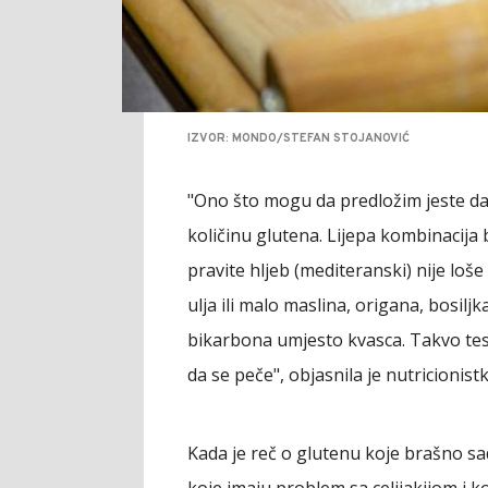
IZVOR: MONDO/STEFAN STOJANOVIĆ
"Ono što mogu da predložim jeste d
količinu glutena. Lijepa kombinacija b
pravite hljeb (mediteranski) nije lo
ulja ili malo maslina, origana, bosilj
bikarbona umjesto kvasca. Takvo tes
da se peče", objasnila je nutricionist
Kada je reč o glutenu koje brašno 