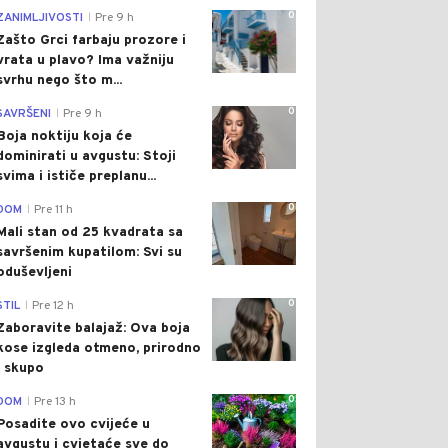
0
ZANIMLJIVOSTI
Pre 9 h
|
Zašto Grci farbaju prozore i
vrata u plavo? Ima važniju
svrhu nego što m...
0
SAVRŠENI
Pre 9 h
|
Boja noktiju koja će
dominirati u avgustu: Stoji
svima i ističe preplanu...
0
DOM
Pre 11 h
|
Mali stan od 25 kvadrata sa
savršenim kupatilom: Svi su
oduševljeni
0
STIL
Pre 12 h
|
Zaboravite balajaž: Ova boja
kose izgleda otmeno, prirodno
i skupo
0
DOM
Pre 13 h
|
Posadite ovo cvijeće u
avgustu i cvjetaće sve do