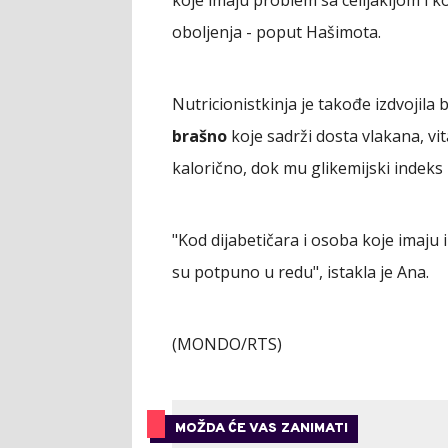
koje imaju problem sa celijakijom i k
oboljenja - poput Hašimota.
Nutricionistkinja je takođe izdvojila 
brašno
koje sadrži dosta vlakana, vit
kalorično, dok mu glikemijski indeks
"Kod dijabetičara i osoba koje imaju 
su potpuno u redu", istakla je Ana.
(MONDO/RTS)
MOŽDA ĆE VAS ZANIMATI