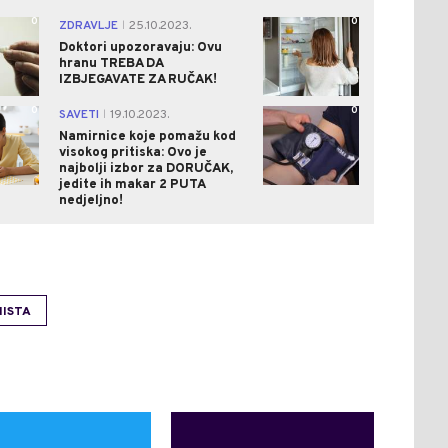
0
0
ZDRAVLJE
25.10.2023.
|
Doktori upozoravaju: Ovu
hranu TREBA DA
IZBJEGAVATE ZA RUČAK!
0
0
SAVETI
19.10.2023.
|
Namirnice koje pomažu kod
visokog pritiska: Ovo je
najbolji izbor za DORUČAK,
jedite ih makar 2 PUTA
nedjeljno!
NISTA