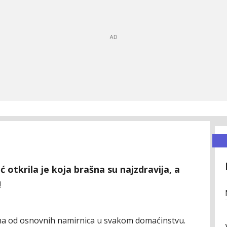
 otkrila je koja brašna su najzdravija, a
!
edna od osnovnih namirnica u svakom domaćinstvu.