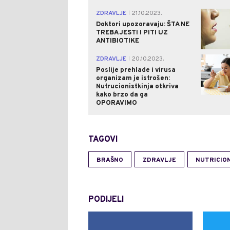
ZDRAVLJE
21.10.2023.
|
Doktori upozoravaju: ŠTA NE
TREBA JESTI I PITI UZ
ANTIBIOTIKE
ZDRAVLJE
20.10.2023.
|
Poslije prehlade i virusa
organizam je istrošen:
Nutrucionistkinja otkriva
kako brzo da ga
OPORAVIMO
TAGOVI
BRAŠNO
ZDRAVLJE
NUTRICIO
PODIJELI