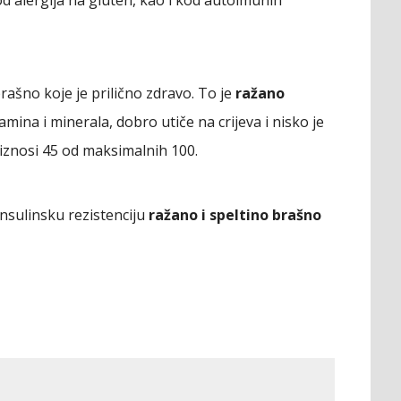
od alergija na gluten, kao i kod autoimunih
brašno koje je prilično zdravo. To je
ražano
amina i minerala, dobro utiče na crijeva i nisko je
 iznosi 45 od maksimalnih 100.
insulinsku rezistenciju
ražano i speltino brašno