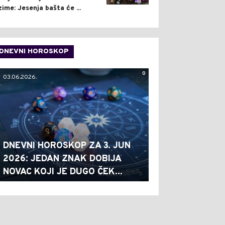
zime: Jesenja bašta će ...
DNEVNI HOROSKOP
0
03.06.2026.
DNEVNI HOROSKOP ZA 3. JUN
2026: JEDAN ZNAK DOBIJA
NOVAC KOJI JE DUGO ČEK...