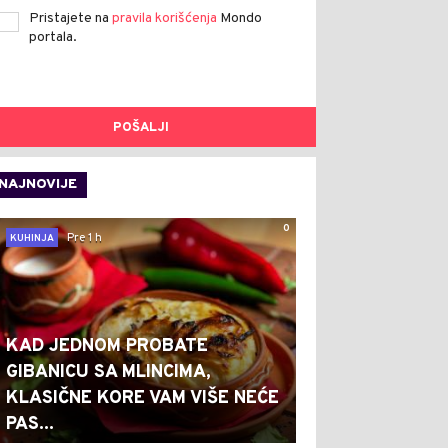
Pristajete na
pravila korišćenja
Mondo
portala.
POŠALJI
NAJNOVIJE
0
Pre 1 h
KUHINJA
KAD JEDNOM PROBATE
GIBANICU SA MLINCIMA,
KLASIČNE KORE VAM VIŠE NEĆE
PAS...