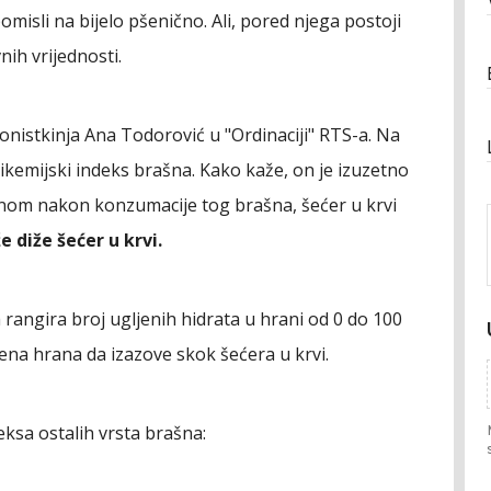
omisli na bijelo pšenično. Ali, pored njega postoji
nih vrijednosti.
ionistkinja Ana Todorović u "Ordinaciji" RTS-a. Na
kemijski indeks brašna. Kako kaže, on je izuzetno
zinom nakon konzumacije tog brašna, šećer u krvi
 diže šećer u krvi.
a rangira broj ugljenih hidrata u hrani od 0 do 100
ena hrana da izazove skok šećera u krvi.
eksa ostalih vrsta brašna: