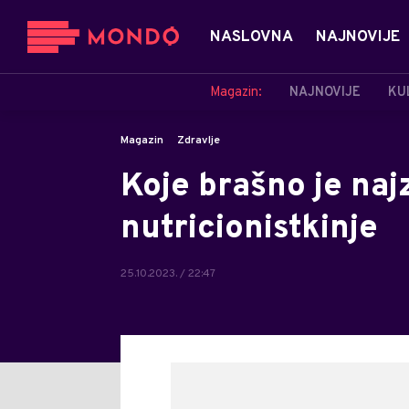
NASLOVNA
NAJNOVIJE
Magazin:
NAJNOVIJE
KU
Magazin
Zdravlje
Koje brašno je naj
nutricionistkinje
25.10.2023. / 22:47