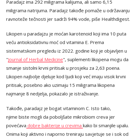
Paradajz ima 292 miligrama kalijuma, ali samo 6,15
miligrama natrijuma. Paradajz takođe pomaže u održavanju
ravnoteže tečnosti jer sadrži 94% vode, piše Healthdigest.
Likopen u paradajzu je moćan karotenoid koji ima 10 puta
veću antioksidativnu moć od vitamina E. Prema
sistematskom pregledu iz 2022. godine koji je objavljen u
"
Journal of Herbal Medicine
", suplementi likopena mogu da
smanje sistolni krvni pritisak u prosjeku za 2,63 poena.
Likopen najbolje djeluje kod ljudi koji već imaju visok krvni
pritisak, posebno ako uzimaju 15 miligrama likopena
najmanje 8 nedjelja, pokazalo je istraživanje.
Takođe, paradajz je bogat vitaminom C. Isto tako,
njime biste mogli da poboljšate mikrobiom creva jer
povećava
dobre bakterije u crevima
kako bi smanjile upalu.
Onima koji aktivno i naporno treniraju savjetuje se i sok od