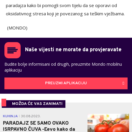
paradajza kako bi pomogli svom tijelu da se oporavi od
oksidativnog stresa koji je povezanog sa teškim vježbama.
(MONDO)
Naše vijesti ne morate da provjeravate
Budite bolje informisani od drugih, preuzmite Mondo mobilnu
aplikaciju
PREUZMI APLIKACIJU
MOŽDA ĆE VAS ZANIMATI
0
KUHINJA
30.08.2023.
|
PARADAJZ SE SAMO OVAKO
ISRPAVNO ČUVA -Eevo kako da