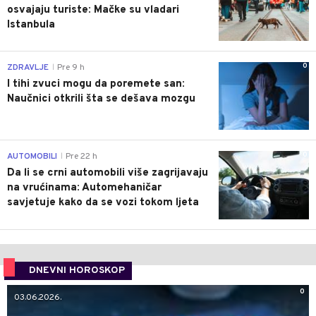
osvajaju turiste: Mačke su vladari
Istanbula
0
ZDRAVLJE
Pre 9 h
|
I tihi zvuci mogu da poremete san:
Naučnici otkrili šta se dešava mozgu
0
AUTOMOBILI
Pre 22 h
|
Da li se crni automobili više zagrijavaju
na vrućinama: Automehaničar
savjetuje kako da se vozi tokom ljeta
DNEVNI HOROSKOP
0
03.06.2026.