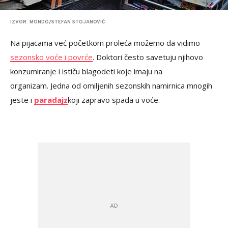
IZVOR: MONDO/STEFAN STOJANOVIĆ
Na pijacama već početkom proleća možemo da vidimo
sezonsko voće i povrće
. Doktori često savetuju njihovo
konzumiranje i ističu blagodeti koje imaju na
organizam. Jedna od omiljenih sezonskih namirnica mnogih
jeste i
paradajz
koji zapravo spada u voće.