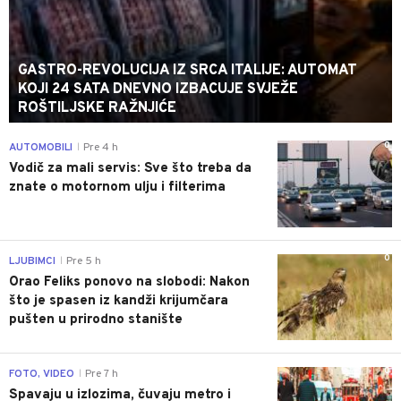
GASTRO-REVOLUCIJA IZ SRCA ITALIJE: AUTOMAT
KOJI 24 SATA DNEVNO IZBACUJE SVJEŽE
ROŠTILJSKE RAŽNJIĆE
0
AUTOMOBILI
Pre 4 h
|
Vodič za mali servis: Sve što treba da
znate o motornom ulju i filterima
0
LJUBIMCI
Pre 5 h
|
Orao Feliks ponovo na slobodi: Nakon
što je spasen iz kandži krijumčara
pušten u prirodno stanište
0
FOTO, VIDEO
Pre 7 h
|
Spavaju u izlozima, čuvaju metro i