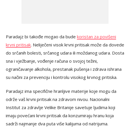
Paradajz bi takođe mogao da bude
koristan za povišeni
krvni pritisak
. Neliječeni visok krvni pritisak može da dovede
do srčanih bolesti, srčanog udara ili moždanog udara. Dosta
sna i vježbanje, vođenje računa o svojoj težini,
ograničavanje alkohola, prestanak pušenja i zdrava ishrana
su načini za prevenciju i kontrolu visokog krvnog pritiska.
Paradajz ima specifične hranljive materije koje mogu da
održe vaš krvni pritisak na zdravom nivou. Nacionalni
Institut za zdravlje Velike Britanije savetuje ljudima koji
imaju povećani krvni pritisak da konzumiraju hranu koja
sadrži najmanje dva puta više kalijuma od natrijuma.