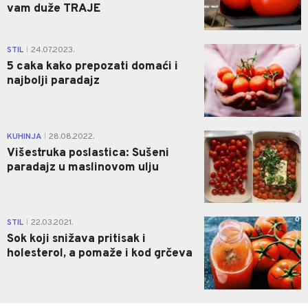
vam duže TRAJE
0
STIL
24.07.2023.
|
5 caka kako prepozati domaći i
najbolji paradajz
0
KUHINJA
28.08.2022.
|
Višestruka poslastica: Sušeni
paradajz u maslinovom ulju
0
STIL
22.03.2021.
|
Sok koji snižava pritisak i
holesterol, a pomaže i kod grčeva