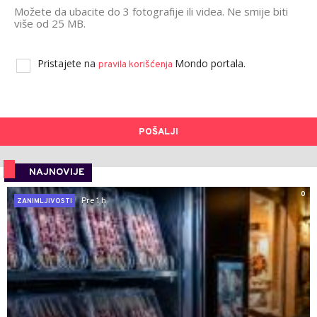
Možete da ubacite do 3 fotografije ili videa. Ne smije biti
više od 25 MB.
Pristajete na
Mondo portala.
pravila korišćenja
POŠALJI
NAJNOVIJE
0
Pre 1 h
ZANIMLJIVOSTI