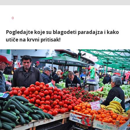
Dušan
AUTOR
0
Volaš
Pogledajte koje su blagodeti paradajza i kako
utiče na krvni pritisak!