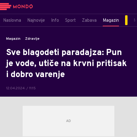
Naslovna
Najnovije
Info
Sport
Zabava
Magazin
M
Magazin
Zdravlje
Sve blagodeti paradajza: Pun
je vode, utiče na krvni pritisak
i dobro varenje
12.04.2024. / 11:15