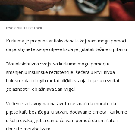
IZVOR: SHUTTERSTOCK
Kurkuma je prepuna antioksidanata koji vam mogu pomoći
da postignete svoje ciljeve kada je gubitak težine u pitanju.
"Antioksidativna svojstva kurkume mogu pomoći u
smanjenju insulinske rezistencije, šećera u krvi, nivoa
holesterola i drugih metaboličkih stanja koja su rezultat
gojaznosti", objašnjava San Migel.
Vođenje zdravog načina života ne znači da morate da
pijete kafu bez ičega. U stvari, dodavanje cimeta i kurkume
u šolju svakog jutra samo će vam pomoći da smršate i
ubrzate metabolizam.