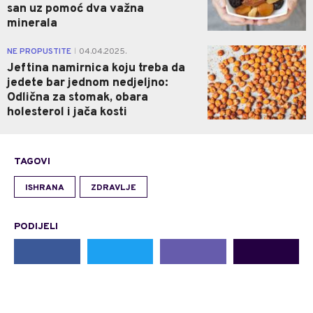
san uz pomoć dva važna
minerala
0
NE PROPUSTITE
04.04.2025.
|
Jeftina namirnica koju treba da
jedete bar jednom nedjeljno:
Odlična za stomak, obara
holesterol i jača kosti
TAGOVI
ISHRANA
ZDRAVLJE
PODIJELI