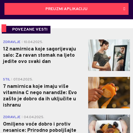
PREUZMI APLIKACIJU
POVEZANE VESTI
0
ZDRAVLJE
10.04.2025.
|
12 namirnica koje sagorijevaju
salo: Za ravan stomak na ljeto
jedite ovo svaki dan
0
STIL
07.04.2025.
|
7 namirnica koje imaju više
vitamina C nego narandže: Evo
zašto je dobro da ih uključite u
ishranu
0
ZDRAVLJE
04.04.2025.
|
Omiljeno voće dobro i protiv
nesanice: Prirodno poboljšajte