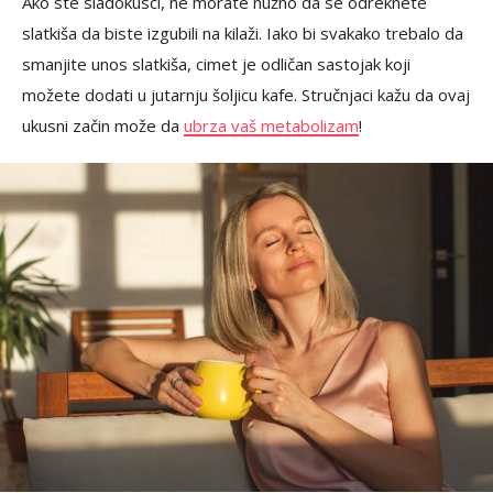
Ako ste sladokusci, ne morate nužno da se odreknete
slatkiša da biste izgubili na kilaži. Iako bi svakako trebalo da
smanjite unos slatkiša, cimet je odličan sastojak koji
možete dodati u jutarnju šoljicu kafe. Stručnjaci kažu da ovaj
ukusni začin može da
ubrza vaš metabolizam
!