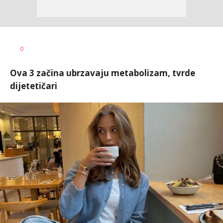
Vesna
AUTOR
0
Kerkez
Ova 3 začina ubrzavaju metabolizam, tvrde
dijetetičari