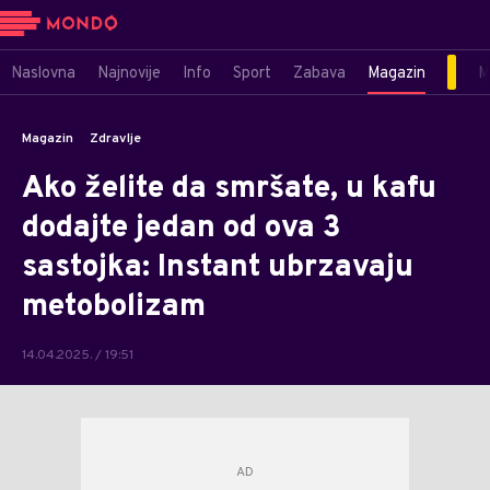
Naslovna
Najnovije
Info
Sport
Zabava
Magazin
M
Magazin
Zdravlje
Ako želite da smršate, u kafu
dodajte jedan od ova 3
sastojka: Instant ubrzavaju
metobolizam
14.04.2025. / 19:51