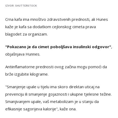
IZVOR: SHUTTERSTOCK
Crna kafa ima mnoštvo zdravstvenih prednosti, ali Hunes
kaže je kafa sa dodatkom cejlonskog cimeta prava
blagodet za organizam.
"Pokazano je da cimet poboljšava insulinski odgovor"
,
objašnjava Hunnes.
Antiinflamatorne prednosti ovog začina mogu pomoći da
brže izgubite kilograme.
"Smanjenje upale u tijelu ima skoro direktan uticaj na
prevenciju ili smanjenje gojaznosti i ukupne tjelesne težine.
Smanjivanjem upale, vaš metabolizam je u stanju da
efikasnije sagorijeva kalorije", kaže ona.