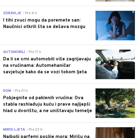
0
ZDRAVLJE
Pre 4 h
|
I tihi zvuci mogu da poremete san:
Naučnici otkrili šta se dešava mozgu
0
AUTOMOBILI
Pre 17 h
|
Da li se crni automobili više zagrijavaju
na vrućinama: Automehaničar
savjetuje kako da se vozi tokom ljeta
0
DOM
Pre 21 h
|
Pobjegnite od paklenih vrućina: Ova
stabla rashlađuju kuću i prave najljepši
hlad u dvorištu, a ne uništavaju temelje
0
MIRISI LJETA
Pre 23 h
|
Najbolji parfemi poslije mora: Mirišu na