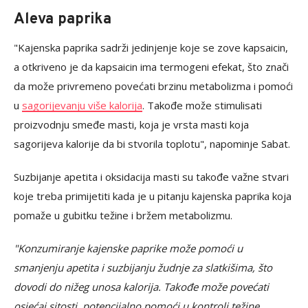
Aleva paprika
"Kajenska paprika sadrži jedinjenje koje se zove kapsaicin,
a otkriveno je da kapsaicin ima termogeni efekat, što znači
da može privremeno povećati brzinu metabolizma i pomoći
u
sagorijevanju više kalorija
. Takođe može stimulisati
proizvodnju smeđe masti, koja je vrsta masti koja
sagorijeva kalorije da bi stvorila toplotu", napominje Sabat.
Suzbijanje apetita i oksidacija masti su takođe važne stvari
koje treba primijetiti kada je u pitanju kajenska paprika koja
pomaže u gubitku težine i bržem metabolizmu.
"Konzumiranje kajenske paprike može pomoći u
smanjenju apetita i suzbijanju žudnje za slatkišima, što
dovodi do nižeg unosa kalorija. Takođe može povećati
osjećaj sitosti, potencijalno pomoći u kontroli težine.