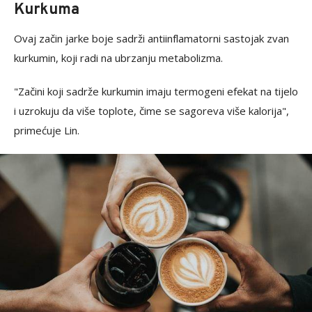
Kurkuma
Ovaj začin jarke boje sadrži antiinflamatorni sastojak zvan
kurkumin, koji radi na ubrzanju metabolizma.
"Začini koji sadrže kurkumin imaju termogeni efekat na tijelo
i uzrokuju da više toplote, čime se sagoreva više kalorija",
primećuje Lin.