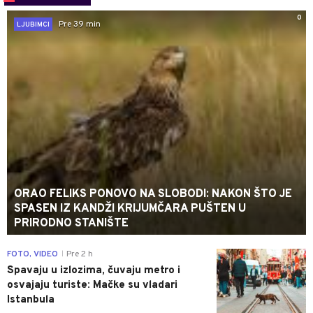
0
Pre 39 min
LJUBIMCI
ORAO FELIKS PONOVO NA SLOBODI: NAKON ŠTO JE
SPASEN IZ KANDŽI KRIJUMČARA PUŠTEN U
PRIRODNO STANIŠTE
0
FOTO, VIDEO
Pre 2 h
|
Spavaju u izlozima, čuvaju metro i
osvajaju turiste: Mačke su vladari
Istanbula