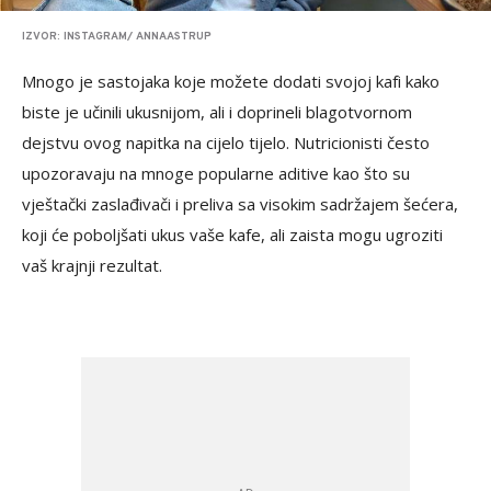
IZVOR: INSTAGRAM/ ANNAASTRUP
Mnogo je sastojaka koje možete dodati svojoj kafi kako
biste je učinili ukusnijom, ali i doprineli blagotvornom
dejstvu ovog napitka na cijelo tijelo. Nutricionisti često
upozoravaju na mnoge popularne aditive kao što su
vještački zaslađivači i preliva sa visokim sadržajem šećera,
koji će poboljšati ukus vaše kafe, ali zaista mogu ugroziti
vaš krajnji rezultat.