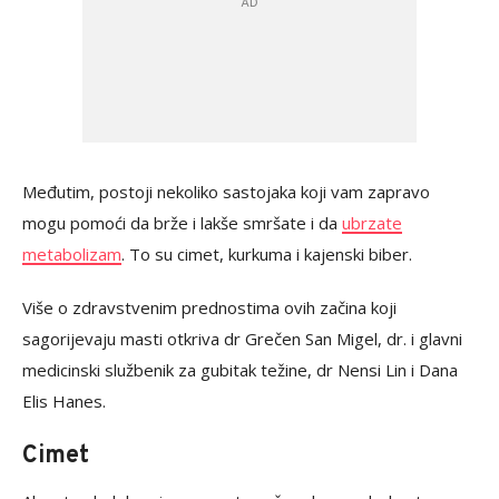
Međutim, postoji nekoliko sastojaka koji vam zapravo
mogu pomoći da brže i lakše smršate i da
ubrzate
metabolizam
. To su cimet, kurkuma i kajenski biber.
Više o zdravstvenim prednostima ovih začina koji
sagorijevaju masti otkriva dr Grečen San Migel, dr. i glavni
medicinski službenik za gubitak težine, dr Nensi Lin i Dana
Elis Hanes.
Cimet