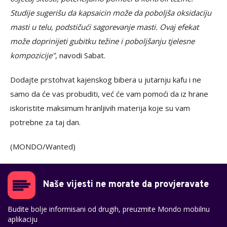
Studije sugerišu da kapsaicin može da poboljša oksidaciju
masti u telu, podstičući sagorevanje masti. Ovaj efekat
može doprinijeti gubitku težine i poboljšanju tjelesne
kompozicije"
, navodi Sabat.
Dodajte prstohvat kajenskog bibera u jutarnju kafu i ne
samo da će vas probuditi, već će vam pomoći da iz hrane
iskoristite maksimum hranljivih materija koje su vam
potrebne za taj dan.
(MONDO/Wanted)
Naše vijesti ne morate da provjeravate
Budite bolje informisani od drugih, preuzmite Mondo mobilnu
aplikaciju