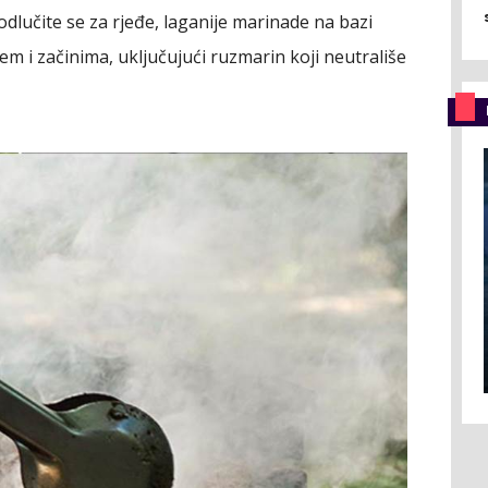
lučite se za rjeđe, laganije marinade na bazi
jem i začinima, uključujući ruzmarin koji neutrališe