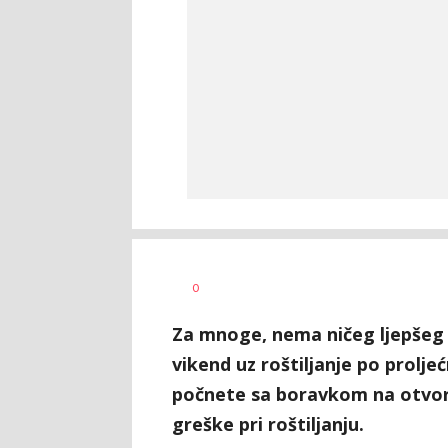
Dušan
AUTOR
0
Volaš
Za mnoge, nema ničeg ljepšeg o
vikend uz roštiljanje po prol
počnete sa boravkom na otvore
greške pri roštiljanju.