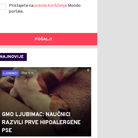
Pristajete na
pravila korišćenja
Mondo
portala.
POŠALJI
NAJNOVIJE
0
Pre 9 h
LJUBIMCI
GMO LJUBIMAC: NAUČNICI
RAZVILI PRVE HIPOALERGENE
PSE