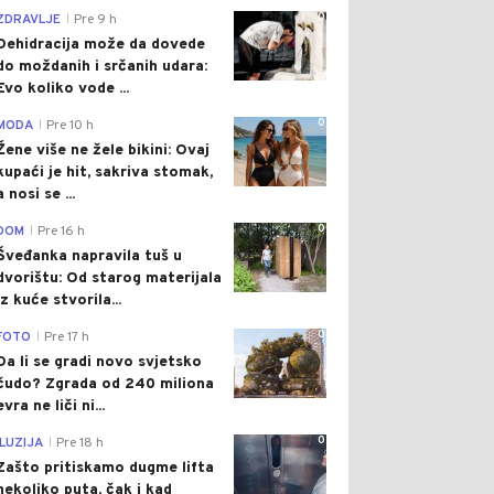
0
ZDRAVLJE
Pre 9 h
|
Dehidracija može da dovede
do moždanih i srčanih udara:
Evo koliko vode ...
0
MODA
Pre 10 h
|
Žene više ne žele bikini: Ovaj
kupaći je hit, sakriva stomak,
a nosi se ...
0
DOM
Pre 16 h
|
Šveđanka napravila tuš u
dvorištu: Od starog materijala
iz kuće stvorila...
0
FOTO
Pre 17 h
|
Da li se gradi novo svjetsko
čudo? Zgrada od 240 miliona
evra ne liči ni...
0
ILUZIJA
Pre 18 h
|
Zašto pritiskamo dugme lifta
nekoliko puta, čak i kad