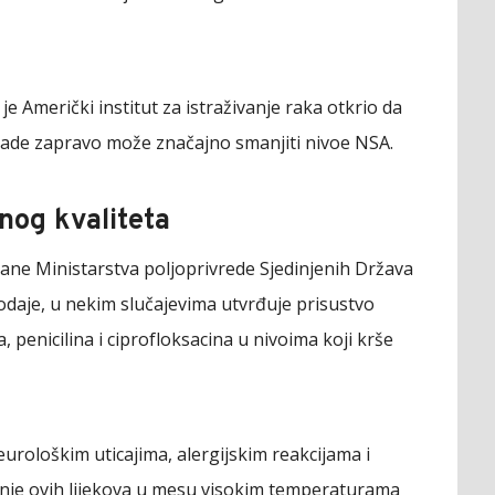
e Američki institut za istraživanje raka otkrio da
nade zapravo može značajno smanjiti nivoe NSA.
og kvaliteta
rane Ministarstva poljoprivrede Sjedinjenih Država
daje, u nekim slučajevima utvrđuje prisustvo
, penicilina i ciprofloksacina u nivoima koji krše
eurološkim uticajima, alergijskim reakcijama i
anje ovih lijekova u mesu visokim temperaturama