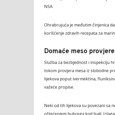
NSA.
Ohrabrujuća je međutim činjenica da j
korišćenje zdravih recepata za mari
Domaće meso provjeren
Služba za bezbjednost i inspekciju h
tokom provjera mesa iz slobodne pro
lijekova poput ivermektina, fluniksina
važeće propise.
Neki od tih lijekova su povezani sa n
oštećenjem bubrega kod ljudi. Izlag