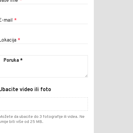
Vaše ime
*
E-mail
*
Lokacija
*
Ubacite video ili foto
Možete da ubacite do 3 fotografije ili videa. Ne
smije biti više od 25 MB.