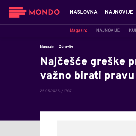
NASLOVNA
NAJNOVIJE
Magazin:
NAJNOVIJE
KU
Magazin
Zdravlje
Najčešće greške pri
važno birati prav
25.05.2025. / 17:37