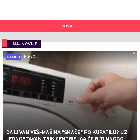
POŠALJI
NAJNOVIJE
0
Pre 20 min
SAVJETI
DA LI VAM VEŠ-MAŠINA "SKAČE" PO KUPATILU? UZ
JEDNOSTAVAN TRIK CENTRIFUGA ĆE BITI MNOGO