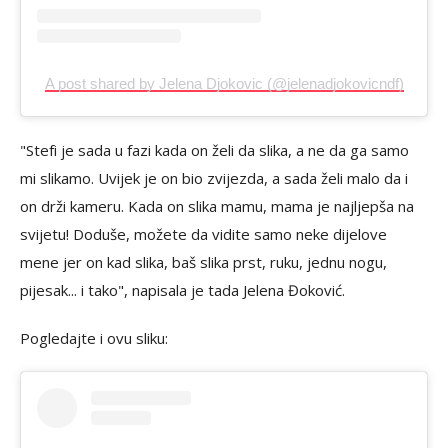
A post shared by Jelena Djokovic (@jelenadjokovicndf)
"Stefi je sada u fazi kada on želi da slika, a ne da ga samo
mi slikamo. Uvijek je on bio zvijezda, a sada želi malo da i
on drži kameru. Kada on slika mamu, mama je najljepša na
svijetu! Doduše, možete da vidite samo neke dijelove
mene jer on kad slika, baš slika prst, ruku, jednu nogu,
pijesak... i tako", napisala je tada Jelena Đoković.
Pogledajte i ovu sliku: