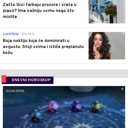
Zašto Grci farbaju prozore i vrata u
plavo? Ima važniju svrhu nego što
mislite
0
SAVRŠENI
Pre 14 h
|
Boja noktiju koja će dominirati u
avgustu: Stoji svima i ističe preplanulu
kožu
DNEVNI HOROSKOP
0
03.06.2026.