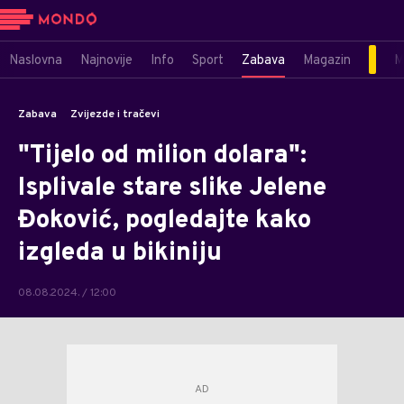
Naslovna
Najnovije
Info
Sport
Zabava
Magazin
M
Zabava
Zvijezde i tračevi
"Tijelo od milion dolara":
Isplivale stare slike Jelene
Đoković, pogledajte kako
izgleda u bikiniju
08.08.2024. / 12:00