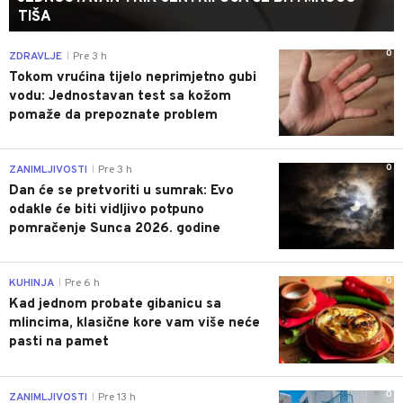
TIŠA
0
ZDRAVLJE
Pre 3 h
|
Tokom vrućina tijelo neprimjetno gubi
vodu: Jednostavan test sa kožom
pomaže da prepoznate problem
0
ZANIMLJIVOSTI
Pre 3 h
|
Dan će se pretvoriti u sumrak: Evo
odakle će biti vidljivo potpuno
pomračenje Sunca 2026. godine
0
KUHINJA
Pre 6 h
|
Kad jednom probate gibanicu sa
mlincima, klasične kore vam više neće
pasti na pamet
0
ZANIMLJIVOSTI
Pre 13 h
|