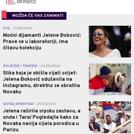
(
Blic
, MONDO)
MOŽDA ĆE VAS ZANIMATI
0
STIL
07.08.2024.
|
Moćni dijamanti Jelene Đoković:
Prave se u laboratoriji, ima
čitavu kolekciju
0
ZVIJEZDE I TRAČEVI
04.08.2024.
|
Slika koja je obišla cijeli svijet:
Jelena Đoković oduševila na
Instagramu, direktno se obratila
Novaku
0
OSTALI SPORTOVI
29.07.2024.
|
Jelena raširila srpsku zastavu, a
onda i Tara! Pogledajte kako za
Novaka navija cijela porodica u
Parizu