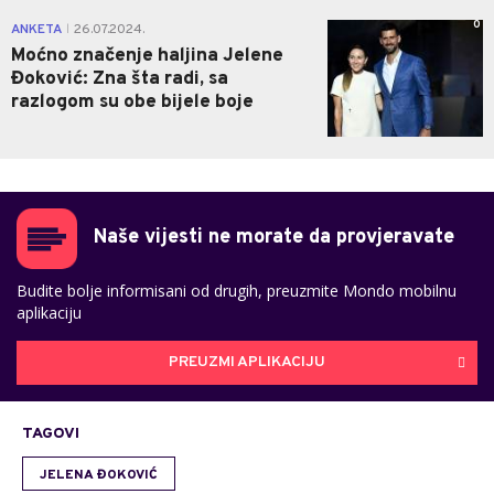
0
ANKETA
26.07.2024.
|
Moćno značenje haljina Jelene
Đoković: Zna šta radi, sa
razlogom su obe bijele boje
Naše vijesti ne morate da provjeravate
Budite bolje informisani od drugih, preuzmite Mondo mobilnu
aplikaciju
PREUZMI APLIKACIJU
TAGOVI
JELENA ĐOKOVIĆ