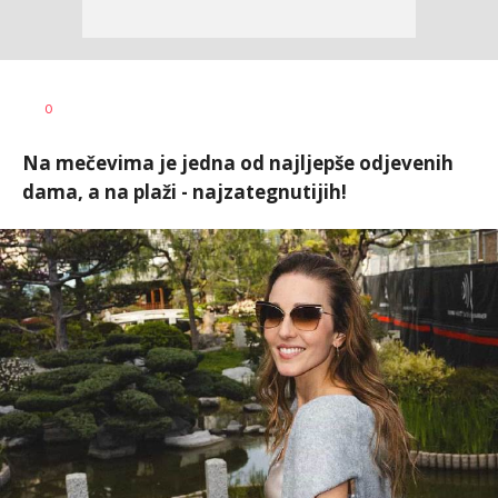
Vesna
AUTOR
0
Kerkez
Na mečevima je jedna od najljepše odjevenih
dama, a na plaži - najzategnutijih!