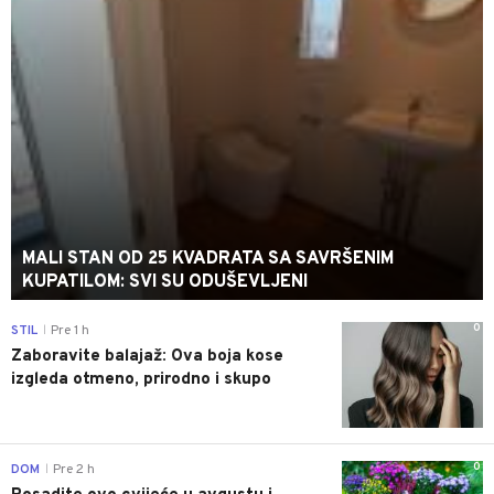
MALI STAN OD 25 KVADRATA SA SAVRŠENIM
KUPATILOM: SVI SU ODUŠEVLJENI
0
STIL
Pre 1 h
|
Zaboravite balajaž: Ova boja kose
izgleda otmeno, prirodno i skupo
0
DOM
Pre 2 h
|