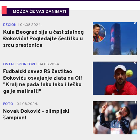
MOŽDA ĆE VAS ZANIMATI
0
REGION
04.08.2024.
|
Kula Beograd sija u čast zlatnog
Đokovića! Pogledajte čestitku u
srcu prestonice
0
OSTALI SPORTOVI
04.08.2024.
|
Fudbalski savez RS čestitao
Đokoviću osvajanje zlata na OI!
"Kralj ne pada tako lako i teško
ga je matirati!"
1
FOTO
04.08.2024.
|
Novak Đoković - olimpijski
šampion!