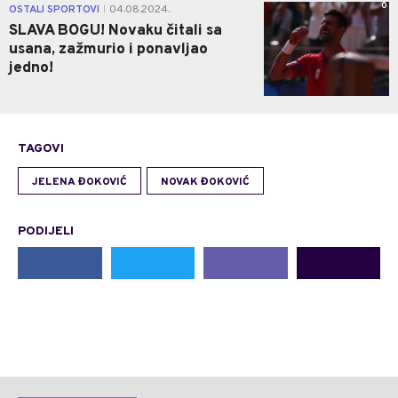
0
OSTALI SPORTOVI
04.08.2024.
|
SLAVA BOGU! Novaku čitali sa
usana, zažmurio i ponavljao
jedno!
TAGOVI
JELENA ĐOKOVIĆ
NOVAK ĐOKOVIĆ
PODIJELI