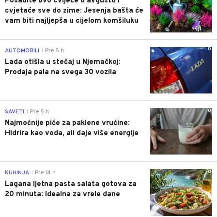
Posadite ovo cvijeće u avgustu i
cvjetaće sve do zime: Jesenja bašta će
vam biti najljepša u cijelom komšiluku
0
AUTOMOBILI
Pre 5 h
|
Lada otišla u stečaj u Njemačkoj:
Prodaja pala na svega 30 vozila
0
SAVETI
Pre 5 h
|
Najmoćnije piće za paklene vrućine:
Hidrira kao voda, ali daje više energije
0
KUHINJA
Pre 14 h
|
Lagana ljetna pasta salata gotova za
20 minuta: Idealna za vrele dane