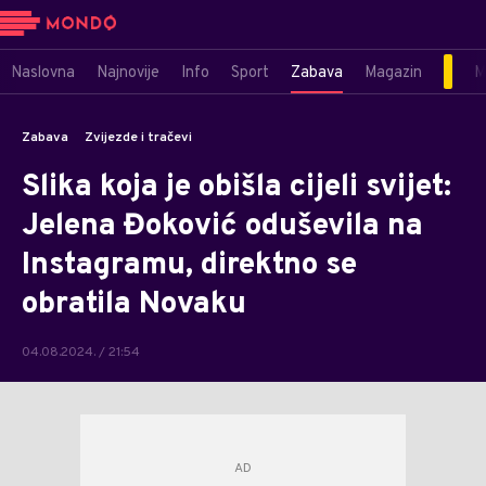
Naslovna
Najnovije
Info
Sport
Zabava
Magazin
M
Zabava
Zvijezde i tračevi
Slika koja je obišla cijeli svijet:
Jelena Đoković oduševila na
Instagramu, direktno se
obratila Novaku
04.08.2024. / 21:54