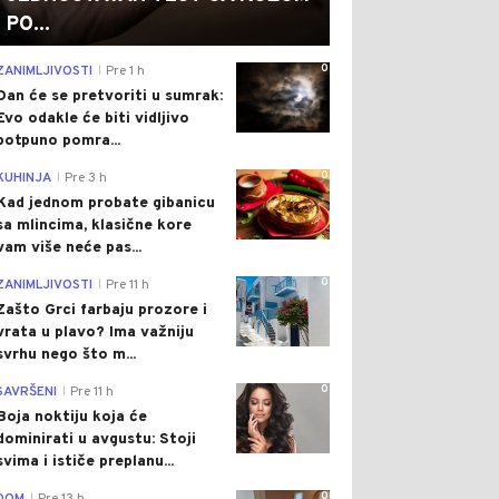
PO...
0
ZANIMLJIVOSTI
Pre 1 h
|
Dan će se pretvoriti u sumrak:
Evo odakle će biti vidljivo
potpuno pomra...
0
KUHINJA
Pre 3 h
|
Kad jednom probate gibanicu
sa mlincima, klasične kore
vam više neće pas...
0
ZANIMLJIVOSTI
Pre 11 h
|
Zašto Grci farbaju prozore i
vrata u plavo? Ima važniju
svrhu nego što m...
0
SAVRŠENI
Pre 11 h
|
Boja noktiju koja će
dominirati u avgustu: Stoji
svima i ističe preplanu...
0
|