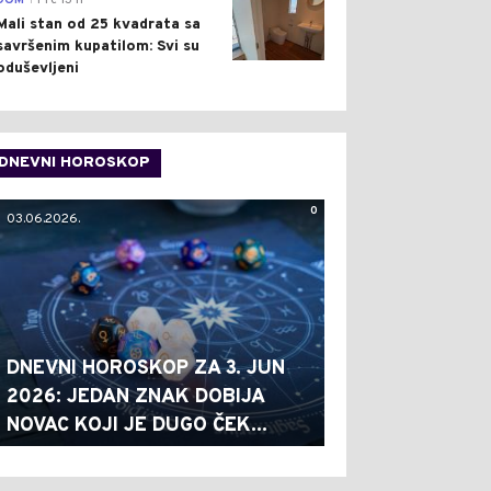
DOM
Pre 13 h
Mali stan od 25 kvadrata sa
savršenim kupatilom: Svi su
oduševljeni
DNEVNI HOROSKOP
0
03.06.2026.
DNEVNI HOROSKOP ZA 3. JUN
2026: JEDAN ZNAK DOBIJA
NOVAC KOJI JE DUGO ČEK...