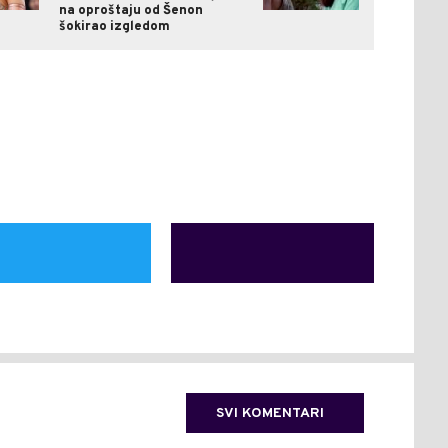
na oproštaju od Šenon
šokirao izgledom
SVI KOMENTARI