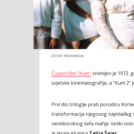
IZVOR: PROFIMEDIA
Čuveni film "Kum"
snimljen je 1972. g
svjetske kinematografije, a "Kum 2" je
Prvi dio trilogije prati porodicu Kor
transformacija njegovog najmlađeg s
nemilosrdnog šefa mafije. Veliki osl
je igrala glumica
Talija Šajer
.