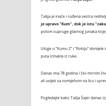
Talija je inače i rođena sestra redite
je upravo "Kum", dok je istu "zaku
potom supruge glavnog junaka koje
Uloge u "Kumu 2" i "Rokiju" donijele s
puta izmakla iz ruke.
Danas ima 78 godina i živi mirnim živ
ali uvijek sa osmijehom na licu i sp
Pogledajte kako Talija Šajer danas iz