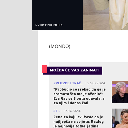
IZVOR: PROFIMEDIA
(MONDO)
MOŽDA ĆE VAS ZANIMATI
ZVIJEZDE I TRAČEVI
26.07.2024.
|
"Probudio se i rekao da ga je
sramota što me je oženio":
Eva Ras se 3 puta udavala, a
za njim i danas žali
STIL
19.07.2024.
|
Žena za koju svi tvrde da je
najljepša na svijetu: Razlog
je najnovija fotka, jedina