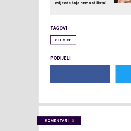
zvijezda koja nema stilistu!
TAGOVI
GLUMICE
PODIJELI
KOMENTARI
0