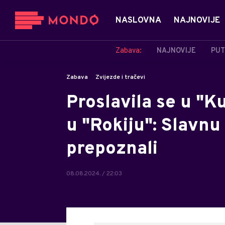
NASLOVNA
NAJNOVIJE
Zabava:
NAJNOVIJE
PUT
Zabava
Zvijezde i tračevi
Proslavila se u "K
u "Rokiju": Slavnu
prepoznali
08.08.2024. / 22:03