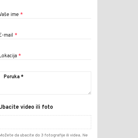
Vaše ime
*
E-mail
*
Lokacija
*
Ubacite video ili foto
Možete da ubacite do 3 fotografije ili videa. Ne