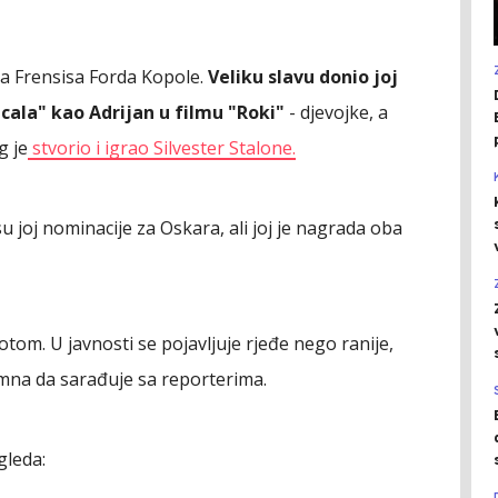
lja Frensisa Forda Kopole.
Veliku slavu donio joj
cala" kao Adrijan u filmu "Roki"
- djevojke, a
g je
stvorio i igrao Silvester Stalone.
u joj nominacije za Oskara, ali joj je nagrada oba
otom. U javnosti se pojavljuje rjeđe nego ranije,
remna da sarađuje sa reporterima.
gleda: