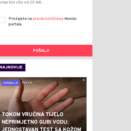
smije biti više od 25 MB.
Pristajete na
pravila korišćenja
Mondo
portala.
POŠALJI
NAJNOVIJE
0
Pre 1 h
ZDRAVLJE
TOKOM VRUĆINA TIJELO
NEPRIMJETNO GUBI VODU:
JEDNOSTAVAN TEST SA KOŽOM