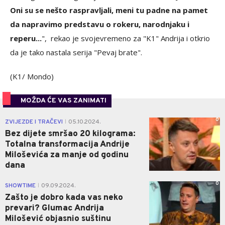
Oni su se nešto raspravljali, meni tu padne na pamet
da napravimo predstavu o rokeru, narodnjaku i
reperu...
", rekao je svojevremeno za "K1" Andrija i otkrio
da je tako nastala serija "Pevaj brate".
(K1/ Mondo)
MOŽDA ĆE VAS ZANIMATI
0
ZVIJEZDE I TRAČEVI
05.10.2024.
|
Bez dijete smršao 20 kilograma:
Totalna transformacija Andrije
Miloševića za manje od godinu
dana
0
SHOWTIME
09.09.2024.
|
Zašto je dobro kada vas neko
prevari? Glumac Andrija
Milošević objasnio suštinu