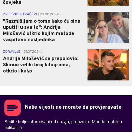
čovjeka
0
ZVIJEZDE I TRAČEVI
23.08.2024.
|
"Razmišljam o tome kako ću sina
uputiti u sve to": Andrija
Milošević otkrio kojim metode
vaspitava nasljednika
0
ZDRAVLJE
27.07.2024.
|
Andrija Milošević se prepolovio:
Skinuo veliki broj kilograma,
otkrio i kako
Naše vijesti ne morate da provjeravate
Budite bolje informisani od drugih, preuzmite Mondo mobilnu
aplikaciju