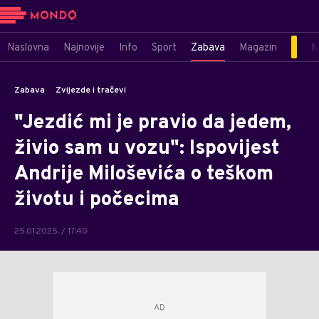
Naslovna
Najnovije
Info
Sport
Zabava
Magazin
M
Zabava
Zvijezde i tračevi
"Jezdić mi je pravio da jedem,
živio sam u vozu": Ispovijest
Andrije Miloševića o teškom
životu i počecima
25.01.2025. / 17:40