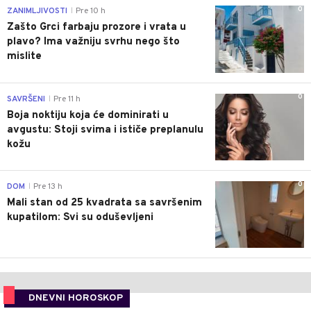
0
ZANIMLJIVOSTI
Pre 10 h
|
Zašto Grci farbaju prozore i vrata u
plavo? Ima važniju svrhu nego što
mislite
0
SAVRŠENI
Pre 11 h
|
Boja noktiju koja će dominirati u
avgustu: Stoji svima i ističe preplanulu
kožu
0
DOM
Pre 13 h
|
Mali stan od 25 kvadrata sa savršenim
kupatilom: Svi su oduševljeni
DNEVNI HOROSKOP