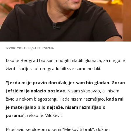
IZVOR: YOUTUBE/K1 TELEVIZIJA
Iako je Beograd bio san mnogih mladih glumaca, za njega je
život i karijera u tom gradu bili sve samo ne laki.
"Jezda mi je pravio doručak, jer sam bio gladan. Goran
Jeftić mi je nalazio poslove.
Nisam skapavao, ali nisam
živio u nekom blagostanju. Tada nisam razmišljao
, kada mi
je materijalno bilo najteže, nisam razmišljao o
parama
", rekao je Milošević.
Proslavio se ulogom u seriji "Mješoviti brak", dok je