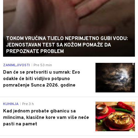
TOKOM VRUĆINA TIJELO NEPRIMJETNO GUBI VODU:
JEDNOSTAVAN TEST SA KOŽOM POMAŽE DA
PREPOZNATE PROBLEM
0
ZANIMLJIVOSTI
Pre 53 min
|
Dan će se pretvoriti u sumrak: Evo
odakle će biti vidljivo potpuno
pomračenje Sunca 2026. godine
0
KUHINJA
Pre 3 h
|
Kad jednom probate gibanicu sa
mlincima, klasične kore vam više neće
pasti na pamet