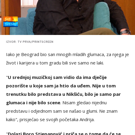
IZVOR: TV PRVA/PRINTSCREEN
Iako je Beograd bio san mnogih mladih glumaca, za njega je
život i karijera u tom gradu bili sve samo ne laki.
"
U srednjoj muzičkoj sam vidio da ima dječije
pozorište u koje sam ja htio da uđem. Nije u tom
trenutku bilo predstava u Nikšiću, bilo je samo par
glumaca i nije bilo scene
. Nisam gledao nijednu
predstavu i odjednom sam se našao u glumi. Ne znam
kako", prisjećao se svojih početaka Andrija.
"
Dolazi Boro Stjepanović i priča se o tome da će se