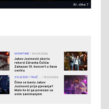
Br. slika: 7
0
0
SHOWTIME
04.04.2026.
|
Jakov Jozinović oborio
rekord Zdravka Čolića:
Zakazao 10. koncert u Sava
centru
0
0
ZVIJEZDE I TRAČEVI
19.03.2026.
|
Čime se bavio Jakov
Jozinović prije pjevanja?
Malo ko bi ga povezao sa
ovim zanimanjem