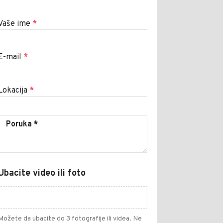
Vaše ime
*
E-mail
*
Lokacija
*
Ubacite video ili foto
Možete da ubacite do 3 fotografije ili videa. Ne