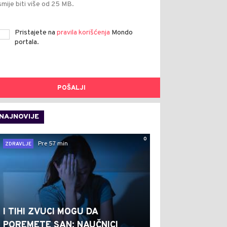
smije biti više od 25 MB.
Pristajete na
pravila korišćenja
Mondo
portala.
POŠALJI
NAJNOVIJE
0
Pre 57 min
ZDRAVLJE
I TIHI ZVUCI MOGU DA
POREMETE SAN: NAUČNICI