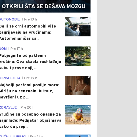
OTKRILI ŠTA SE DEŠAVA MOZGU
0
AUTOMOBILI
Pre 13 h
|
Da li se crni automobili više
zagrijavaju na vrućinama:
Automehaničar sa...
0
DOM
Pre 17 h
|
Pobjegnite od paklenih
vrućina: Ova stabla rashlađuju
kuću i prave najlj...
0
MIRISI LJETA
Pre 19 h
|
Najbolji parfemi poslije mora:
Mirišu na senzualni luksuz,
savršeni uz p...
0
ZDRAVLJE
Pre 20 h
|
Vrućine su posebno opasne za
najmlađe: Pedijatar objašnjava
kako da prep...
0
|