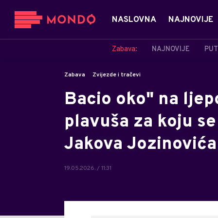
NASLOVNA
NAJNOVIJE
Zabava:
NAJNOVIJE
PUT
Zabava
Zvijezde i tračevi
Bacio oko" na ljep
plavuša za koju se
Jakova Jozinovića
19.05.2026. / 11:31