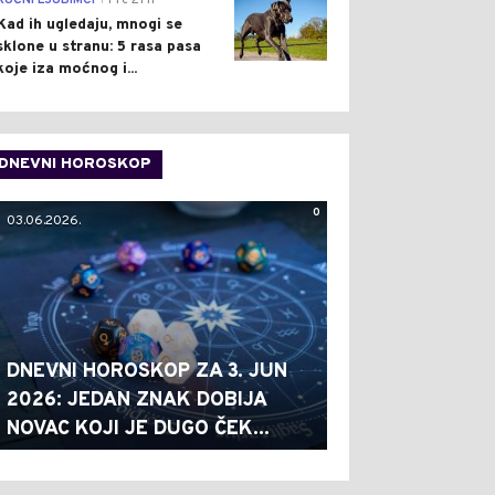
KUĆNI LJUBIMCI
Pre 21 h
Kad ih ugledaju, mnogi se
sklone u stranu: 5 rasa pasa
koje iza moćnog i...
DNEVNI HOROSKOP
0
03.06.2026.
DNEVNI HOROSKOP ZA 3. JUN
2026: JEDAN ZNAK DOBIJA
NOVAC KOJI JE DUGO ČEK...