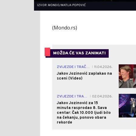
IZVOR: MONDO/MATIJA POPOVIĆ
(Mondo.rs)
MOŽDA ĆE VAS ZANIMATI
ZVIJEZDE I TRAČEVI
11.04.2026.
|
Jakov Jozinović zaplakao na
sceni (Video)
ZVIJEZDE I TRAČEVI
02.04.2026.
|
Jakov Jozinović za 15
minuta rasprodao 8. Sava
centar: Čak 10.000 ljudi bilo
na čekanju, ponovo obara
rekorde