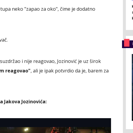
stupa neko "zapao za oko", čime je dodatno
vač.
uzdržao i nije reagovao, Jozinović je uz širok
am reagovao"
, ali je ipak potvrdio da je, barem za
a Jakova Jozinovića: