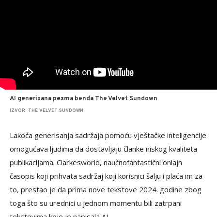
AI generisana pesma benda The Velvet Sundown
IZVOR: THE VELVET SUNDOWN
Lakoća generisanja sadržaja pomoću vještačke inteligencije
omogućava ljudima da dostavljaju članke niskog kvaliteta
publikacijama. Clarkesworld, naučnofantastični onlajn
časopis koji prihvata sadržaj koji korisnici šalju i plaća im za
to, prestao je da prima nove tekstove 2024. godine zbog
toga što su urednici u jednom momentu bili zatrpani
tekstovima koje je napisala AI.