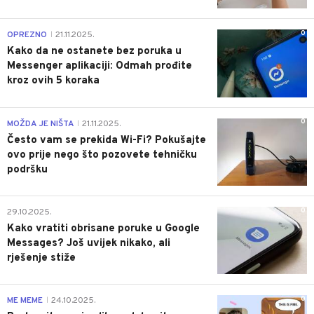
0
OPREZNO
21.11.2025.
|
Kako da ne ostanete bez poruka u
Messenger aplikaciji: Odmah prođite
kroz ovih 5 koraka
0
MOŽDA JE NIŠTA
21.11.2025.
|
Često vam se prekida Wi-Fi? Pokušajte
ovo prije nego što pozovete tehničku
podršku
0
29.10.2025.
Kako vratiti obrisane poruke u Google
Messages? Još uvijek nikako, ali
rješenje stiže
0
ME MEME
24.10.2025.
|