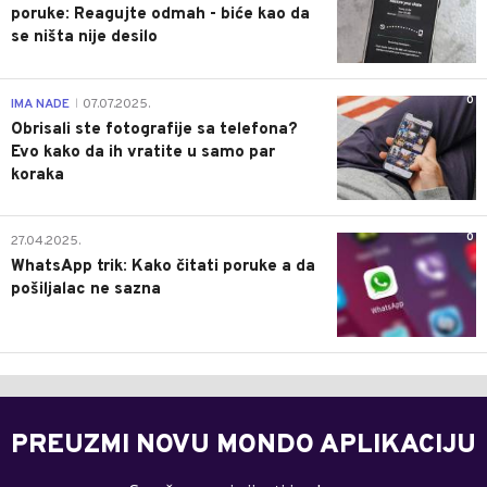
poruke: Reagujte odmah - biće kao da
se ništa nije desilo
0
IMA NADE
07.07.2025.
|
Obrisali ste fotografije sa telefona?
Evo kako da ih vratite u samo par
koraka
0
27.04.2025.
WhatsApp trik: Kako čitati poruke a da
pošiljalac ne sazna
PREUZMI NOVU MONDO APLIKACIJU