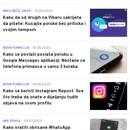
0
NIKO NEĆE ZNATI
21.08.2025.
|
Kako da od drugih na Viberu sakrijete
da pišete: Kucajte poruke bez pritiska i
svojim tempom
0
NOVA FUNKCIJA
18.08.2025.
|
Kako se povlači poslata poruku u
Google Messages aplikaciji: Nestaće sa
telefona primaoca u samo 3 koraka
0
NOVA FUNKCIJA
14.08.2025.
|
Kako se koristi Instagram Repost: Sve
što treba da znate o dijeljenju tuđih
objava na svom profilu
0
IMA SPASA
09.07.2025.
|
Kako vratiti obrisane WhatsApp