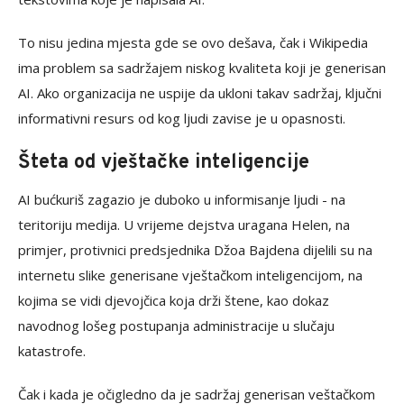
To nisu jedina mjesta gde se ovo dešava, čak i Wikipedia
ima problem sa sadržajem niskog kvaliteta koji je generisan
AI. Ako organizacija ne uspije da ukloni takav sadržaj, ključni
informativni resurs od kog ljudi zavise je u opasnosti.
Šteta od vještačke inteligencije
AI bućkuriš zagazio je duboko u informisanje ljudi - na
teritoriju medija. U vrijeme dejstva uragana Helen, na
primjer, protivnici predsjednika Džoa Bajdena dijelili su na
internetu slike generisane vještačkom inteligencijom, na
kojima se vidi djevojčica koja drži štene, kao dokaz
navodnog lošeg postupanja administracije u slučaju
katastrofe.
Čak i kada je očigledno da je sadržaj generisan veštačkom