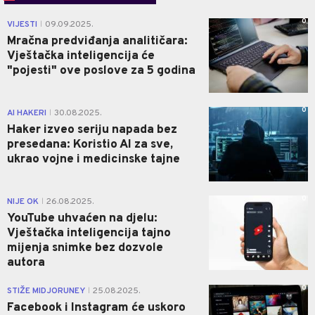
0
VIJESTI
09.09.2025.
|
Mračna predviđanja analitičara:
Vještačka inteligencija će
"pojesti" ove poslove za 5 godina
0
AI HAKERI
30.08.2025.
|
Haker izveo seriju napada bez
presedana: Koristio AI za sve,
ukrao vojne i medicinske tajne
0
NIJE OK
26.08.2025.
|
YouTube uhvaćen na djelu:
Vještačka inteligencija tajno
mijenja snimke bez dozvole
autora
0
STIŽE MIDJORUNEY
25.08.2025.
|
Facebook i Instagram će uskoro