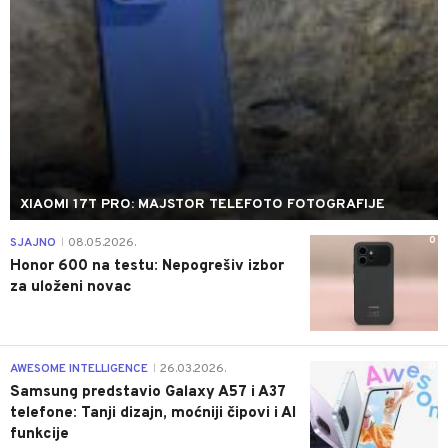
XIAOMI 17T PRO: MAJSTOR TELEFOTO FOTOGRAFIJE
0
SJAJNO
08.05.2026.
|
Honor 600 na testu: Nepogrešiv izbor
za uloženi novac
0
AWESOME INTELLIGENCE
26.03.2026.
|
Samsung predstavio Galaxy A57 i A37
telefone: Tanji dizajn, moćniji čipovi i AI
funkcije