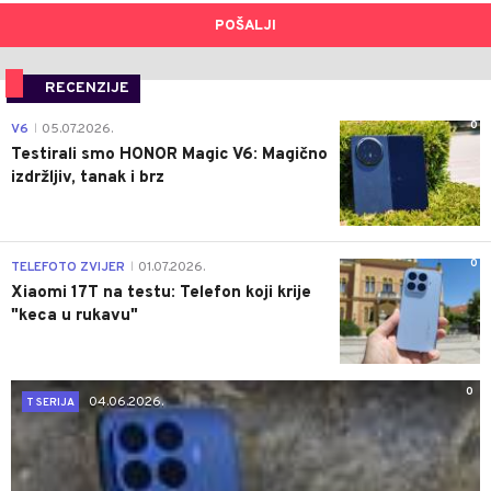
POŠALJI
RECENZIJE
0
V6
05.07.2026.
|
Testirali smo HONOR Magic V6: Magično
izdržljiv, tanak i brz
0
TELEFOTO ZVIJER
01.07.2026.
|
Xiaomi 17T na testu: Telefon koji krije
"keca u rukavu"
0
04.06.2026.
T SERIJA