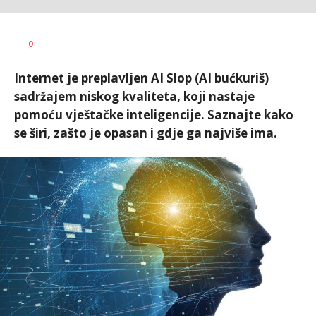
Ilija
AUTOR
0
Baošić
Internet je preplavljen AI Slop (AI bućkuriš)
sadržajem niskog kvaliteta, koji nastaje
pomoću vještačke inteligencije. Saznajte kako
se širi, zašto je opasan i gdje ga najviše ima.