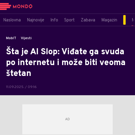
Naslovna
Najnovije
Info
Sport
Zabava
Magazin
M
MobIT
Vijesti
Šta je AI Slop: Viđate ga svuda
po internetu i može biti veoma
štetan
11.09.2025. / 09:16