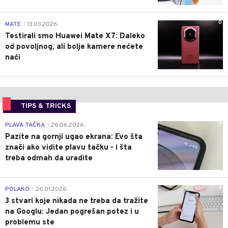
0
MATE
13.03.2026.
|
Testirali smo Huawei Mate X7: Daleko
od povoljnog, ali bolje kamere nećete
naći
TIPS & TRICKS
0
PLAVA TAČKA
28.06.2026.
|
Pazite na gornji ugao ekrana: Evo šta
znači ako vidite plavu tačku - i šta
treba odmah da uradite
0
POLAKO
26.01.2026.
|
3 stvari koje nikada ne treba da tražite
na Googlu: Jedan pogrešan potez i u
problemu ste