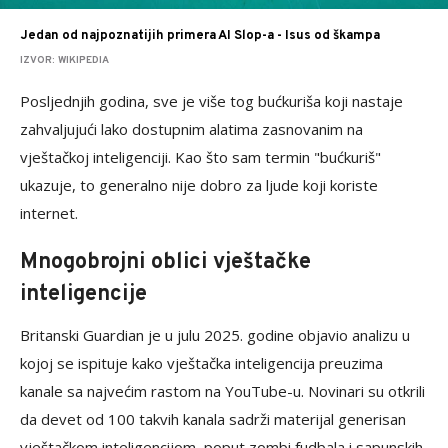
Jedan od najpoznatijih primera AI Slop-a - Isus od škampa
IZVOR: WIKIPEDIA
Posljednjih godina, sve je više tog bućkuriša koji nastaje
zahvaljujući lako dostupnim alatima zasnovanim na
vještačkoj inteligenciji. Kao što sam termin "bućkuriš"
ukazuje, to generalno nije dobro za ljude koji koriste
internet.
Mnogobrojni oblici vještačke
inteligencije
Britanski Guardian je u julu 2025. godine objavio analizu u
kojoj se ispituje kako vještačka inteligencija preuzima
kanale sa najvećim rastom na YouTube-u. Novinari su otkrili
da devet od 100 takvih kanala sadrži materijal generisan
vještačkom inteligencijom, poput zombi fudbala i sapunskih