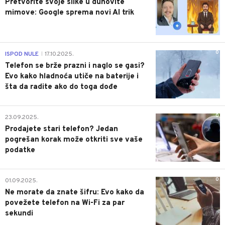
Pretvorite svoje slike u duhovite
mimove: Google sprema novi AI trik
0
ISPOD NULE
17.10.2025.
|
Telefon se brže prazni i naglo se gasi?
Evo kako hladnoća utiče na baterije i
šta da radite ako do toga dođe
0
23.09.2025.
Prodajete stari telefon? Jedan
pogrešan korak može otkriti sve vaše
podatke
0
01.09.2025.
Ne morate da znate šifru: Evo kako da
povežete telefon na Wi-Fi za par
sekundi