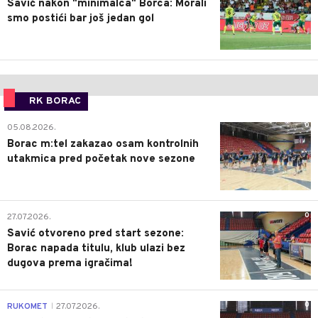
Savić nakon "minimalca" Borca: Morali
smo postići bar još jedan gol
RK BORAC
0
05.08.2026.
Borac m:tel zakazao osam kontrolnih
utakmica pred početak nove sezone
0
27.07.2026.
Savić otvoreno pred start sezone:
Borac napada titulu, klub ulazi bez
dugova prema igračima!
0
RUKOMET
27.07.2026.
|