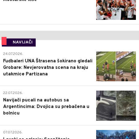
NAVIJAČI
0
24.07.2026.
Fudbaleri UNA Štrasena šokirano gledali
Grobare: Nevjerovatna scena na kraju
utakmice Partizana
0
22.07.2026.
Navijači pucali na autobus sa
Argentincima: Dvojica su prebačena u
bolnicu
1
07.07.2026.