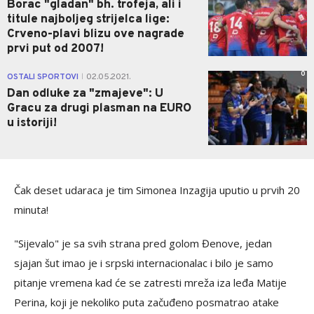
Borac "gladan" bh. trofeja, ali i
titule najboljeg strijelca lige:
Crveno-plavi blizu ove nagrade
prvi put od 2007!
0
OSTALI SPORTOVI
02.05.2021.
|
Dan odluke za "zmajeve": U
Gracu za drugi plasman na EURO
u istoriji!
Čak deset udaraca je tim Simonea Inzagija uputio u prvih 20
minuta!
"Sijevalo" je sa svih strana pred golom Đenove, jedan
sjajan šut imao je i srpski internacionalac i bilo je samo
pitanje vremena kad će se zatresti mreža iza leđa Matije
Perina, koji je nekoliko puta začuđeno posmatrao atake