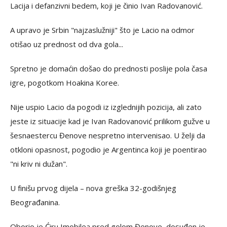
Lacija i defanzivni bedem, koji je činio Ivan Radovanović.
A upravo je Srbin "najzaslužniji" što je Lacio na odmor
otišao uz prednost od dva gola...
Spretno je domaćin došao do prednosti poslije pola časa
igre, pogotkom Hoakina Koree.
Nije uspio Lacio da pogodi iz izglednijih pozicija, ali zato
jeste iz situacije kad je Ivan Radovanović prilikom gužve u
šesnaestercu Đenove nespretno intervenisao. U želji da
otkloni opasnost, pogodio je Argentinca koji je poentirao
"ni kriv ni dužan".
U finišu prvog dijela – nova greška 32-godišnjeg
Beograđanina.
Oborio je Ćiru Imobilea pred golom Đenove, dosuđen je