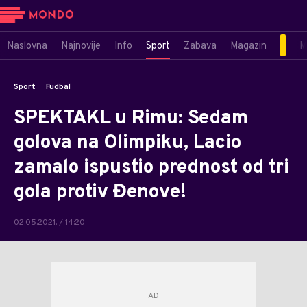
Naslovna
Najnovije
Info
Sport
Zabava
Magazin
M
Sport
Fudbal
SPEKTAKL u Rimu: Sedam
golova na Olimpiku, Lacio
zamalo ispustio prednost od tri
gola protiv Đenove!
02.05.2021. / 14:20