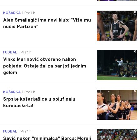
0
KOŠARKA
Pre 1 h
|
Alen Smailagić ima novi klub: "Više mu
nudio Partizan"
0
FUDBAL
Pre 1 h
|
Vinko Marinović otvoreno nakon
pobjede: Ostaje žal za bar još jednim
golom
0
KOŠARKA
Pre 1 h
|
Srpske košarkašice u polufinalu
Eurobasketa!
0
FUDBAL
Pre 1 h
|
Savić nakon "minimalca" Borca: Morali