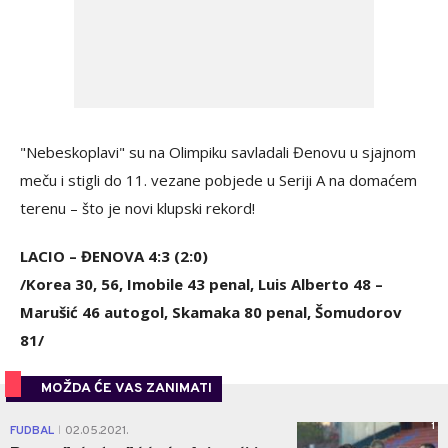
"Nebeskoplavi" su na Olimpiku savladali Đenovu u sjajnom
meču i stigli do 11. vezane pobjede u Seriji A na domaćem
terenu – što je novi klupski rekord!
LACIO – ĐENOVA 4:3 (2:0)
/Korea 30, 56, Imobile 43 penal, Luis Alberto 48 –
Marušić 46 autogol, Skamaka 80 penal, Šomudorov
81/
MOŽDA ĆE VAS ZANIMATI
1
FUDBAL
02.05.2021.
|