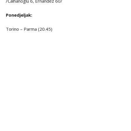
/Čalhanoglu 6, Ernandez 60/
Ponedjeljak:
Torino – Parma (20.45)