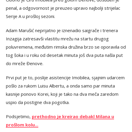
penal, a odgovornost je preuzeo upravo najbolji strijelac
Serije A u prošloj sezoni.
Adam Marušić neprijatno je iznenadio saigrače i trenera
Inzagija zatresavši vlastitu mrežu na startu drugog
poluvremena, međutim rimska družina brzo se oporavila od
tog šoka i u roku od desetak minuta još dva puta našla put
do mreže Đenove.
Prvi put je to, poslije asistencije Imobilea, sjajnim udarcem
pošlo za rukom Luisu Albertu, a onda samo par minuta
kasnije ponovo Korei, koji je tako na dva meča zaredom
uspio da postigne dva pogotka.
Podsjetimo,
prethodno je kreirao debakl Milana u
prošlom kolu...