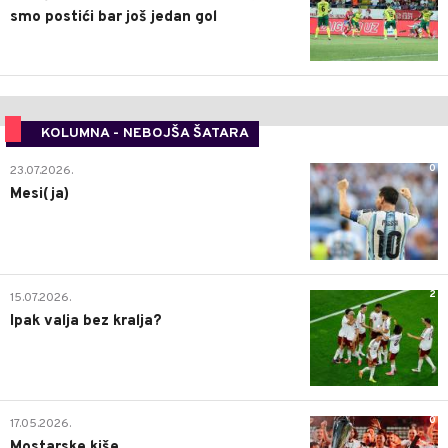
smo postići bar još jedan gol
KOLUMNA - NEBOJŠA ŠATARA
0
23.07.2026.
Mesi(ja)
2
15.07.2026.
Ipak valja bez kralja?
0
17.05.2026.
Mostarske kiše