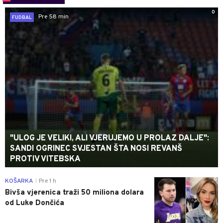
0
Pre 58 min
FUDBAL
"ULOG JE VELIKI, ALI VJERUJEMO U PROLAZ DALJE":
SANDI OGRINEC SVJESTAN ŠTA NOSI REVANŠ
PROTIV VITEBSKA
0
KOŠARKA
Pre 1 h
|
Bivša vjerenica traži 50 miliona dolara
od Luke Dončića