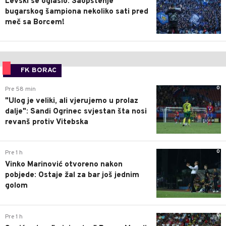
Levski se oglasio: Saopštenje
bugarskog šampiona nekoliko sati pred
meč sa Borcem!
FK BORAC
0
Pre 58 min
"Ulog je veliki, ali vjerujemo u prolaz
dalje": Sandi Ogrinec svjestan šta nosi
revanš protiv Vitebska
0
Pre 1 h
Vinko Marinović otvoreno nakon
pobjede: Ostaje žal za bar još jednim
golom
0
Pre 1 h