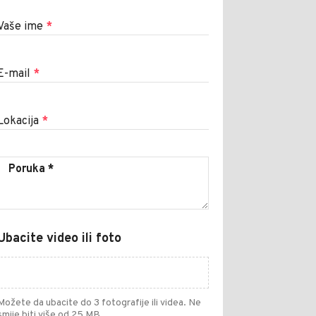
Vaše ime
*
E-mail
*
Lokacija
*
Ubacite video ili foto
Možete da ubacite do 3 fotografije ili videa. Ne
smije biti više od 25 MB.