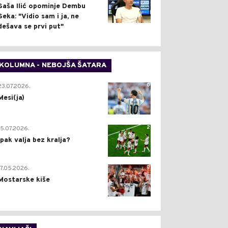
Saša Ilić opominje Dembu
Seka: "Vidio sam i ja, ne
dešava se prvi put"
KOLUMNA - NEBOJŠA ŠATARA
0
23.07.2026.
Mesi(ja)
2
15.07.2026.
Ipak valja bez kralja?
0
17.05.2026.
Mostarske kiše