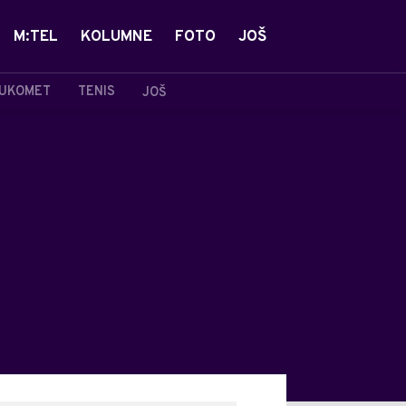
M:TEL
KOLUMNE
FOTO
JOŠ
UKOMET
TENIS
JOŠ