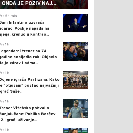
ONDA JE POZIV NAJ...
0
Pre 54 min
Đani Infantino uzvraća
udarac: Poslije napada na
njega, krenuo u kontrao...
0
Pre 1 h
Legendarni trener sa 74
godine pobijedio rak: Objavio
da je zdrav i odma...
0
Pre 1 h
Ocjene igrača Partizana: Kako
je "otpisani" postao najvažniji
igrač Saše...
0
Pre 1 h
Trener Vitebska pohvalio
Banjalučane: Publika Borčev
12. igrač, uživanje...
0
Pre 1 h