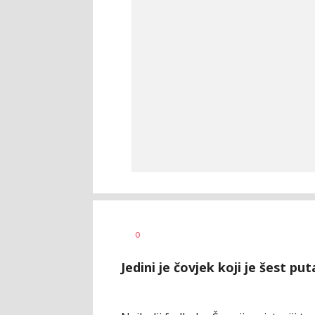
Bojan
AUTOR
0
Jakovljević
Jedini je čovjek koji je šest p