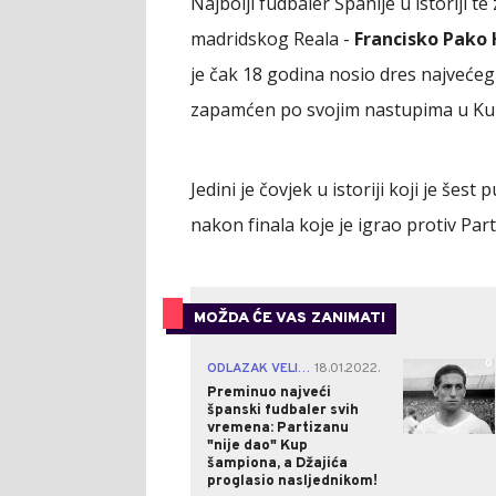
Najbolji fudbaler Španije u istoriji te
madridskog Reala -
Francisko Pako
je čak 18 godina nosio dres najveće
zapamćen po svojim nastupima u Ku
Jedini je čovjek u istoriji koji je šest 
nakon finala koje je igrao protiv Part
MOŽDA ĆE VAS ZANIMATI
0
ODLAZAK VELIKANA
18.01.2022.
|
Preminuo najveći
španski fudbaler svih
vremena: Partizanu
"nije dao" Kup
šampiona, a Džajića
proglasio nasljednikom!