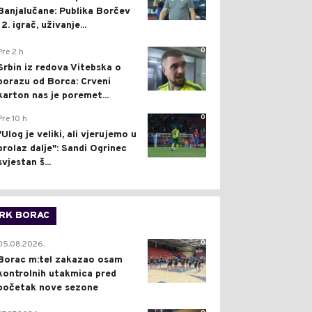
Banjalučane: Publika Borčev
12. igrač, uživanje...
0
Pre 2 h
Srbin iz redova Vitebska o
porazu od Borca: Crveni
karton nas je poremet...
0
Pre 10 h
"Ulog je veliki, ali vjerujemo u
prolaz dalje": Sandi Ogrinec
svjestan š...
RK BORAC
0
05.08.2026.
Borac m:tel zakazao osam
kontrolnih utakmica pred
početak nove sezone