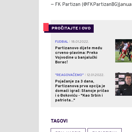
Janua
— FK Partizan (@FKPartizanBG)
PROČITAJTE I OVO
FUDBAL
18.01.2022.
|
Partizanovo dijete među
crveno-plavima: Preko
Vojvodine u banjalučki
Borac!
"REAGOVAĆEMO"
12.01.2022.
|
Pojačanje za 3 dana,
Partizanova prva opcija je
domaći igrač: Stanoje pričao
i o Đokoviću - "Kao Srbin i
patriota..."
TAGOVI