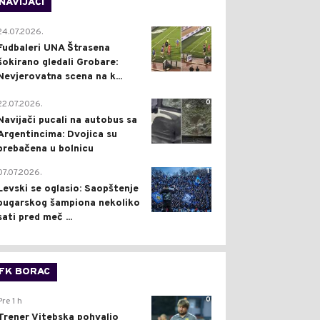
NAVIJAČI
0
24.07.2026.
Fudbaleri UNA Štrasena
šokirano gledali Grobare:
Nevjerovatna scena na k...
0
22.07.2026.
Navijači pucali na autobus sa
Argentincima: Dvojica su
prebačena u bolnicu
1
07.07.2026.
Levski se oglasio: Saopštenje
bugarskog šampiona nekoliko
sati pred meč ...
FK BORAC
0
Pre 1 h
Trener Vitebska pohvalio