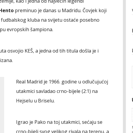
 zemlje, kao i jedna od najvećih legendi
 Hento
preminuo je danas u Madridu. Čovjek koji
g fudbalskog kluba na svijetu ostaće posebno
pu evropskih šampiona.
puta osvojio KEŠ, a jedna od tih titula došla je i
izana.
Real Madrid je 1966. godine u odlučujućoj
utakmici savladao crno-bijele (2:1) na
Hejselu u Briselu.
Igrao je Pako na toj utakmici, sećaju se
crno-bijeli svog velikog rivala na terenu, a