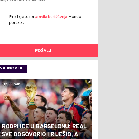
Pristajete na
pravila korišćenja
Mondo
portala.
POŠALJI
NAJNOVIJE
0
Pre 22 min
RODRI IDE U BARSELONU: REAL
SVE DOGOVORIO I RIJEŠIO, A