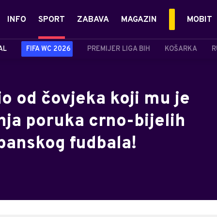
INFO
SPORT
ZABAVA
MAGAZIN
MOBIT
AL
FIFA WC 2026
PREMIJER LIGA BIH
KOŠARKA
R
io od čovjeka koji mu je
ja poruka crno-bijelih
španskog fudbala!