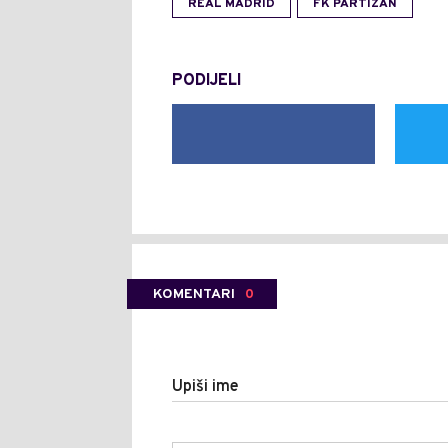
REAL MADRID
FK PARTIZAN
PODIJELI
KOMENTARI
0
Upiši ime