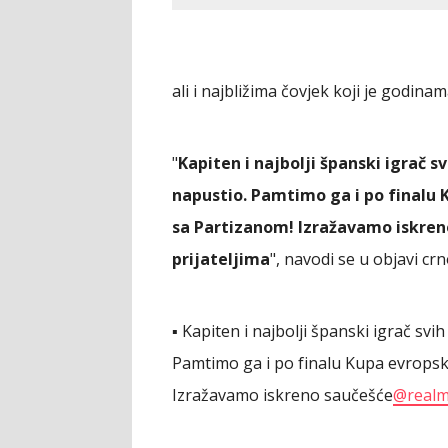
ali i najbližima čovjek koji je godi
"
Kapiten i najbolji španski igrač 
napustio. Pamtimo ga i po finalu 
sa Partizanom! Izražavamo iskreno
prijateljima
", navodi se u objavi crn
▪️ Kapiten i najbolji španski igrač s
Pamtimo ga i po finalu Kupa evropsk
Izražavamo iskreno saučešće
@realm