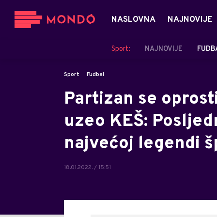
NASLOVNA
NAJNOVIJE
Sport:
NAJNOVIJE
FUDB
Sport
Fudbal
Partizan se oprost
uzeo KEŠ: Posljedn
najvećoj legendi 
18.01.2022. / 15:51