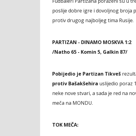
Fudbaleri Partizana poraženi su u 
poslije dobre igre i dovoljnog broja p
protiv drugog najboljeg tima Rusije.
PARTIZAN - DINAMO MOSKVA 1:2
/Natho 65 - Komin 5, Galkin 87/
Pobijedio je Partizan Tikveš
rezult
protiv Bašakšehira
uslijedio poraz 
neke nove stvari, a sada je red na no
meča na MONDU.
TOK MEČA: