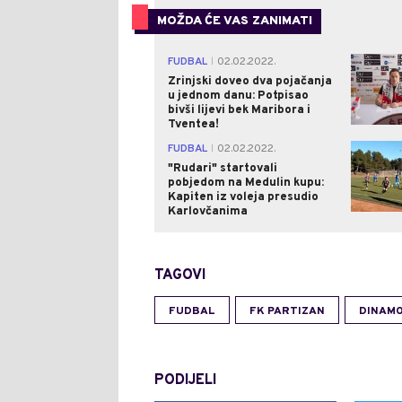
MOŽDA ĆE VAS ZANIMATI
FUDBAL
02.02.2022.
|
Zrinjski doveo dva pojačanja
u jednom danu: Potpisao
bivši lijevi bek Maribora i
Tventea!
FUDBAL
02.02.2022.
|
"Rudari" startovali
pobjedom na Medulin kupu:
Kapiten iz voleja presudio
Karlovčanima
TAGOVI
FUDBAL
FK PARTIZAN
DINAMO
PODIJELI