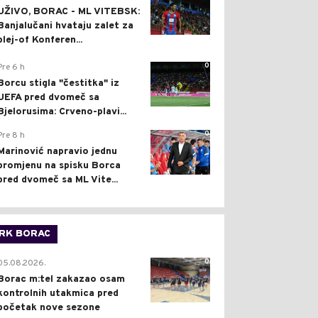
UŽIVO, BORAC - ML VITEBSK:
Banjalučani hvataju zalet za
plej-of Konferen...
0
Pre 6 h
Borcu stigla "čestitka" iz
UEFA pred dvomeč sa
Bjelorusima: Crveno-plavi...
0
Pre 8 h
Marinović napravio jednu
promjenu na spisku Borca
pred dvomeč sa ML Vite...
RK BORAC
0
05.08.2026.
Borac m:tel zakazao osam
kontrolnih utakmica pred
početak nove sezone