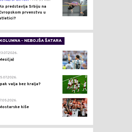
OSTALI SPORTOVI
Pre 59 min
Ko predstavlja Srbiju na
Evropskom prvenstvu u
atletici?
KOLUMNA - NEBOJŠA ŠATARA
0
23.07.2026.
Mesi(ja)
2
15.07.2026.
Ipak valja bez kralja?
0
17.05.2026.
Mostarske kiše