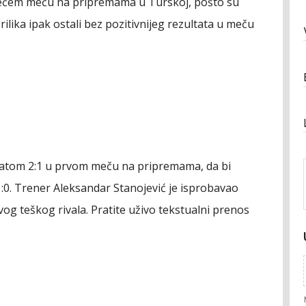
trećem meču na pripremama u Turskoj, pošto su
rilika ipak ostali bez pozitivnijeg rezultata u meču
atom 2:1 u prvom meču na pripremama, da bi
1:0. Trener Aleksandar Stanojević je isprobavao
vog teškog rivala. Pratite uživo tekstualni prenos