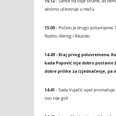
15.12
- Šanse na obje strane, ali nem
aktivno učestvuje u meču.
15.00
- Počelo je drugo poluvrijeme.
Natho, Menig i Rikardo.
14.49 - Kraj prvog poluvremena. K
kada Popović nije dobro postavio ži
dobre prilike za izjednačenje, pa 
14.41
- Sada Vujačić opet promašuje p
ovo nije gol!