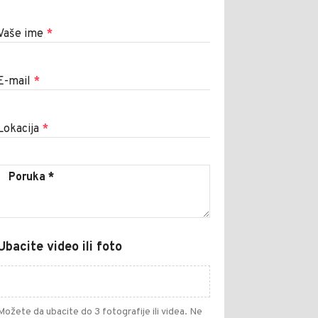
Vaše ime
*
E-mail
*
Lokacija
*
Ubacite video ili foto
Možete da ubacite do 3 fotografije ili videa. Ne