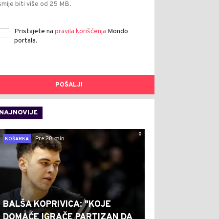
smije biti više od 25 MB.
Pristajete na
pravila korišćenja
Mondo
portala.
POŠALJI
NAJNOVIJE
0
Pre 28 min
KOŠARKA
BALŠA KOPRIVICA: "KOJE
DOMAĆE IGRAČE PARTIZAN DA