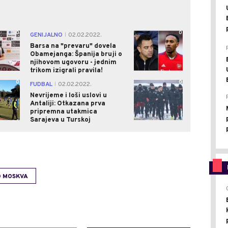
0
0
GENIJALNO
02.02.2022.
|
Barsa na "prevaru" dovela
Obamejanga: Španija bruji o
njihovom ugovoru - jednim
trikom izigrali pravila!
0
0
FUDBAL
02.02.2022.
|
Nevrijeme i loši uslovi u
Antaliji: Otkazana prva
pripremna utakmica
Sarajeva u Turskoj
 MOSKVA