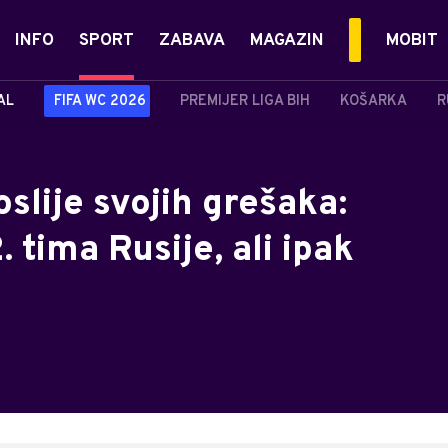
INFO
SPORT
ZABAVA
MAGAZIN
MOBIT
AL
FIFA WC 2026
PREMIJER LIGA BIH
KOŠARKA
R
slije svojih grešaka:
. tima Rusije, ali ipak