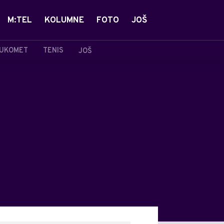
M:TEL
KOLUMNE
FOTO
JOŠ
UKOMET
TENIS
JOŠ