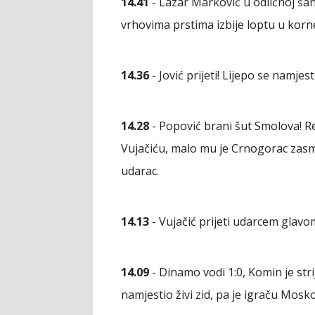
14.41
- Lazar Marković u odličnoj šans
vrhovima prstima izbije loptu u korner
14.36
- Jović prijeti! Lijepo se namjes
14.28
- Popović brani šut Smolova! R
Vujačiću, malo mu je Crnogorac zasm
udarac.
14.13
- Vujačić prijeti udarcem glavom
14.09
- Dinamo vodi 1:0, Komin je str
namjestio živi zid, pa je igraču Mosk