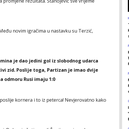
a promjene rezultata. Stanojević sve vrijeme
 Među novim igračima u nastavku su Terzić,
omina je dao jedini gol iz slobodnog udarca
vi zid. Poslije toga, Partizan je imao dvije
na odmoru Rusi imaju 1:0
oslije kornera i to iz peterca! Nevjerovatno kako