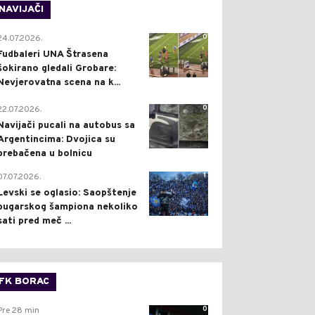
NAVIJAČI
0
24.07.2026.
Fudbaleri UNA Štrasena
šokirano gledali Grobare:
Nevjerovatna scena na k...
0
22.07.2026.
Navijači pucali na autobus sa
Argentincima: Dvojica su
prebačena u bolnicu
1
07.07.2026.
Levski se oglasio: Saopštenje
bugarskog šampiona nekoliko
sati pred meč ...
FK BORAC
0
Pre 28 min