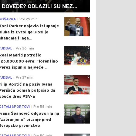
DOVEDE? ODLAZILI SU NEZ...
0
KOŠARKA
Pre 29 min
|
Toni Parker najavio istupanje
kluba iz Evrolige: Poslije
skandala i laga...
0
FUDBAL
Pre 36 min
|
Real Madrid potrošio
125.000.000 evra: Florentino
Perez ispunio najveće ...
0
FUDBAL
Pre 37 min
|
Filip Kostić na poziv Ivana
Perišića odmah potpisao da
obuče dres PSV-a
0
OSTALI SPORTOVI
Pre 58 min
|
Ivana Španović odgovorila na
"zabranjeno" pitanje pred
Evropsko prvenstvo
0
|