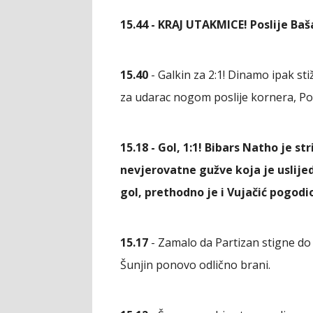
15.44 - KRAJ UTAKMICE! Poslije Baš
15.40
- Galkin za 2:1! Dinamo ipak sti
za udarac nogom poslije kornera, Po
15.18 - Gol, 1:1! Bibars Natho je 
nevjerovatne gužve koja je uslijed
gol, prethodno je i Vujačić pogodi
15.17
- Zamalo da Partizan stigne do i
Šunjin ponovo odlično brani.