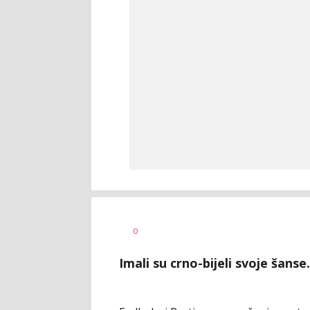
Haris
AUTOR
0
Krhalić
Imali su crno-bijeli svoje šanse.