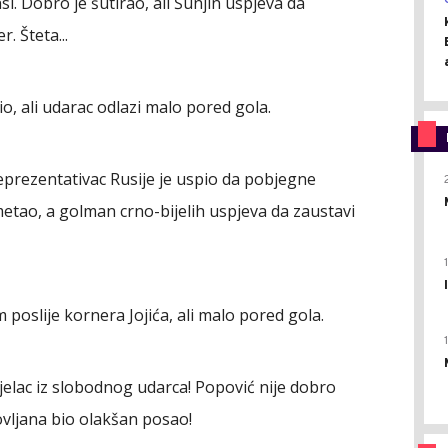
i. Dobro je šutirao, ali Šunjin uspjeva da
. Šteta...
tio, ali udarac odlazi malo pored gola.
eprezentativac Rusije je uspio da pobjegne
etao, a golman crno-bijelih uspjeva da zaustavi
 poslije kornera Jojića, ali malo pored gola.
ijelac iz slobodnog udarca! Popović nije dobro
ovljana bio olakšan posao!