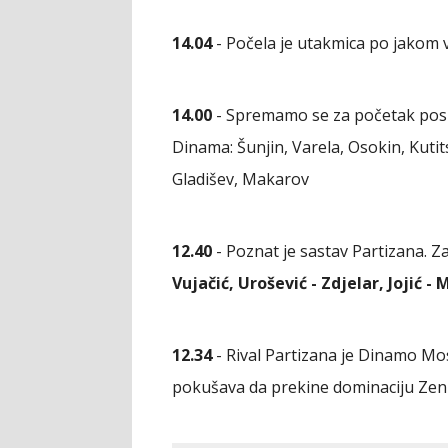
14.04
- Počela je utakmica po jakom v
14.00
- Spremamo se za početak posli
Dinama: Šunjin, Varela, Osokin, Kutit
Gladišev, Makarov
12.40
- Poznat je sastav Partizana. Za
Vujačić, Urošević - Zdjelar, Jojić -
12.34
- Rival Partizana je Dinamo Mos
pokušava da prekine dominaciju Zeni