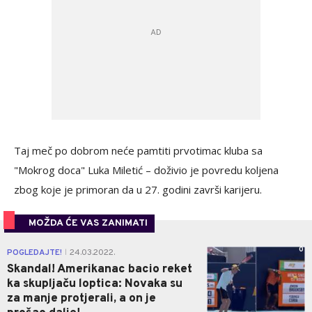
Taj meč po dobrom neće pamtiti prvotimac kluba sa
"Mokrog doca" Luka Miletić – doživio je povredu koljena
zbog koje je primoran da u 27. godini završi karijeru.
MOŽDA ĆE VAS ZANIMATI
0
POGLEDAJTE!
24.03.2022.
|
Skandal! Amerikanac bacio reket
ka skupljaču loptica: Novaka su
za manje protjerali, a on je