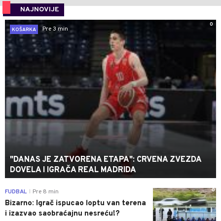
NAJNOVIJE
0
Pre 3 min
KOŠARKA
"DANAS JE ZATVORENA ETAPA": CRVENA ZVEZDA
DOVELA I IGRAČA REAL MADRIDA
0
FUDBAL
Pre 8 min
|
Bizarno: Igrač ispucao loptu van terena
i izazvao saobraćajnu nesreću!?