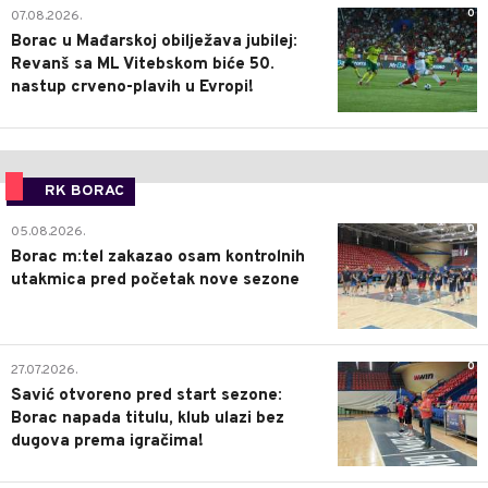
0
07.08.2026.
Borac u Mađarskoj obilježava jubilej:
Revanš sa ML Vitebskom biće 50.
nastup crveno-plavih u Evropi!
RK BORAC
0
05.08.2026.
Borac m:tel zakazao osam kontrolnih
utakmica pred početak nove sezone
0
27.07.2026.
Savić otvoreno pred start sezone:
Borac napada titulu, klub ulazi bez
dugova prema igračima!