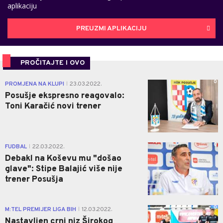
aplikaciju
PREUZMI APLIKACIJU
PROČITAJTE I OVO
0
PROMJENA NA KLUPI
23.03.2022.
|
Posušje ekspresno reagovalo:
Toni Karačić novi trener
0
FUDBAL
22.03.2022.
|
Debakl na Koševu mu "došao
glave": Stipe Balajić više nije
trener Posušja
0
M:TEL PREMIJER LIGA BIH
12.03.2022.
|
Nastavljen crni niz Širokog