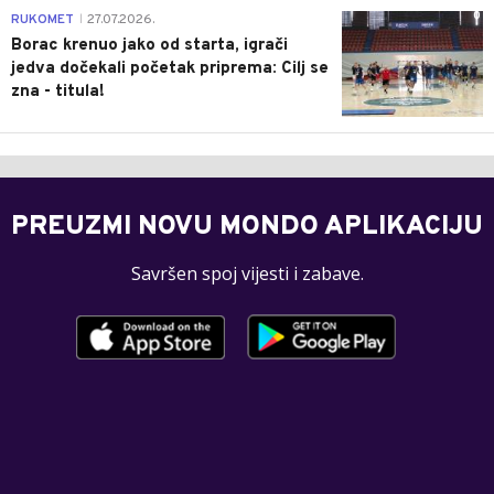
0
RUKOMET
27.07.2026.
|
Borac krenuo jako od starta, igrači
jedva dočekali početak priprema: Cilj se
zna - titula!
PREUZMI NOVU MONDO APLIKACIJU
Savršen spoj vijesti i zabave.