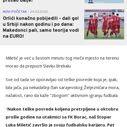
prošao dalje!
0
NOVI POČETAK
24.03.2022.
|
Orlići konačno pobijedili - dali gol
u Srbiji nakon godinu i po dana:
Makedonci pali, samo teorija vodi
na EURO!
Miletić je već u šestom minutu tog meča mjesto na terenu
morao da prepusti Slavku Brekalu.
Sve od tada se oporavljao od teške povrede koja je, ipak,
bila jača, pa nekadašnji član sarajevskog Željezničara mora,
nažalost, rano da kaže "zbogom" aktivnom igranju fudbala.
"
Nakon teške povrede koljena pretrpljene u oktobru
prošle godine na utakmici sa FK Borac, naš štoper
Luka Miletić završio je svoju fudbalsku karijeru. Pet