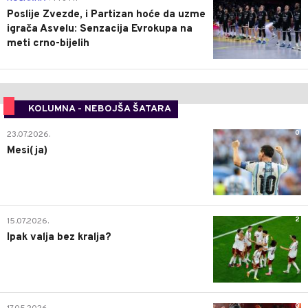
Poslije Zvezde, i Partizan hoće da uzme
igrača Asvelu: Senzacija Evrokupa na
meti crno-bijelih
KOLUMNA - NEBOJŠA ŠATARA
0
23.07.2026.
Mesi(ja)
2
15.07.2026.
Ipak valja bez kralja?
0