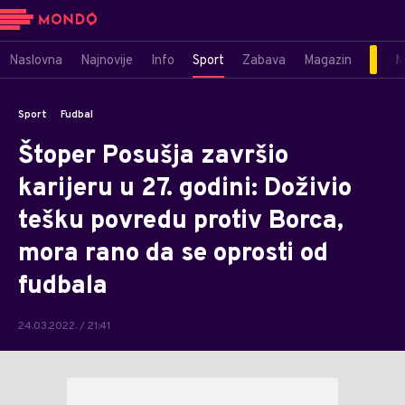
Naslovna
Najnovije
Info
Sport
Zabava
Magazin
M
Sport
Fudbal
Štoper Posušja završio
karijeru u 27. godini: Doživio
tešku povredu protiv Borca,
mora rano da se oprosti od
fudbala
24.03.2022. / 21:41