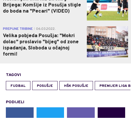
Brijega: Komšije iz Posušja stigle
do boda na "Pecari" (VIDEO)
0
PREPUNE TRIBINE
06.03.2022.
|
Velika pobjeda Posušja: "Mokri
dolac" proslavio "bijeg" od zone
ispadanja, Sloboda u očajnoj
formi!
TAGOVI
FUDBAL
POSUŠJE
HŠK POSUŠJE
PREMIJER LIGA B
PODIJELI