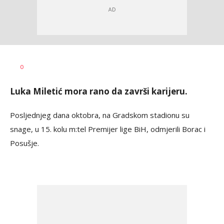
Dragan
AUTOR
0
Šutvić
Luka Miletić mora rano da završi karijeru.
Posljednjeg dana oktobra, na Gradskom stadionu su
snage, u 15. kolu m:tel Premijer lige BiH, odmjerili Borac i
Posušje.