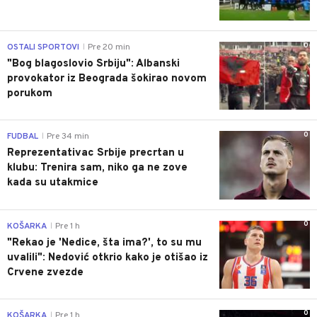
0
OSTALI SPORTOVI
Pre 20 min
|
"Bog blagoslovio Srbiju": Albanski
provokator iz Beograda šokirao novom
porukom
0
FUDBAL
Pre 34 min
|
Reprezentativac Srbije precrtan u
klubu: Trenira sam, niko ga ne zove
kada su utakmice
0
KOŠARKA
Pre 1 h
|
"Rekao je 'Nedice, šta ima?', to su mu
uvalili": Nedović otkrio kako je otišao iz
Crvene zvezde
0
KOŠARKA
Pre 1 h
|