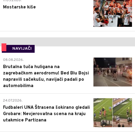
17.05.2026.
Mostarske kiše
NAVIJAČI
0
08.08.2026.
Brutalna tuča huligana na
zagrebačkom aerodromu! Bed Blu Bojsi
napravili sačekušu, navijači padali po
automobilima
0
24.07.2026.
Fudbaleri UNA Štrasena šokirano gledali
Grobare: Nevjerovatna scena na kraju
utakmice Partizana