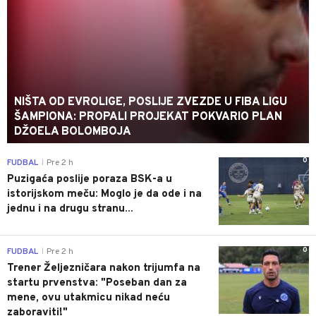
NIŠTA OD EVROLIGE, POSLIJE ZVEZDE U FIBA LIGU
ŠAMPIONA: PROPALI PROJEKAT POKVARIO PLAN
DŽOELA BOLOMBOJA
0
FUDBAL
Pre 2 h
|
Puzigaća poslije poraza BSK-a u
istorijskom meču: Moglo je da ode i na
jednu i na drugu stranu...
0
FUDBAL
Pre 2 h
|
Trener Željezničara nakon trijumfa na
startu prvenstva: "Poseban dan za
mene, ovu utakmicu nikad neću
zaboraviti!"