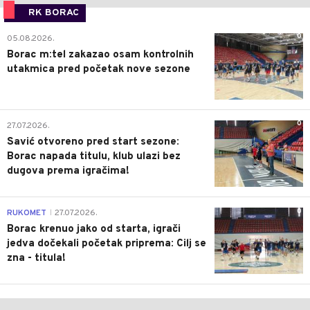
RK BORAC
0
05.08.2026.
Borac m:tel zakazao osam kontrolnih
utakmica pred početak nove sezone
0
27.07.2026.
Savić otvoreno pred start sezone:
Borac napada titulu, klub ulazi bez
dugova prema igračima!
0
RUKOMET
27.07.2026.
|
Borac krenuo jako od starta, igrači
jedva dočekali početak priprema: Cilj se
zna - titula!