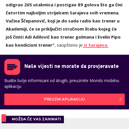
odigrao 205 utakmica i postigao 89 golova što ga čini
četvrtim najboljim strijelcem Sarajeva svih vremena.
Vučina Ščepanović, koji je do sada radio kao trener u
Akademiji, će se priključiti stručnom štabu kojeg će
još činiti Adi Adilović kao trener golmana i Evelin Pipo
kao kondicioni trener"
, saopšteno je
iz Sarajeva.
Naše vijesti ne morate da provjeravate
Budite bolje informisani od drugih, preuzmite Mondo mobilnu
aplikaciju
PREUZMI APLIKACIJU
MOŽDA ĆE VAS ZANIMATI