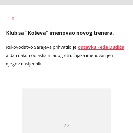
Bojan
AUTOR
0
Jakovljević
Klub sa "Koševa" imenovao novog trenera.
Rukovodstvo Sarajeva prihvatilo je
ostavku Feđe Dudića
,
a dan nakon odlaska mladog stručnjaka imenovan je i
njegov nasljednik.