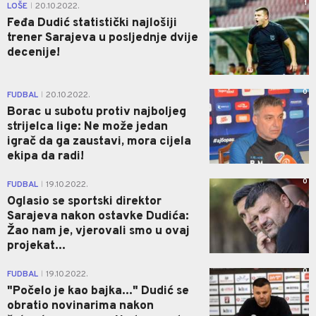
1
LOŠE
20.10.2022.
|
Feđa Dudić statistički najlošiji
trener Sarajeva u posljednje dvije
decenije!
0
FUDBAL
20.10.2022.
|
Borac u subotu protiv najboljeg
strijelca lige: Ne može jedan
igrač da ga zaustavi, mora cijela
ekipa da radi!
0
FUDBAL
19.10.2022.
|
Oglasio se sportski direktor
Sarajeva nakon ostavke Dudića:
Žao nam je, vjerovali smo u ovaj
projekat...
0
FUDBAL
19.10.2022.
|
"Počelo je kao bajka..." Dudić se
obratio novinarima nakon