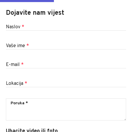
Dojavite nam vijest
Naslov
*
Vaše ime
*
E-mail
*
Lokacija
*
Ubacite video ili foto