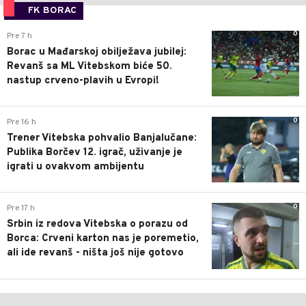
FK BORAC
0
Pre 7 h
Borac u Mađarskoj obilježava jubilej:
Revanš sa ML Vitebskom biće 50.
nastup crveno-plavih u Evropi!
0
Pre 16 h
Trener Vitebska pohvalio Banjalučane:
Publika Borčev 12. igrač, uživanje je
igrati u ovakvom ambijentu
0
Pre 17 h
Srbin iz redova Vitebska o porazu od
Borca: Crveni karton nas je poremetio,
ali ide revanš - ništa još nije gotovo