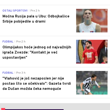
0
OSTALI SPORTOVI
Pre 2 h
|
Moćna Rusija pala u Ubu: Odbojkašice
Srbije pobijedile u drami
0
FUDBAL
Pre 2 h
|
Olimpijakos hoće jednog od najvažnijih
igrača Zvezde: "Kontakt je već
uspostavljen"
0
FUDBAL
Pre 3 h
|
"Vlahović je još nezaposlen jer nije
postao što se očekivalo": Gazeta tvrdi
da Dušan možda čeka nemoguće