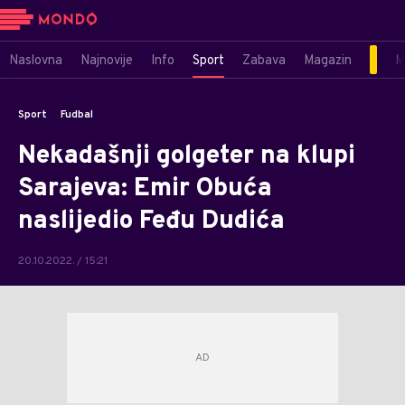
Naslovna
Najnovije
Info
Sport
Zabava
Magazin
M
Sport
Fudbal
Nekadašnji golgeter na klupi
Sarajeva: Emir Obuća
naslijedio Feđu Dudića
20.10.2022. / 15:21