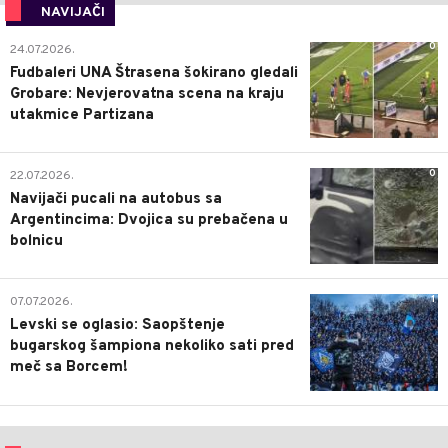
NAVIJAČI
0
24.07.2026.
Fudbaleri UNA Štrasena šokirano gledali
Grobare: Nevjerovatna scena na kraju
utakmice Partizana
0
22.07.2026.
Navijači pucali na autobus sa
Argentincima: Dvojica su prebačena u
bolnicu
1
07.07.2026.
Levski se oglasio: Saopštenje
bugarskog šampiona nekoliko sati pred
meč sa Borcem!