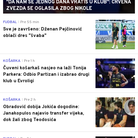
"DA NAM SE JEDNOG DANA VRATIŠ U KLUB": CRVENA
ZVEZDA SE OGLASILA ZBOG NIKOLE
0
FUDBAL
Pre 55 min
|
Sve je završeno: Dženan Pejčinović
oblači dres "švaba"
0
KOŠARKA
Pre 1 h
|
Čuveni košarkaš nasjeo na laži Tonija
Parkera: Odbio Partizan i izabrao drugi
klub u Evroligi
0
KOŠARKA
Pre 2 h
|
Obradović dobija Jokića dogodine:
Janakopulos najavio transfer vijeka,
dok žali zbog Teodosića
0