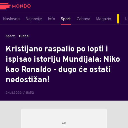
Naslovna
Najnovije
Info
Sport
Zabava
Magazin
M
Sport
Fudbal
Kristijano raspalio po lopti i
ispisao istoriju Mundijala: Niko
kao Ronaldo - dugo će ostati
nedostižan!
24.11.2022. / 18:52