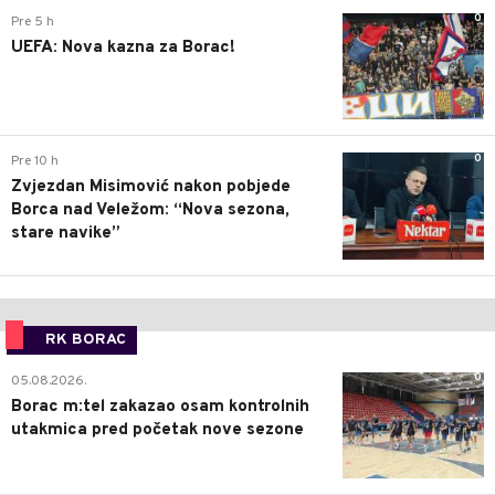
0
Pre 5 h
UEFA: Nova kazna za Borac!
0
Pre 10 h
Zvjezdan Misimović nakon pobjede
Borca nad Veležom: “Nova sezona,
stare navike”
RK BORAC
0
05.08.2026.
Borac m:tel zakazao osam kontrolnih
utakmica pred početak nove sezone