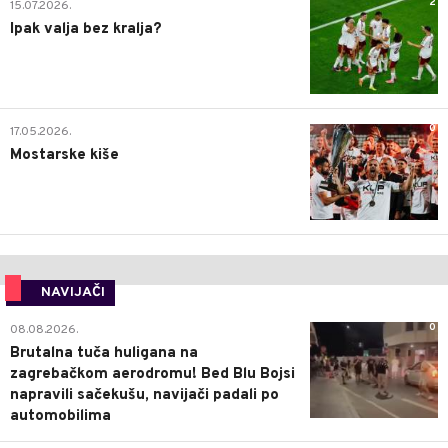
2
15.07.2026.
Ipak valja bez kralja?
0
17.05.2026.
Mostarske kiše
NAVIJAČI
0
08.08.2026.
Brutalna tuča huligana na
zagrebačkom aerodromu! Bed Blu Bojsi
napravili sačekušu, navijači padali po
automobilima