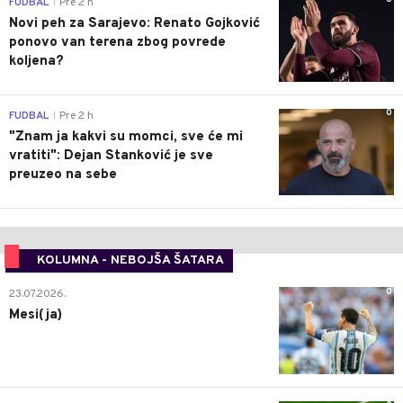
FUDBAL
Pre 2 h
|
Novi peh za Sarajevo: Renato Gojković
ponovo van terena zbog povrede
koljena?
0
FUDBAL
Pre 2 h
|
"Znam ja kakvi su momci, sve će mi
vratiti": Dejan Stanković je sve
preuzeo na sebe
KOLUMNA - NEBOJŠA ŠATARA
0
23.07.2026.
Mesi(ja)