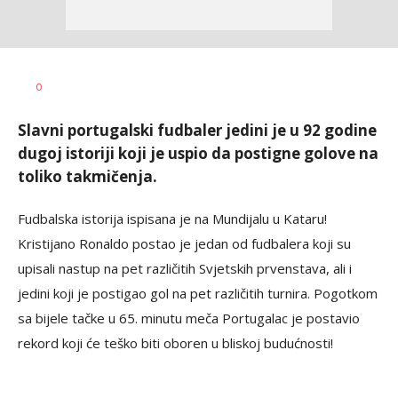
Haris
AUTOR
0
Krhalić
Slavni portugalski fudbaler jedini je u 92 godine
dugoj istoriji koji je uspio da postigne golove na
toliko takmičenja.
Fudbalska istorija ispisana je na Mundijalu u Kataru!
Kristijano Ronaldo postao je jedan od fudbalera koji su
upisali nastup na pet različitih Svjetskih prvenstava, ali i
jedini koji je postigao gol na pet različitih turnira. Pogotkom
sa bijele tačke u 65. minutu meča Portugalac je postavio
rekord koji će teško biti oboren u bliskoj budućnosti!