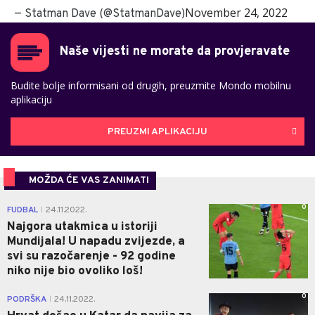
November 24, 2022
— Statman Dave (@StatmanDave)
Naše vijesti ne morate da provjeravate
Budite bolje informisani od drugih, preuzmite Mondo mobilnu
aplikaciju
PREUZMI APLIKACIJU
MOŽDA ĆE VAS ZANIMATI
0
FUDBAL
24.11.2022.
|
Najgora utakmica u istoriji
Mundijala! U napadu zvijezde, a
svi su razočarenje - 92 godine
niko nije bio ovoliko loš!
0
PODRŠKA
24.11.2022.
|