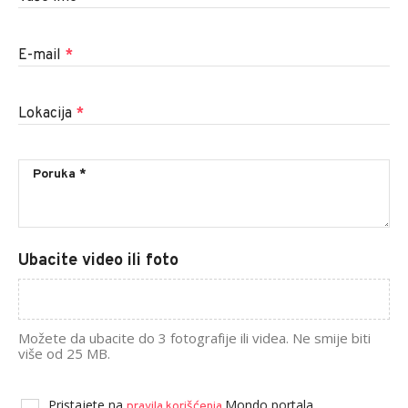
E-mail
*
Lokacija
*
Ubacite video ili foto
Možete da ubacite do 3 fotografije ili videa. Ne smije biti
više od 25 MB.
Pristajete na
Mondo portala.
pravila korišćenja