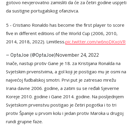
gotovo nevjerovatno zamisliti da će za četiri godine uspjeti
da sustigne portugalskog ofanzivca.
5 - Cristiano Ronaldo has become the first player to score
five in different editions of the World Cup (2006, 2010,
2014, 2018, 2022). Limitless.
pic.twitter.com/w6noDKxoVR
November 24, 2022
— OptaJoe (@OptaJoe)
Inače, nastup protiv Gane je 18. za Kristijana Ronalda na
Svjetskim prvenstvima, a gol koji je postigao mu je osmi na
najvećoj fudbalskoj smotri. Prvi put je zatresao mrežu
Irana davne 2006. godine, a zatim su se ređali Sjeverne
Koreje 2010. godine i Gane 2014. godine. Na posljednjem
Svjetskom prvenstvu postigao je četiri pogotka i to tri
protiv Španije u prvom kolu i jedan protiv Maroka u drugoj
rundi grupne faze.