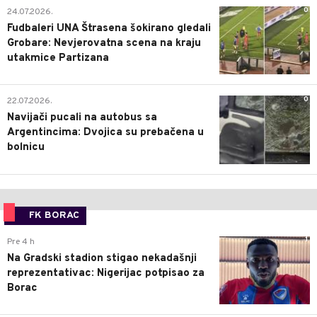
0
24.07.2026.
Fudbaleri UNA Štrasena šokirano gledali
Grobare: Nevjerovatna scena na kraju
utakmice Partizana
0
22.07.2026.
Navijači pucali na autobus sa
Argentincima: Dvojica su prebačena u
bolnicu
FK BORAC
1
Pre 4 h
Na Gradski stadion stigao nekadašnji
reprezentativac: Nigerijac potpisao za
Borac