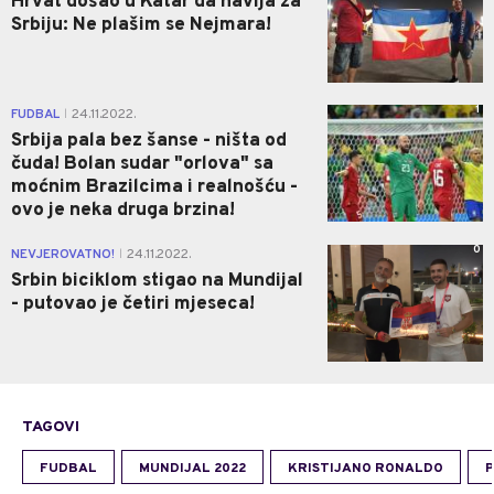
Hrvat došao u Katar da navija za
Srbiju: Ne plašim se Nejmara!
1
FUDBAL
24.11.2022.
|
Srbija pala bez šanse - ništa od
čuda! Bolan sudar "orlova" sa
moćnim Brazilcima i realnošću -
ovo je neka druga brzina!
0
NEVJEROVATNO!
24.11.2022.
|
Srbin biciklom stigao na Mundijal
- putovao je četiri mjeseca!
TAGOVI
FUDBAL
MUNDIJAL 2022
KRISTIJANO RONALDO