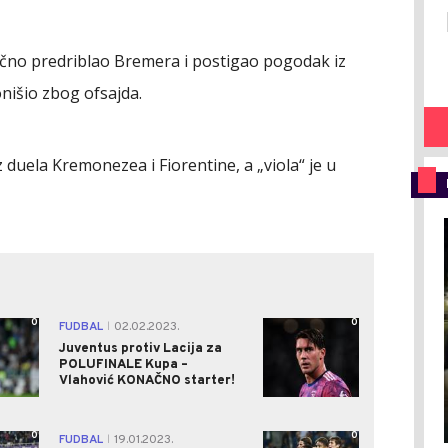
lično predriblao Bremera i postigao pogodak iz
ponišio zbog ofsajda.
iz duela Kremonezea i Fiorentine, a „viola“ je u
0
0
FUDBAL
02.02.2023.
|
Juventus protiv Lacija za
POLUFINALE Kupa –
Vlahović KONAČNO starter!
0
0
FUDBAL
19.01.2023.
|