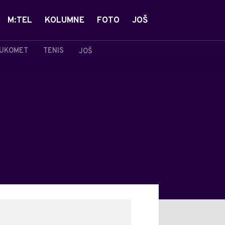
M:TEL
KOLUMNE
FOTO
JOŠ
UKOMET
TENIS
JOŠ