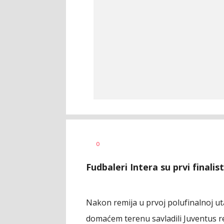
Haris
AUTOR
0
Krhalić
Fudbaleri Intera su prvi finalist
Nakon remija u prvoj polufinalnoj utak
domaćem terenu savladili Juventus rez