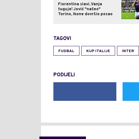
Fiorentina slavi, Vanja
tuguje! Jović "načeo"
Torino, Ikone dovršio posao
TAGOVI
FUDBAL
KUP ITALIJE
INTER
PODIJELI