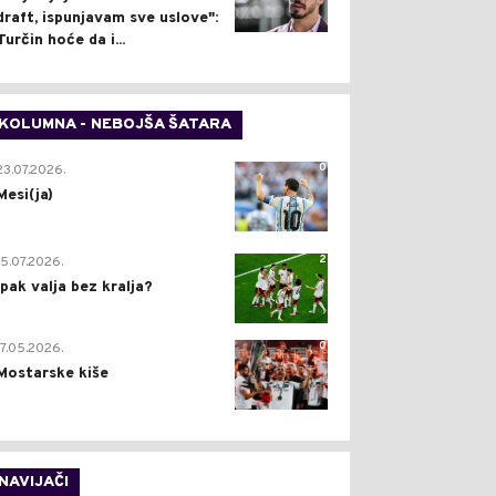
draft, ispunjavam sve uslove":
Turčin hoće da i...
KOLUMNA - NEBOJŠA ŠATARA
0
23.07.2026.
Mesi(ja)
2
15.07.2026.
Ipak valja bez kralja?
0
17.05.2026.
Mostarske kiše
NAVIJAČI