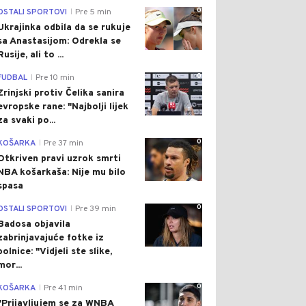
0
OSTALI SPORTOVI
Pre 5 min
|
Ukrajinka odbila da se rukuje
sa Anastasijom: Odrekla se
Rusije, ali to ...
0
FUDBAL
Pre 10 min
|
Zrinjski protiv Čelika sanira
evropske rane: "Najbolji lijek
za svaki po...
0
KOŠARKA
Pre 37 min
|
Otkriven pravi uzrok smrti
NBA košarkaša: Nije mu bilo
spasa
0
OSTALI SPORTOVI
Pre 39 min
|
Badosa objavila
zabrinjavajuće fotke iz
bolnice: "Vidjeli ste slike,
mor...
0
KOŠARKA
Pre 41 min
|
"Prijavljujem se za WNBA