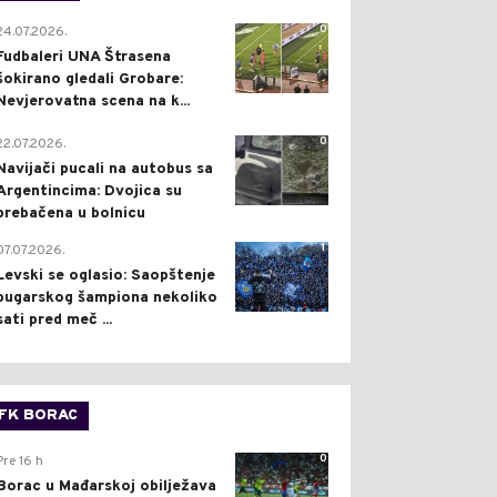
0
24.07.2026.
Fudbaleri UNA Štrasena
šokirano gledali Grobare:
Nevjerovatna scena na k...
0
22.07.2026.
Navijači pucali na autobus sa
Argentincima: Dvojica su
prebačena u bolnicu
1
07.07.2026.
Levski se oglasio: Saopštenje
bugarskog šampiona nekoliko
sati pred meč ...
FK BORAC
0
Pre 16 h
Borac u Mađarskoj obilježava