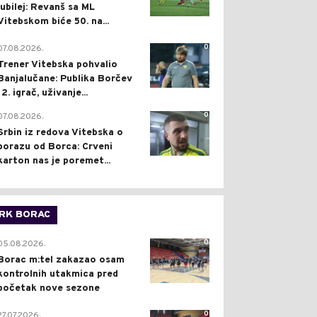
jubilej: Revanš sa ML
Vitebskom biće 50. na...
0
07.08.2026.
Trener Vitebska pohvalio
Banjalučane: Publika Borčev
12. igrač, uživanje...
0
07.08.2026.
Srbin iz redova Vitebska o
porazu od Borca: Crveni
karton nas je poremet...
RK BORAC
0
05.08.2026.
Borac m:tel zakazao osam
kontrolnih utakmica pred
početak nove sezone
0
27.07.2026.