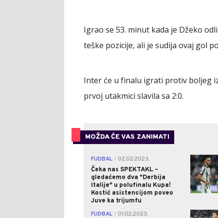
Igrao se 53. minut kada je Džeko od
teške pozicije, ali je sudija ovaj gol 
Inter će u finalu igrati protiv boljeg 
prvoj utakmici slavila sa 2:0.
MOŽDA ĆE VAS ZANIMATI
FUDBAL
02.02.2023.
|
Čeka nas SPEKTAKL –
gledaćemo dva "Derbija
Italije" u polufinalu Kupa!
Kostić asistencijom poveo
Juve ka trijumfu
FUDBAL
01.02.2023.
|