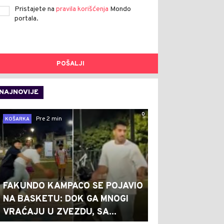
Pristajete na
pravila korišćenja
Mondo
portala.
POŠALJI
NAJNOVIJE
0
Pre 2 min
KOŠARKA
FAKUNDO KAMPACO SE POJAVIO
NA BASKETU: DOK GA MNOGI
VRAĆAJU U ZVEZDU, SA...