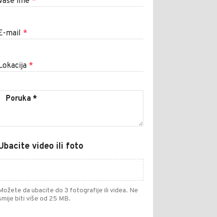
Vaše ime
*
E-mail
*
Lokacija
*
Ubacite video ili foto
Možete da ubacite do 3 fotografije ili videa. Ne
smije biti više od 25 MB.