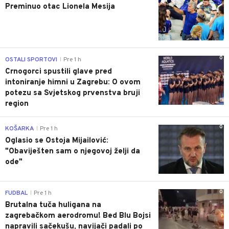
Preminuo otac Lionela Mesija
0
OSTALI SPORTOVI
Pre 1 h
|
Crnogorci spustili glave pred
intoniranje himni u Zagrebu: O ovom
potezu sa Svjetskog prvenstva bruji
region
0
KOŠARKA
Pre 1 h
|
Oglasio se Ostoja Mijailović:
"Obaviješten sam o njegovoj želji da
ode"
0
FUDBAL
Pre 1 h
|
Brutalna tuča huligana na
zagrebačkom aerodromu! Bed Blu Bojsi
napravili sačekušu, navijači padali po