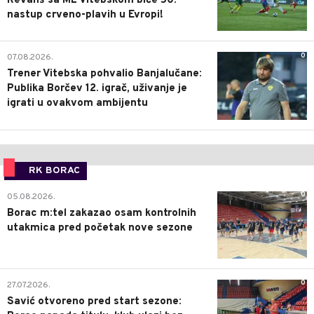
Revanš sa ML Vitebskom biće 50.
nastup crveno-plavih u Evropi!
0
07.08.2026.
Trener Vitebska pohvalio Banjalučane:
Publika Borčev 12. igrač, uživanje je
igrati u ovakvom ambijentu
RK BORAC
0
05.08.2026.
Borac m:tel zakazao osam kontrolnih
utakmica pred početak nove sezone
0
27.07.2026.
Savić otvoreno pred start sezone: