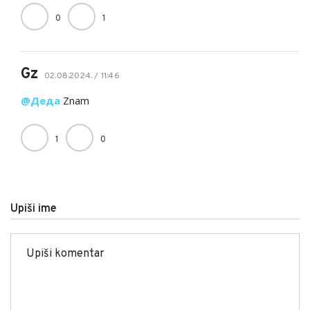
0
1
Gz
02.08.2024. / 11:46
@Деда
Znam
1
0
Upiši ime