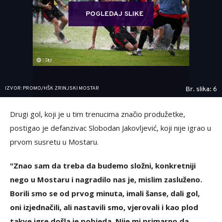
POGLEDAJ SLIKE
IZVOR: PROMO/HŠK ZRINJSKI MOSTAR
Br. slika: 6
Drugi gol, koji je u tim trenucima značio produžetke,
postigao je defanzivac Slobodan Jakovljević, koji nije igrao u
prvom susretu u Mostaru.
"Znao sam da treba da budemo složni, konkretniji
nego u Mostaru i nagradilo nas je, mislim zasluženo.
Borili smo se od prvog minuta, imali šanse, dali gol,
oni izjednačili, ali nastavili smo, vjerovali i kao plod
takve igre došla je pobjeda. Nije mi primarno da