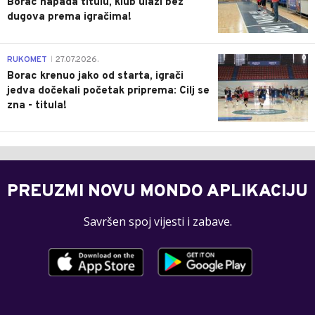
Borac napada titulu, klub ulazi bez
dugova prema igračima!
0
RUKOMET
27.07.2026.
|
Borac krenuo jako od starta, igrači
jedva dočekali početak priprema: Cilj se
zna - titula!
PREUZMI NOVU MONDO APLIKACIJU
Savršen spoj vijesti i zabave.