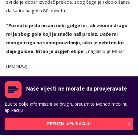
svi da je dobar izvođač prekida, zbog čega je i dobio šansu
da šutira na gol u 80. minutu.
"Poznato je da nisam neki golgeter, ali veoma drago
mi je zbog gola koji je značio naš prolaz. Daće mi
mnogo toga na samopouzdanju, iako je nebitno ko
daje golove. Bitan je uspjeh ekipe",
naglasio je Mlinar.
(MONDO)
Naše vijesti ne morate da provjeravate
Budite bolje informisani od drugih, preuzmite Mondo mobilnu
aplikaciju
PREUZMI APLIKACIJU