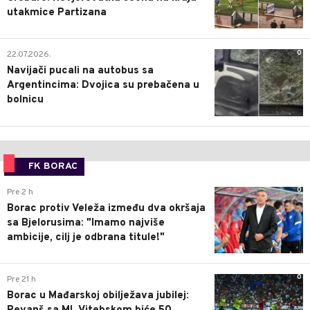
utakmice Partizana
0
22.07.2026.
Navijači pucali na autobus sa
Argentincima: Dvojica su prebačena u
bolnicu
FK BORAC
0
Pre 2 h
Borac protiv Veleža između dva okršaja
sa Bjelorusima: "Imamo najviše
ambicije, cilj je odbrana titule!"
0
Pre 21 h
Borac u Mađarskoj obilježava jubilej: