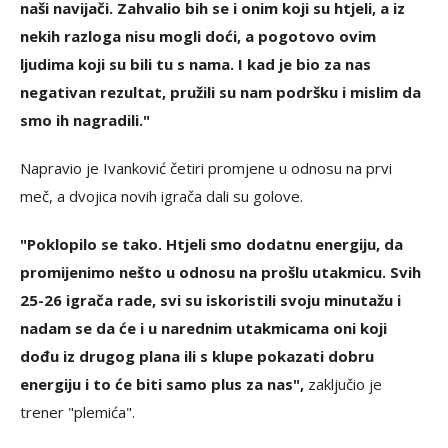
naši navijači. Zahvalio bih se i onim koji su htjeli, a iz
nekih razloga nisu mogli doći, a pogotovo ovim
ljudima koji su bili tu s nama. I kad je bio za nas
negativan rezultat, pružili su nam podršku i mislim da
smo ih nagradili."
Napravio je Ivanković četiri promjene u odnosu na prvi
meč, a dvojica novih igrača dali su golove.
"Poklopilo se tako. Htjeli smo dodatnu energiju, da
promijenimo nešto u odnosu na prošlu utakmicu. Svih
25-26 igrača rade, svi su iskoristili svoju minutažu i
nadam se da će i u narednim utakmicama oni koji
dođu iz drugog plana ili s klupe pokazati dobru
energiju i to će biti samo plus za nas",
zaključio je
trener "plemića".