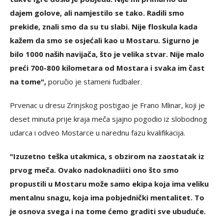
dajem golove, ali namjestilo se tako. Radili smo
prekide, znali smo da su tu slabi. Nije floskula kada
kažem da smo se osjećali kao u Mostaru. Sigurno je
bilo 1000 naših navijača, što je velika stvar. Nije malo
preći 700-800 kilometara od Mostara i svaka im čast
na tome",
poručio je stameni fudbaler.
Prvenac u dresu Zrinjskog postigao je Frano Mlinar, koji je
deset minuta prije kraja meča sjajno pogodio iz slobodnog
udarca i odveo Mostarce u narednu fazu kvalifikacija.
"Izuzetno teška utakmica, s obzirom na zaostatak iz
prvog meča. Ovako nadoknadiiti ono što smo
propustili u Mostaru može samo ekipa koja ima veliku
mentalnu snagu, koja ima pobjednički mentalitet. To
je osnova svega i na tome ćemo graditi sve ubuduće.