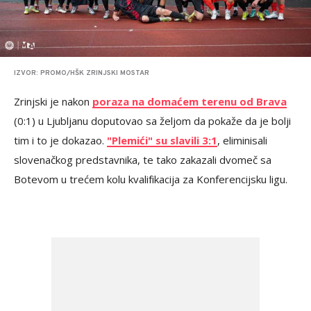
IZVOR: PROMO/HŠK ZRINJSKI MOSTAR
Zrinjski je nakon
poraza na domaćem terenu od Brava
(0:1) u Ljubljanu doputovao sa željom da pokaže da je bolji
tim i to je dokazao.
"Plemići" su slavili 3:1
, eliminisali
slovenačkog predstavnika, te tako zakazali dvomeč sa
Botevom u trećem kolu kvalifikacija za Konferencijsku ligu.