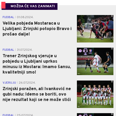
MOŽDA ĆE VAS ZANIMATI
0
FUDBAL
01.08.2024.
|
Velika pobjeda Mostaraca u
Ljubljani: Zrinjski potopio Bravo i
prošao dalje!
0
FUDBAL
31.07.2024.
|
Trener Zrinjskog vjeruje u
pobjedu u Ljubljani uprkos
minusu iz Mostara: Imamo šansu,
kvalitetniji smo!
0
VJERUJU
26.07.2024.
|
Zrinjski poražen, ali Ivanković ne
gubi nadu: Idemo se boriti, ovo
nije rezultat koji se ne može stići
0
FUDBAL
25.07.2024.
|