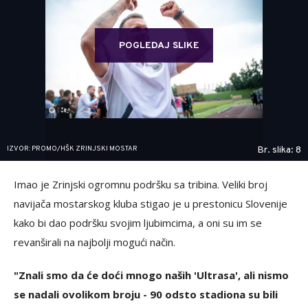
POGLEDAJ SLIKE
IZVOR: PROMO/HŠK ZRINJSKI MOSTAR
Br. slika: 8
Imao je Zrinjski ogromnu podršku sa tribina. Veliki broj
navijača mostarskog kluba stigao je u prestonicu Slovenije
kako bi dao podršku svojim ljubimcima, a oni su im se
revanširali na najbolji mogući način.
"Znali smo da će doći mnogo naših 'Ultrasa', ali nismo
se nadali ovolikom broju - 90 odsto stadiona su bili