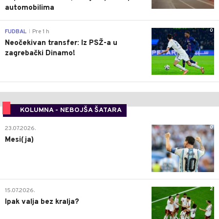
automobilima
0
FUDBAL
Pre 1 h
|
Neočekivan transfer: Iz PSŽ-a u
zagrebački Dinamo!
KOLUMNA - NEBOJŠA ŠATARA
0
23.07.2026.
Mesi(ja)
2
15.07.2026.
Ipak valja bez kralja?