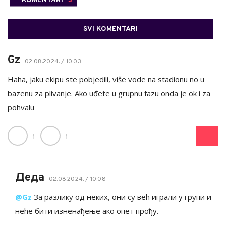
KOMENTARI
3
SVI KOMENTARI
Gz
02.08.2024. / 10:03
Haha, jaku ekipu ste pobjedili, više vode na stadionu no u
bazenu za plivanje. Ako uđete u grupnu fazu onda je ok i za
pohvalu
1
1
Деда
02.08.2024. / 10:08
@Gz
За разлику од неких, они су већ играли у групи и
неће бити изненађење ако опет прођу.