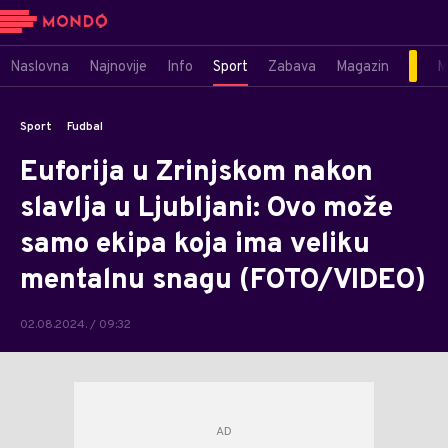
Naslovna
Najnovije
Info
Sport
Zabava
Magazin
M
Sport
Fudbal
Euforija u Zrinjskom nakon
slavlja u Ljubljani: Ovo može
samo ekipa koja ima veliku
mentalnu snagu (FOTO/VIDEO)
02.08.2024. / 09:32