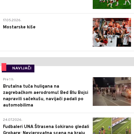
0
17.05.2026.
Mostarske kiše
NAVIJAČI
0
Pre 1 h
Brutalna tuča huligana na
zagrebačkom aerodromu! Bed Blu Bojsi
napravili sačekušu, navijači padali po
automobilima
0
24.07.2026.
Fudbaleri UNA Štrasena šokirano gledali
Grobare: Nevjerovatna scena na kraju