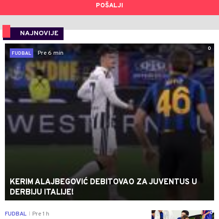
POŠALJI
NAJNOVIJE
0
Pre 6 min
FUDBAL
KERIM ALAJBEGOVIĆ DEBITOVAO ZA JUVENTUS U
DERBIJU ITALIJE!
0
FUDBAL
Pre 1 h
|