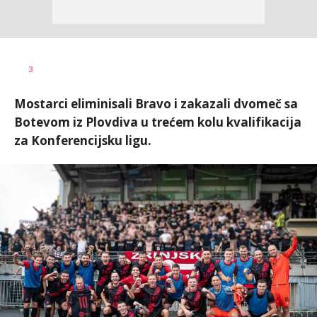
Bojan
AUTOR
3
Jakovljević
Mostarci eliminisali Bravo i zakazali dvomeč sa
Botevom iz Plovdiva u trećem kolu kvalifikacija
za Konferencijsku ligu.