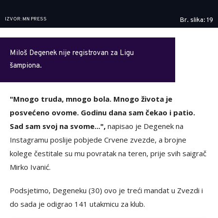
IZVOR: MN PRESS
Br. slika: 19
Miloš Degenek nije registrovan za Ligu
šampiona.
"Mnogo truda, mnogo bola. Mnogo života je
posvećeno ovome. Godinu dana sam čekao i patio.
Sad sam svoj na svome...",
napisao je Degenek na
Instagramu poslije pobjede Crvene zvezde, a brojne
kolege čestitale su mu povratak na teren, prije svih saigrač
Mirko Ivanić.
Podsjetimo, Degeneku (30) ovo je treći mandat u Zvezdi i
do sada je odigrao 141 utakmicu za klub.