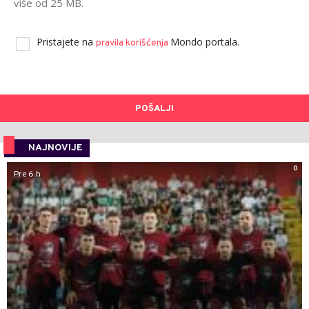
više od 25 MB.
Pristajete na
Mondo portala.
pravila korišćenja
POŠALJI
NAJNOVIJE
0
Pre 6 h