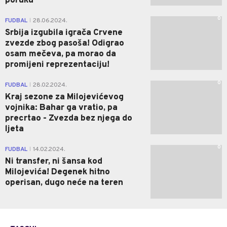
poruku
0
FUDBAL
28.06.2024.
|
Srbija izgubila igrača Crvene
zvezde zbog pasoša! Odigrao
osam mečeva, pa morao da
promijeni reprezentaciju!
0
FUDBAL
28.02.2024.
|
Kraj sezone za Milojevićevog
vojnika: Bahar ga vratio, pa
precrtao - Zvezda bez njega do
ljeta
0
FUDBAL
14.02.2024.
|
Ni transfer, ni šansa kod
Milojevića! Degenek hitno
operisan, dugo neće na teren