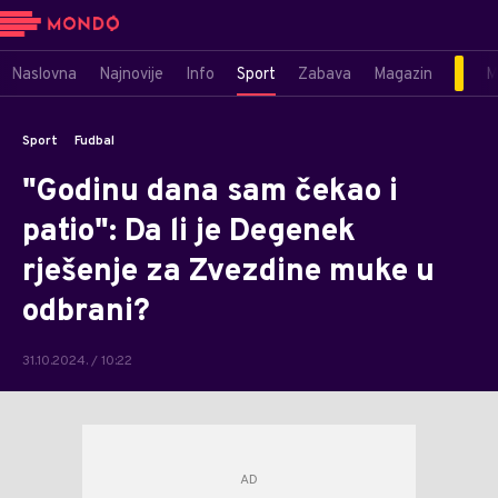
Naslovna
Najnovije
Info
Sport
Zabava
Magazin
M
Sport
Fudbal
"Godinu dana sam čekao i
patio": Da li je Degenek
rješenje za Zvezdine muke u
odbrani?
31.10.2024. / 10:22