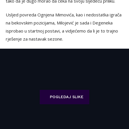
tako da je dugo morao da čeka na svoju sljedeću priliku.
Usljed povreda Ognjena Mimovića, kao i nedostatka igrača
na bekovskim pozicijama, Milojević je sada i Degeneka
isprobao u startnoj postavi, a vidjećemo da li je to trajno
rješenje za nastavak sezone.
POGLEDAJ SLIKE