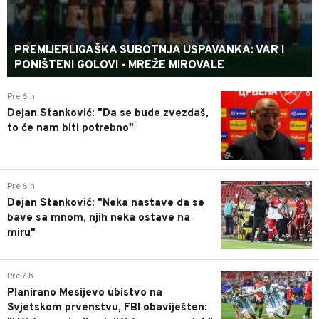
PREMIJERLIGAŠKA SUBOTNJA USPAVANKA: VAR I
PONIŠTENI GOLOVI - MREŽE MIROVALE
0
Pre 6 h
Dejan Stanković: "Da se bude zvezdaš,
to će nam biti potrebno"
0
Pre 6 h
Dejan Stanković: "Neka nastave da se
bave sa mnom, njih neka ostave na
miru"
0
Pre 7 h
Planirano Mesijevo ubistvo na
Svjetskom prvenstvu, FBI obaviješten: