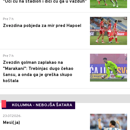
"Ući ću na stadion i dići ću ga u vazduh"
0
Pre 7 h
Zvezdina pobjeda za mir pred Hapoel
0
Pre 7 h
Zvezdin golman zaplakao na
"Marakani": Trebinjac dugo čekao
šansu, a onda ga je greška skupo
koštala
KOLUMNA - NEBOJŠA ŠATARA
0
23.07.2026.
Mesi(ja)