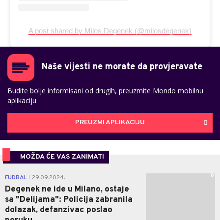
A post shared by Milos Degenek (@milosdegenek)
Naše vijesti ne morate da provjeravate
Budite bolje informisani od drugih, preuzmite Mondo mobilnu
aplikaciju
PREUZMI APLIKACIJU
MOŽDA ĆE VAS ZANIMATI
0
FUDBAL
29.09.2024.
|
Degenek ne ide u Milano, ostaje
sa "Delijama": Policija zabranila
dolazak, defanzivac poslao