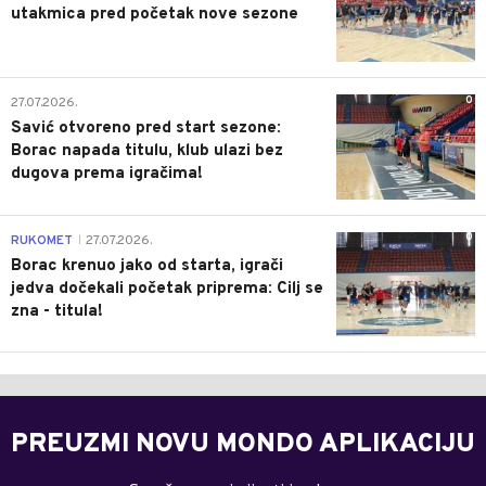
utakmica pred početak nove sezone
0
27.07.2026.
Savić otvoreno pred start sezone:
Borac napada titulu, klub ulazi bez
dugova prema igračima!
0
RUKOMET
27.07.2026.
|
Borac krenuo jako od starta, igrači
jedva dočekali početak priprema: Cilj se
zna - titula!
PREUZMI NOVU MONDO APLIKACIJU