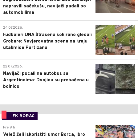
napravili sačekušu, navijači padali po
automobilima
0
24.07.2026.
Fudbaleri UNA Štrasena šokirano gledali
Grobare: Nevjerovatna scena na kraju
utakmice Partizana
0
22.07.2026.
Navijači pucali na autobus sa
Argentincima: Dvojica su prebačena u
bolnicu
FK BORAC
0
Pre 9 h
Velež želi iskoristiti umor Borca, Ibro