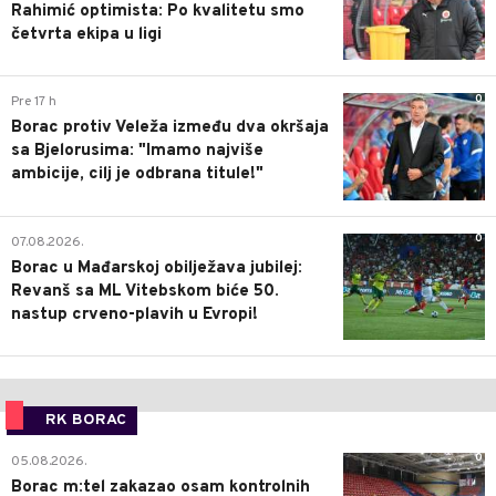
Rahimić optimista: Po kvalitetu smo
četvrta ekipa u ligi
0
Pre 17 h
Borac protiv Veleža između dva okršaja
sa Bjelorusima: "Imamo najviše
ambicije, cilj je odbrana titule!"
0
07.08.2026.
Borac u Mađarskoj obilježava jubilej:
Revanš sa ML Vitebskom biće 50.
nastup crveno-plavih u Evropi!
RK BORAC
0
05.08.2026.
Borac m:tel zakazao osam kontrolnih