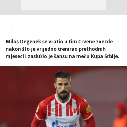
Bojan
AUTOR
0
Jakovljević
Miloš Degenek se vratio u tim Crvene zvezde
nakon što je vrijedno trenirao prethodnih
mjeseci i zaslužio je šansu na meču Kupa Srbije.