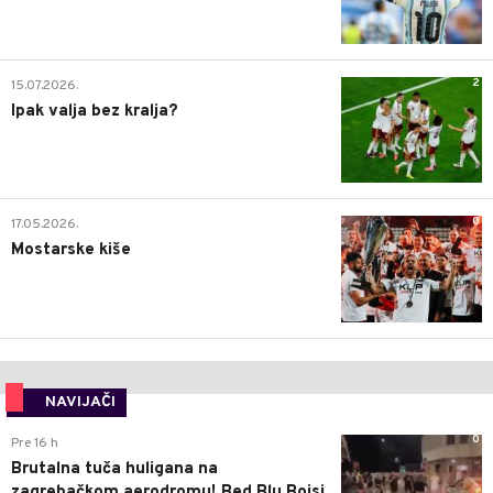
2
15.07.2026.
Ipak valja bez kralja?
0
17.05.2026.
Mostarske kiše
NAVIJAČI
0
Pre 16 h
Brutalna tuča huligana na
zagrebačkom aerodromu! Bed Blu Bojsi