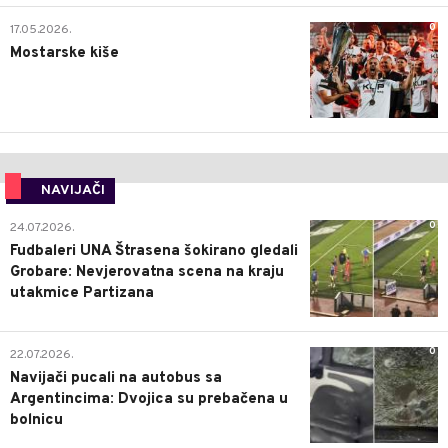
0
17.05.2026.
Mostarske kiše
NAVIJAČI
0
24.07.2026.
Fudbaleri UNA Štrasena šokirano gledali
Grobare: Nevjerovatna scena na kraju
utakmice Partizana
0
22.07.2026.
Navijači pucali na autobus sa
Argentincima: Dvojica su prebačena u
bolnicu