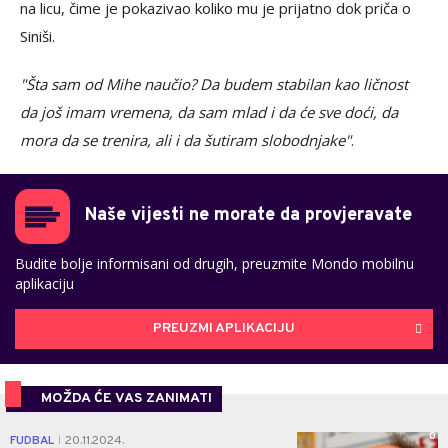
na licu, čime je pokazivao koliko mu je prijatno dok priča o
Siniši.
"Šta sam od Mihe naučio? Da budem stabilan kao ličnost
da još imam vremena, da sam mlad i da će sve doći, da
mora da se trenira, ali i da šutiram slobodnjake"
.
Naše vijesti ne morate da provjeravate
Budite bolje informisani od drugih, preuzmite Mondo mobilnu
aplikaciju
PREUZMI APLIKACIJU
MOŽDA ĆE VAS ZANIMATI
0
FUDBAL
20.11.2024.
|