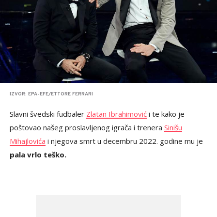
IZVOR: EPA-EFE/ETTORE FERRARI
Slavni švedski fudbaler
Zlatan Ibrahimović
i te kako je
poštovao našeg proslavljenog igrača i trenera
Sinišu
Mihajlovića
i njegova smrt u decembru 2022. godine mu je
pala vrlo teško.