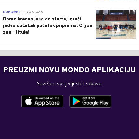
0
RUKOMET
27.07.2026.
|
Borac krenuo jako od starta, igrači
jedva dočekali početak priprema: Cilj se
zna - titula!
PREUZMI NOVU MONDO APLIKACIJU
Savršen spoj vijesti i zabave.