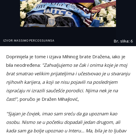
IZVOR: MASSIMO PERCOSSI/ANSA
Br. slika: 6
Doprinijela je tome i izjava Mihinog brate Dražena, iako je
bila neodređena:
"Zahvaljujemo se čak i onima koje je moj
brat smatrao velikim prijateljima i učestvovao je u stvaranju
njihovih karijera, a koji se nisu pojavili na poslednjem
ispraćaju ni izrazili saučešće porodici. Njima nek je na
čast!",
poručio je Dražen Mihajlović,
"Sjajan je čovjek, imao sam sreću da ga upoznam kao
osobu. Nismo se u početku dopadali jedan drugom, ali
kada sam ga bolje upoznao u Interu... Ma, bila je to ljubav