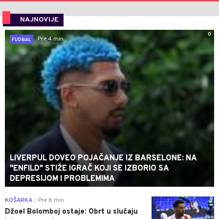
NAJNOVIJE
0
Pre 4 min
FUDBAL
LIVERPUL DOVEO POJAČANJE IZ BARSELONE: NA
"ENFILD" STIŽE IGRAČ KOJI SE IZBORIO SA
DEPRESIJOM I PROBLEMIMA
0
KOŠARKA
Pre 8 min
|
Džoel Bolomboj ostaje: Obrt u slučaju