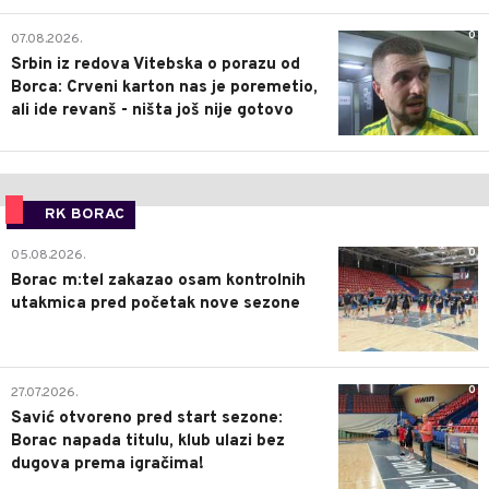
0
07.08.2026.
Srbin iz redova Vitebska o porazu od
Borca: Crveni karton nas je poremetio,
ali ide revanš - ništa još nije gotovo
RK BORAC
0
05.08.2026.
Borac m:tel zakazao osam kontrolnih
utakmica pred početak nove sezone
0
27.07.2026.
Savić otvoreno pred start sezone:
Borac napada titulu, klub ulazi bez
dugova prema igračima!