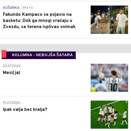
0
KOŠARKA
Pre 1 h
|
Fakundo Kampaco se pojavio na
basketu: Dok ga mnogi vraćaju u
Zvezdu, sa terena isplivao snimak
KOLUMNA - NEBOJŠA ŠATARA
0
23.07.2026.
Mesi(ja)
2
15.07.2026.
Ipak valja bez kralja?