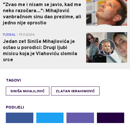
"Zvao me i nisam se javio, kad me
neko razočara...": Mihajlović
vanbračnom sinu dao prezime, ali
jedno nije oprostio
0
FUDBAL
19.11.2024.
|
Jedan zet Siniše Mihajlovića je
ostao u porodici: Drugi ljubi
misicu koja je Vlahoviću slomila
srce
TAGOVI
SINIŠA MIHAJLOVIĆ
ZLATAN IBRAHIMOVIĆ
PODIJELI