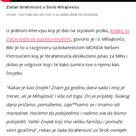
Zlatan Ibrahimović o Siniši Mihajloviću
IZVOR: YOUTUBE/MOJIH TOP 11 SA NEBOJŠOM PETROVIĆEM
U jedinom intervjuu koji je dao na srpskom jeziku,
ili kako to
Zlatan kaže na jugoslovenskom
, govorio je i o Mihajloviću.
Bilo je to u razgovoru sa kolumnistom MONDA Nešom
Petrovićem koji je Ibrahimovića ekskluzivno pitao za Mihu i
dobio je odgovor koji i te kako sumira sve o njemu kao
čovjeku.
"Kakav je kao čovjek? Znam ga godinu dana sada i moj je
trener, ali je Mihajlović i više od toga. On je prijatelj. Svakog
dana pričamo, pomažemo, zaje**vamo se i imamo isti
mentalitet. Hoćemo da pobijedimo i radimo sve da bismo
pobijedili. Veliki čovjek koji ima veliku familiju i pomaže
svim igračima
", rekao je tada Ibrahimović uz širok osmijeh