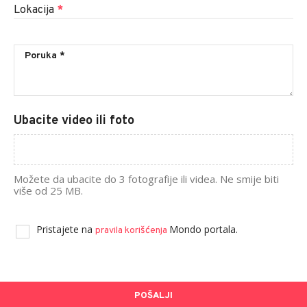
Lokacija
*
Ubacite video ili foto
Možete da ubacite do 3 fotografije ili videa. Ne smije biti
više od 25 MB.
Pristajete na
Mondo portala.
pravila korišćenja
POŠALJI