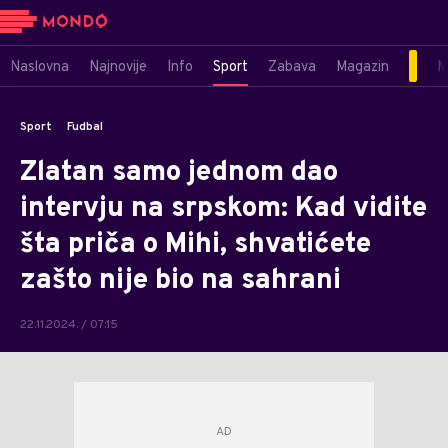
Naslovna
Najnovije
Info
Sport
Zabava
Magazin
M
Sport
Fudbal
Zlatan samo jednom dao
intervju na srpskom: Kad vidite
šta priča o Mihi, shvatićete
zašto nije bio na sahrani
22.11.2024. / 07:15