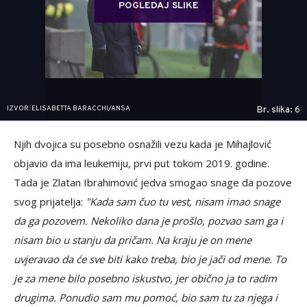
POGLEDAJ SLIKE
IZVOR: ELISABETTA BARACCHI/ANSA
Br. slika: 6
Njih dvojica su posebno osnažili vezu kada je Mihajlović
objavio da ima leukemiju, prvi put tokom 2019. godine.
Tada je Zlatan Ibrahimović jedva smogao snage da pozove
svog prijatelja:
"Kada sam čuo tu vest, nisam imao snage
da ga pozovem. Nekoliko dana je prošlo, pozvao sam ga i
nisam bio u stanju da pričam. Na kraju je on mene
uvjeravao da će sve biti kako treba, bio je jači od mene. To
je za mene bilo posebno iskustvo, jer obično ja to radim
drugima. Ponudio sam mu pomoć, bio sam tu za njega i