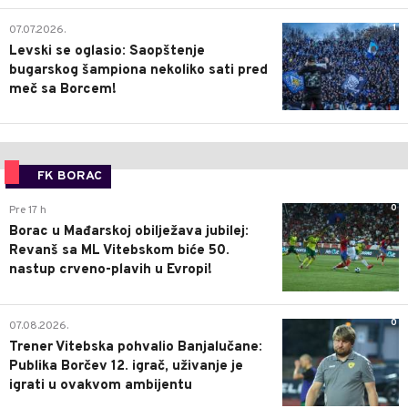
1
07.07.2026.
Levski se oglasio: Saopštenje
bugarskog šampiona nekoliko sati pred
meč sa Borcem!
FK BORAC
0
Pre 17 h
Borac u Mađarskoj obilježava jubilej:
Revanš sa ML Vitebskom biće 50.
nastup crveno-plavih u Evropi!
0
07.08.2026.
Trener Vitebska pohvalio Banjalučane:
Publika Borčev 12. igrač, uživanje je
igrati u ovakvom ambijentu