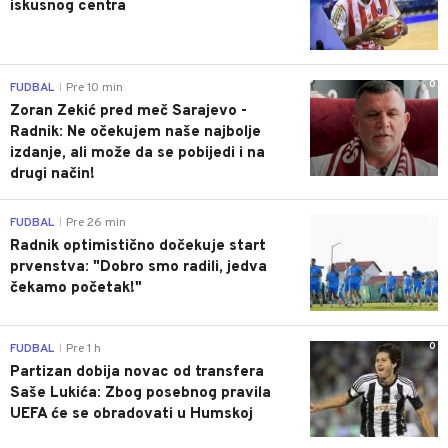
iskusnog centra
0
FUDBAL
Pre 10 min
|
Zoran Zekić pred meč Sarajevo -
Radnik: Ne očekujem naše najbolje
izdanje, ali može da se pobijedi i na
drugi način!
0
FUDBAL
Pre 26 min
|
Radnik optimistično dočekuje start
prvenstva: "Dobro smo radili, jedva
čekamo početak!"
0
FUDBAL
Pre 1 h
|
Partizan dobija novac od transfera
Saše Lukića: Zbog posebnog pravila
UEFA će se obradovati u Humskoj