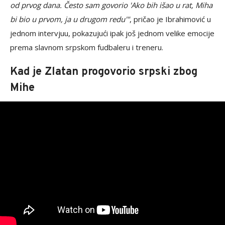
od prvog dana. Često sam govorio 'Ako bih išao u rat, Miha
bi bio u prvom, ja u drugom redu'"
, pričao je Ibrahimović u
jednom intervjuu, pokazujući ipak još jednom velike emocije
prema slavnom srpskom fudbaleru i treneru.
Kad je Zlatan progovorio srpski zbog
Mihe