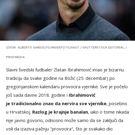
IZVOR: ALBERTO GANDOLFO/INSIDEFOTO/SHUT / SHUTTERSTOCK EDITORIAL /
PROFIMEDIA
Slavni švedski fudbaler Zlatan Ibrahimović imao je bizarnu
tradiciju da svake godine na Božić (25. decembar) po
gregorijanskom kalendaru provocira vjernike. Sve je počelo
još sada davne 2018. godine i
Ibrahimović
je tradicionalno znao da nervira sve vjernike
, posebno
u Hrvatskoj.
Razlog je krajnje banalan
, iako o tome nikada
nije javno govorio, odnosno može samo da se zaključi da
voli da izaziva pažnju "provocira", što je svakako dio