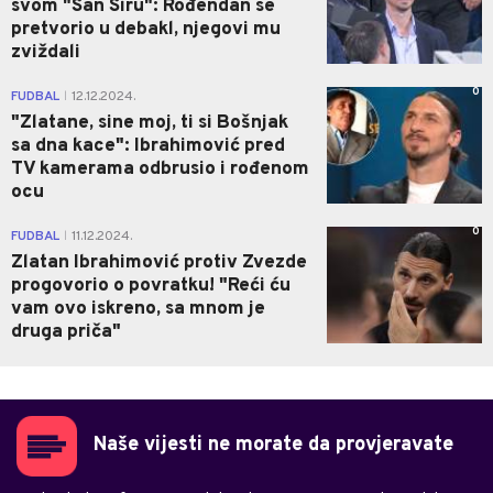
svom "San Siru": Rođendan se
pretvorio u debakl, njegovi mu
zviždali
0
FUDBAL
12.12.2024.
|
"Zlatane, sine moj, ti si Bošnjak
sa dna kace": Ibrahimović pred
TV kamerama odbrusio i rođenom
ocu
0
FUDBAL
11.12.2024.
|
Zlatan Ibrahimović protiv Zvezde
progovorio o povratku! "Reći ću
vam ovo iskreno, sa mnom je
druga priča"
Naše vijesti ne morate da provjeravate