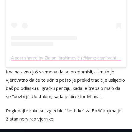
A post shared by Zlatan Ibrahimović (@iamzlatanibrahimovic)
Ima naravno još vremena da se predomisli, ali malo je
vjerovatno da će to učiniti pošto je prekid tradicije uslijedio
baš po odlasku u igračku penziju, kada je trebalo malo da
se "uozbilji". Uostalom, sada je direktor Milana...
Pogledajte kako su izgledale "čestitke" za Božić kojima je
Zlatan nervirao vjernike: