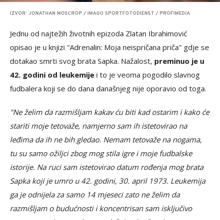
IZVOR: JONATHAN MOSCROP / IMAGO SPORTFOTODIENST / PROFIMEDIA
Jednu od najtežih životnih epizoda Zlatan Ibrahimović
opisao je u knjizi "Adrenalin: Moja neispričana priča" gdje se
dotakao smrti svog brata Sapka. Nažalost,
preminuo je u
42. godini od leukemije
i to je veoma pogodilo slavnog
fudbalera koji se do dana današnjeg nije oporavio od toga.
"Ne želim da razmišljam kakav ću biti kad ostarim i kako će
stariti moje tetovaže, namjerno sam ih istetovirao na
leđima da ih ne bih gledao. Nemam tetovaže na nogama,
tu su samo ožiljci zbog mog stila igre i moje fudbalske
istorije. Na ruci sam istetovirao datum rođenja mog brata
Sapka koji je umro u 42. godini, 30. april 1973. Leukemija
ga je odnijela za samo 14 mjeseci zato ne želim da
razmišljam o budućnosti i koncentrisan sam isključivo