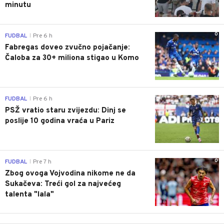
minutu
0
FUDBAL
Pre 6 h
|
Fabregas doveo zvučno pojačanje:
Čaloba za 30+ miliona stigao u Komo
0
FUDBAL
Pre 6 h
|
PSŽ vratio staru zvijezdu: Dinj se
poslije 10 godina vraća u Pariz
0
FUDBAL
Pre 7 h
|
Zbog ovoga Vojvodina nikome ne da
Sukačeva: Treći gol za najvećeg
talenta "lala"