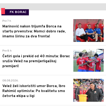
FK BORAC
0
Pre 7 h
Marinović nakon trijumfa Borca na
startu prvenstva: Momci dobro rade,
imamo širinu za dva fronta!
3
Pre 8 h
Četiri gola i prekid od 40 minuta: Borac
srušio Velež na premijerligaškoj
premijeri!
0
08.08.2026.
Velež želi iskoristiti umor Borca, Ibro
Rahimić optimista: Po kvalitetu smo
četvrta ekipa u ligi