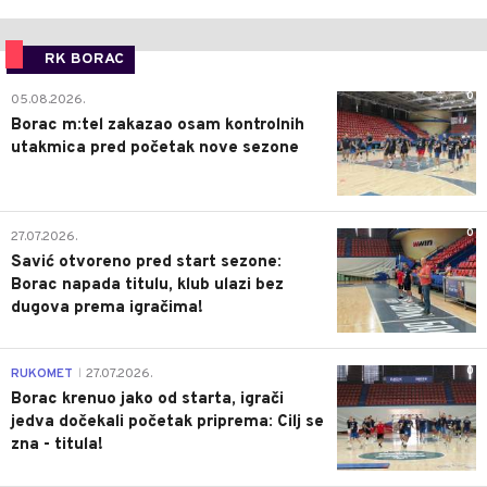
RK BORAC
0
05.08.2026.
Borac m:tel zakazao osam kontrolnih
utakmica pred početak nove sezone
0
27.07.2026.
Savić otvoreno pred start sezone:
Borac napada titulu, klub ulazi bez
dugova prema igračima!
0
RUKOMET
27.07.2026.
|
Borac krenuo jako od starta, igrači
jedva dočekali početak priprema: Cilj se
zna - titula!