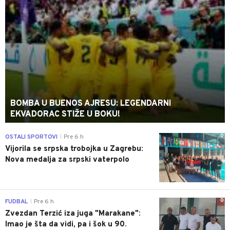
BOMBA U BUENOS AJRESU: LEGENDARNI
EKVADORAC STIŽE U BOKU!
0
OSTALI SPORTOVI
Pre 6 h
|
Vijorila se srpska trobojka u Zagrebu:
Nova medalja za srpski vaterpolo
0
FUDBAL
Pre 6 h
|
Zvezdan Terzić iza juga "Marakane":
Imao je šta da vidi, pa i šok u 90.