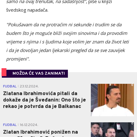
samo na ovaj trenutak, na sadašnjost"
, piše u knjizi
švedskog napadača.
"Pokušavam da ne protraćim ni sekunde i trudim se da
budem što je moguće bliži svojim sinovima i da provodim
vrijeme s njima i s ljudima koje volim jer znam da život leti
i da je dovoljan jedan ljekarski pregled da se sve zauvijek
promijeni".
MOŽDA ĆE VAS ZANIMATI
0
FUDBAL
23.12.2024.
|
Zlatana Ibrahimovića pitali da
dokaže da je Šveđanin: Ono što je
rekao je potvrda da je Balkanac
0
FUDBAL
16.12.2024.
|
Zlatan Ibrahimović ponižen na