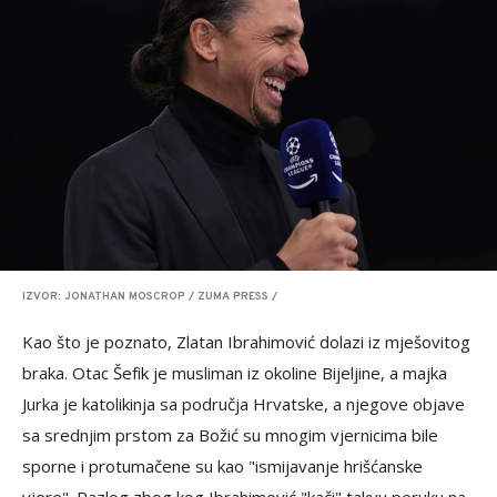
IZVOR: JONATHAN MOSCROP / ZUMA PRESS /
Kao što je poznato, Zlatan Ibrahimović dolazi iz mješovitog
braka. Otac Šefik je musliman iz okoline Bijeljine, a majka
Jurka je katolikinja sa područja Hrvatske, a njegove objave
sa srednjim prstom za Božić su mnogim vjernicima bile
sporne i protumačene su kao "ismijavanje hrišćanske
vjere". Razlog zbog kog Ibrahimović "kači" takvu poruku na