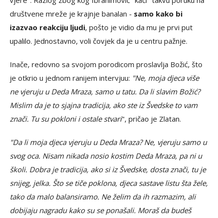
društvene mreže je krajnje banalan -
samo kako bi
izazvao reakciju ljudi
, pošto je vidio da mu je prvi put
upalilo. Jednostavno, voli čovjek da je u centru pažnje.
Inače, redovno sa svojom porodicom proslavlja Božić, što
je otkrio u jednom ranijem intervjuu:
"Ne, moja djeca više
ne vjeruju u Deda Mraza, samo u tatu. Da li slavim Božić?
Mislim da je to sjajna tradicija, ako ste iz Švedske to vam
znači. Tu su pokloni i ostale stvari
", pričao je Zlatan.
"Da li moja djeca vjeruju u Deda Mraza? Ne, vjeruju samo u
svog oca. Nisam nikada nosio kostim Deda Mraza, pa ni u
školi. Dobra je tradicija, ako si iz Švedske, dosta znači, tu je
snijeg, jelka. Što se tiče poklona, djeca sastave listu šta žele,
tako da malo balansiramo. Ne želim da ih razmazim, ali
dobijaju nagradu kako su se ponašali. Moraš da budeš