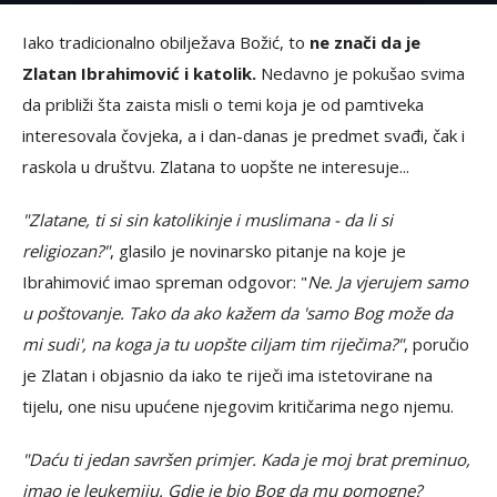
Iako tradicionalno obilježava Božić, to
ne znači da je
Zlatan Ibrahimović i katolik.
Nedavno je pokušao svima
da približi šta zaista misli o temi koja je od pamtiveka
interesovala čovjeka, a i dan-danas je predmet svađi, čak i
raskola u društvu. Zlatana to uopšte ne interesuje...
"Zlatane, ti si sin katolikinje i muslimana - da li si
religiozan?"
, glasilo je novinarsko pitanje na koje je
Ibrahimović imao spreman odgovor: "
Ne. Ja vjerujem samo
u poštovanje. Tako da ako kažem da 'samo Bog može da
mi sudi', na koga ja tu uopšte ciljam tim riječima?"
, poručio
je Zlatan i objasnio da iako te riječi ima istetovirane na
tijelu, one nisu upućene njegovim kritičarima nego njemu.
"Daću ti jedan savršen primjer. Kada je moj brat preminuo,
imao je leukemiju. Gdje je bio Bog da mu pomogne?