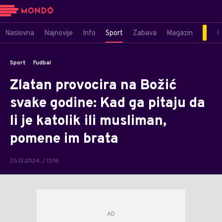
Naslovna
Najnovije
Info
Sport
Zabava
Magazin
M
Sport
Fudbal
Zlatan provocira na Božić
svake godine: Kad ga pitaju da
li je katolik ili musliman,
pomene im brata
25.12.2024. / 13:16