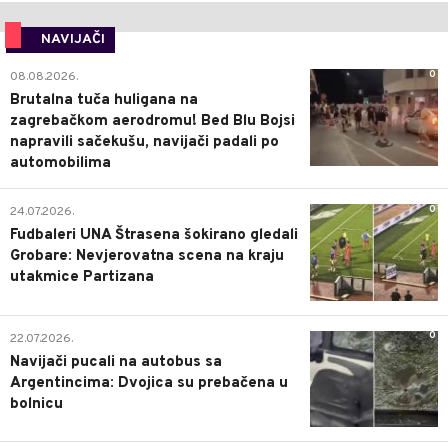
NAVIJAČI
0
08.08.2026.
Brutalna tuča huligana na
zagrebačkom aerodromu! Bed Blu Bojsi
napravili sačekušu, navijači padali po
automobilima
0
24.07.2026.
Fudbaleri UNA Štrasena šokirano gledali
Grobare: Nevjerovatna scena na kraju
utakmice Partizana
0
22.07.2026.
Navijači pucali na autobus sa
Argentincima: Dvojica su prebačena u
bolnicu