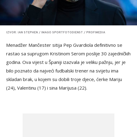
IZVOR: IAN STEPHEN / IMAGO SPORTFOTODIENST / PROFIMEDIA
Menadžer Mančester sitija Pep Gvardiola definitivno se
rastao sa suprugom Kristinom Serom poslije 30 zajedničkih
godina. Ova vijest u Španiji izazvala je veliku pažnju, jer je
bilo poznato da najveći fudbalski trener na svijetu ima
skladan brak, u kojem su dobili troje djece, ćerke Mariju
(24), Valentinu (17) i sina Marijusa (22).