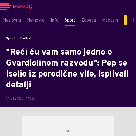
Naslovna
Najnovije
Info
Sport
Zabava
Magazin
M
Sport
Fudbal
"Reći ću vam samo jedno o
Gvardiolinom razvodu": Pep se
iselio iz porodične vile, isplivali
detalji
14.01.2025. / 13:57