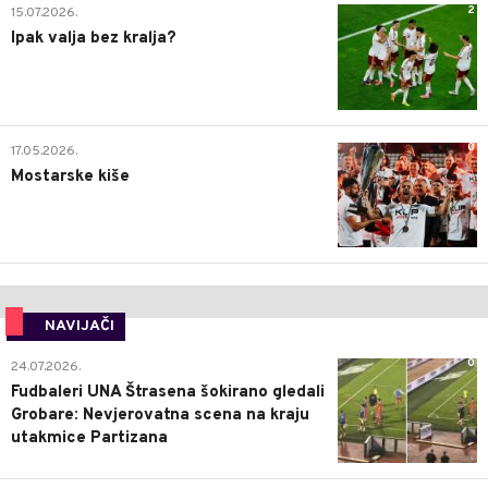
2
15.07.2026.
Ipak valja bez kralja?
0
17.05.2026.
Mostarske kiše
NAVIJAČI
0
24.07.2026.
Fudbaleri UNA Štrasena šokirano gledali
Grobare: Nevjerovatna scena na kraju
utakmice Partizana