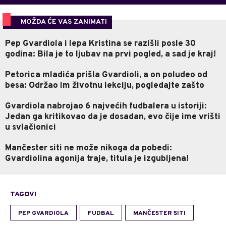
MOŽDA ĆE VAS ZANIMATI
Pep Gvardiola i lepa Kristina se razišli posle 30
godina: Bila je to ljubav na prvi pogled, a sad je kraj!
Petorica mladića prišla Gvardioli, a on poludeo od
besa: Održao im životnu lekciju, pogledajte zašto
Gvardiola nabrojao 6 najvećih fudbalera u istoriji:
Jedan ga kritikovao da je dosadan, evo čije ime vrišti
u svlačionici
Mančester siti ne može nikoga da pobedi:
Gvardiolina agonija traje, titula je izgubljena!
TAGOVI
PEP GVARDIOLA
FUDBAL
MANČESTER SITI