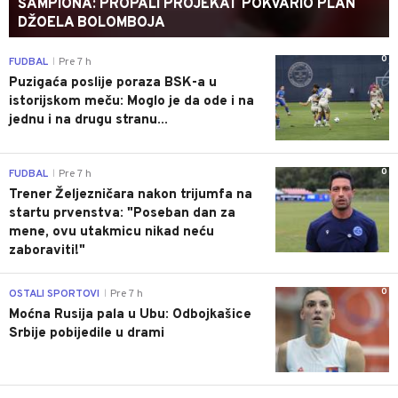
ŠAMPIONA: PROPALI PROJEKAT POKVARIO PLAN
DŽOELA BOLOMBOJA
0
FUDBAL
Pre 7 h
|
Puzigaća poslije poraza BSK-a u
istorijskom meču: Moglo je da ode i na
jednu i na drugu stranu...
0
FUDBAL
Pre 7 h
|
Trener Željezničara nakon trijumfa na
startu prvenstva: "Poseban dan za
mene, ovu utakmicu nikad neću
zaboraviti!"
0
OSTALI SPORTOVI
Pre 7 h
|
Moćna Rusija pala u Ubu: Odbojkašice
Srbije pobijedile u drami