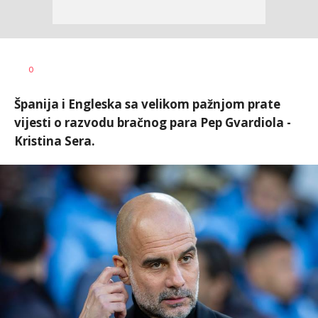
Nebojša
AUTOR
0
Šatara
Španija i Engleska sa velikom pažnjom prate
vijesti o razvodu bračnog para Pep Gvardiola -
Kristina Sera.