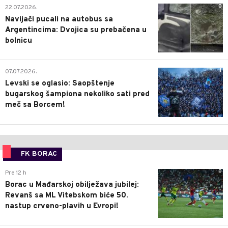
0
22.07.2026.
Navijači pucali na autobus sa
Argentincima: Dvojica su prebačena u
bolnicu
1
07.07.2026.
Levski se oglasio: Saopštenje
bugarskog šampiona nekoliko sati pred
meč sa Borcem!
FK BORAC
0
Pre 12 h
Borac u Mađarskoj obilježava jubilej:
Revanš sa ML Vitebskom biće 50.
nastup crveno-plavih u Evropi!