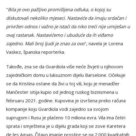
"
Bila je ovo pažljivo promišljena odluka, o kojoj su
diskutovali nekoliko mjeseci. Nastaviće da imaju srdačan i
privržen odnos i važno je istaći da niko treći nije umiješan u
ovaj rastanak. Nastavićemo i ubuduće da ih viđamo
zajedno. Mali broj ljudi je znao za ovo
", navela je Lorena
Vaskez, španska reporterka.
Takođe, zna se da Gvardiola više neće živjeti u njihovom
zajedničkom domu u luksuznom dijelu Barselone. Očekuje
se da Kristina ostane da živi u toj vili, koju je menadžer
Mančester sitija kupio od jednog ruskog biznismena u
februaru 2021. godine. Kupovina je izvršena preko računa
kompanije koju Gvardiola vodi zajedno sa svojom
suprugom i Rusu je plaćeno 10 miliona evra. Vila ima četiri
sprata i smještena je u dijelu grada koji se zove Karetera
de les Aguas. Čitavo imanje prostire se na 2.000 kvadratnih