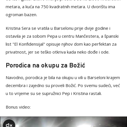
metara, a kuća na 750 kvadratnih metara. U dvorištu ima
ogroman bazen.
Kristina Sera se vratila u Barselonu prije dvije godine i
ostavila je za sobom Pepa u centru Mančestera, a španski
list "El Konfidensijal" opisuje njihov dom kao perfektan za
privatnost, jer se teško otkriva kada neko dođe i ode.
Porodica na okupu za Božić
Navodno, porodica je bila na okupu u vili u Barseloni krajem
decembra i zajedno su proveli Božić. Po svemu sudeći, već
u to vrijeme su se supružnici Pep i Kristina rastali.
Bonus video:
zvuk