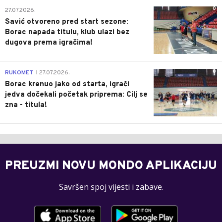
0
27.07.2026.
Savić otvoreno pred start sezone:
Borac napada titulu, klub ulazi bez
dugova prema igračima!
0
RUKOMET
27.07.2026.
|
Borac krenuo jako od starta, igrači
jedva dočekali početak priprema: Cilj se
zna - titula!
PREUZMI NOVU MONDO APLIKACIJU
Savršen spoj vijesti i zabave.