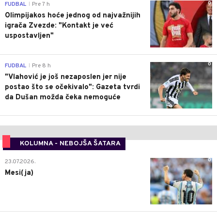
0
FUDBAL
Pre 7 h
|
Olimpijakos hoće jednog od najvažnijih
igrača Zvezde: "Kontakt je već
uspostavljen"
0
FUDBAL
Pre 8 h
|
"Vlahović je još nezaposlen jer nije
postao što se očekivalo": Gazeta tvrdi
da Dušan možda čeka nemoguće
KOLUMNA - NEBOJŠA ŠATARA
0
23.07.2026.
Mesi(ja)