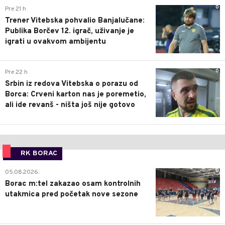
0
Pre 21 h
Trener Vitebska pohvalio Banjalučane:
Publika Borčev 12. igrač, uživanje je
igrati u ovakvom ambijentu
0
Pre 22 h
Srbin iz redova Vitebska o porazu od
Borca: Crveni karton nas je poremetio,
ali ide revanš - ništa još nije gotovo
RK BORAC
0
05.08.2026.
Borac m:tel zakazao osam kontrolnih
utakmica pred početak nove sezone