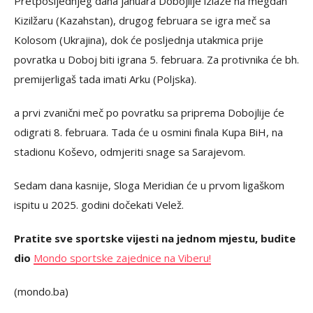
Pretposljednjeg dana januara Dobojlije izlaze na megdan
Kizilžaru (Kazahstan), drugog februara se igra meč sa
Kolosom (Ukrajina), dok će posljednja utakmica prije
povratka u Doboj biti igrana 5. februara. Za protivnika će bh.
premijerligaš tada imati Arku (Poljska).
a prvi zvanični meč po povratku sa priprema Dobojlije će
odigrati 8. februara. Tada će u osmini finala Kupa BiH, na
stadionu Koševo, odmjeriti snage sa Sarajevom.
Sedam dana kasnije, Sloga Meridian će u prvom ligaškom
ispitu u 2025. godini dočekati Velež.
Pratite sve sportske vijesti na jednom mjestu, budite
dio
Mondo sportske zajednice na Viberu!
(mondo.ba)