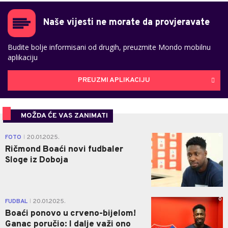
Naše vijesti ne morate da provjeravate
Budite bolje informisani od drugih, preuzmite Mondo mobilnu
aplikaciju
PREUZMI APLIKACIJU
MOŽDA ĆE VAS ZANIMATI
0
FOTO
20.01.2025.
|
Ričmond Boaći novi fudbaler
Sloge iz Doboja
0
FUDBAL
20.01.2025.
|
Boaći ponovo u crveno-bijelom!
Ganac poručio: I dalje važi ono