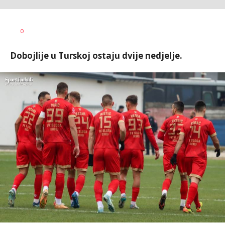
Dragan
AUTOR
0
Šutvić
Dobojlije u Turskoj ostaju dvije nedjelje.