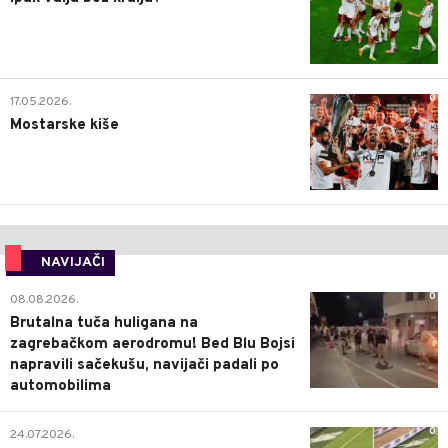
0
17.05.2026.
Mostarske kiše
NAVIJAČI
0
08.08.2026.
Brutalna tuča huligana na
zagrebačkom aerodromu! Bed Blu Bojsi
napravili sačekušu, navijači padali po
automobilima
0
24.07.2026.