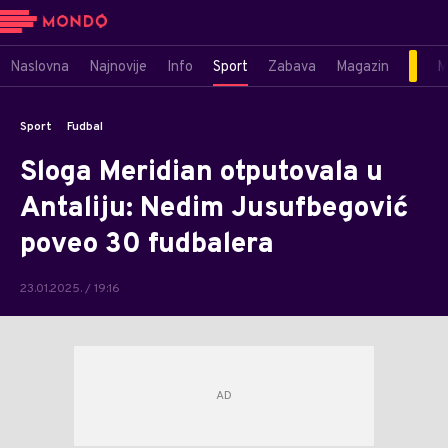
Naslovna
Najnovije
Info
Sport
Zabava
Magazin
M
Sport
Fudbal
Sloga Meridian otputovala u
Antaliju: Nedim Jusufbegović
poveo 30 fudbalera
23.01.2025. / 19:16