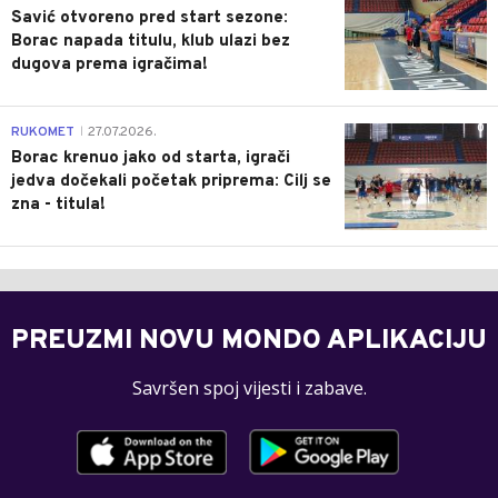
Savić otvoreno pred start sezone:
Borac napada titulu, klub ulazi bez
dugova prema igračima!
0
RUKOMET
27.07.2026.
|
Borac krenuo jako od starta, igrači
jedva dočekali početak priprema: Cilj se
zna - titula!
PREUZMI NOVU MONDO APLIKACIJU
Savršen spoj vijesti i zabave.