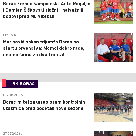
Borac krenuo šampionski: Ante Roguljić
i Damjan Šiškovski složni - najvažniji
bodovi pred ML Vitebsk
1
Pre 16 h
Marinović nakon trijumfa Borca na
startu prvenstva: Momci dobro rade,
imamo širinu za dva fronta!
RK BORAC
0
05.08.2026.
Borac m:tel zakazao osam kontrolnih
utakmica pred početak nove sezone
0
27.07.2026.