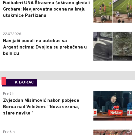
Fudbaleri UNA Štrasena šokirano gledali
Grobare: Nevjerovatna scena na kraju
utakmice Partizana
0
22.07.2026.
Navijači pucali na autobus sa
Argentincima: Dvojica su prebačena u
bolnicu
FK BORAC
0
Pre 3 h
Zvjezdan Misimović nakon pobjede
Borca nad Veležom: “Nova sezona,
stare navike”
0
Pre 6 h