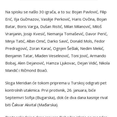
Na spisku se našlo 30 igrača, a to su: Bojan Pavlović, Filip
Erić, Ilja Gučmazov, Vasilije Perković, Haris Ovčina, Bojan
Batar, Boris Varga, Dušan Ristić, Milan Milanović, Miloš
Vranjanin, Josip Kvesić, Nemanja Tomašević, Davor Perić,
Minja Tatić, Albin Omić, Darko Savić, Donald Mols, Fedor
Predragović, Zoran Karać, Ognjen Šešlak, Nedim Mekić,
Benjamin Tatar, Mladen Veselinović, Toni Jović, Armando
Bobaj, Alen Dejanović, Hamza Ljukovac, Dejan Vidić, Nikola
Mandić i Ričmond Boaći.
Sloga Meridian će tokom priprema u Turskoj odigrati pet
kontrolnih utakmica. Prvi protivnik, 26. januara, biće
Septemvri Sofija (Bugarska), dok će dva dana kasnije rival
biti Čakvar Akvital (Mađarska).