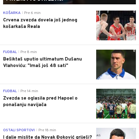
0
KOŠARKA
Pre 6 min
|
Crvena zvezda dovela još jednog
košarkaša Reala
0
FUDBAL
Pre 8 min
|
Bešiktaš uputio ultimatum Dušanu
Vlahoviću: "Imaš još 48 sati"
0
FUDBAL
Pre 14 min
|
Zvezda se oglasila pred Hapoel o
ponašanju navijača
0
OSTALI SPORTOVI
Pre 18 min
|
I dalje mislite da Novak Đoković griješi?