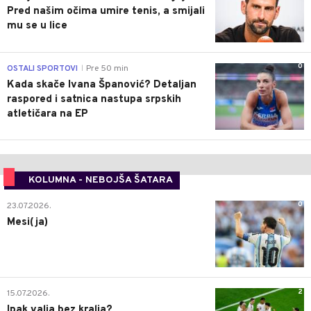
Pred našim očima umire tenis, a smijali
mu se u lice
0
OSTALI SPORTOVI
Pre 50 min
|
Kada skače Ivana Španović? Detaljan
raspored i satnica nastupa srpskih
atletičara na EP
KOLUMNA - NEBOJŠA ŠATARA
0
23.07.2026.
Mesi(ja)
2
15.07.2026.
Ipak valja bez kralja?