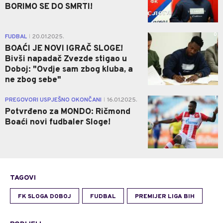
BORIMO SE DO SMRTI!
0
FUDBAL
20.01.2025.
|
BOAĆI JE NOVI IGRAČ SLOGE!
Bivši napadač Zvezde stigao u
Doboj: "Ovdje sam zbog kluba, a
ne zbog sebe"
1
PREGOVORI USPJEŠNO OKONČANI
16.01.2025.
|
Potvrđeno za MONDO: Ričmond
Boaći novi fudbaler Sloge!
TAGOVI
FK SLOGA DOBOJ
FUDBAL
PREMIJER LIGA BIH