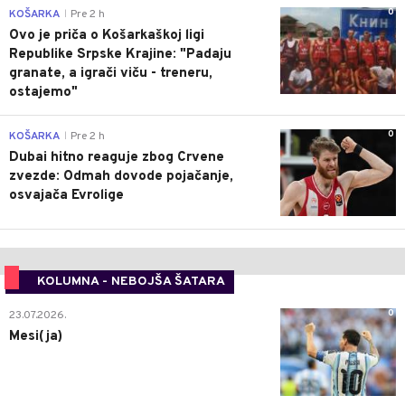
0
KOŠARKA
Pre 2 h
|
Ovo je priča o Košarkaškoj ligi
Republike Srpske Krajine: "Padaju
granate, a igrači viču - treneru,
ostajemo"
0
KOŠARKA
Pre 2 h
|
Dubai hitno reaguje zbog Crvene
zvezde: Odmah dovode pojačanje,
osvajača Evrolige
KOLUMNA - NEBOJŠA ŠATARA
0
23.07.2026.
Mesi(ja)