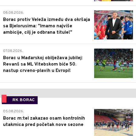
0
08.08.2026.
Borac protiv Veleža između dva okršaja
sa Bjelorusima: "Imamo najviše
ambicije, cilj je odbrana titule!"
0
07.08.2026.
Borac u Mađarskoj obilježava jubilej:
Revanš sa ML Vitebskom biće 50.
nastup crveno-plavih u Evropi!
RK BORAC
0
05.08.2026.
Borac m:tel zakazao osam kontrolnih
utakmica pred početak nove sezone