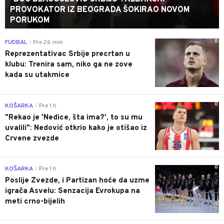
PROVOKATOR IZ BEOGRADA ŠOKIRAO NOVOM
PORUKOM
0
FUDBAL
Pre 26 min
|
Reprezentativac Srbije precrtan u
klubu: Trenira sam, niko ga ne zove
kada su utakmice
0
KOŠARKA
Pre 1 h
|
"Rekao je 'Nedice, šta ima?', to su mu
uvalili": Nedović otkrio kako je otišao iz
Crvene zvezde
0
KOŠARKA
Pre 1 h
|
Poslije Zvezde, i Partizan hoće da uzme
igrača Asvelu: Senzacija Evrokupa na
meti crno-bijelih