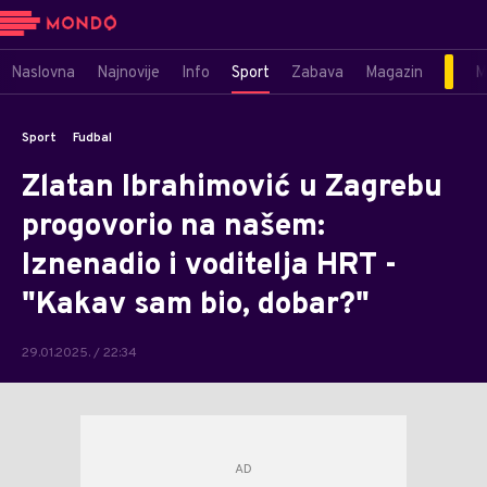
Naslovna
Najnovije
Info
Sport
Zabava
Magazin
M
Sport
Fudbal
Zlatan Ibrahimović u Zagrebu
progovorio na našem:
Iznenadio i voditelja HRT -
"Kakav sam bio, dobar?"
29.01.2025. / 22:34