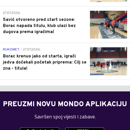
0
27.07.2026.
Savić otvoreno pred start sezone:
Borac napada titulu, klub ulazi bez
dugova prema igračima!
0
RUKOMET
27.07.2026.
|
Borac krenuo jako od starta, igrači
jedva dočekali početak priprema: Cilj se
zna - titula!
PREUZMI NOVU MONDO APLIKACIJU
Savršen spoj vijesti i zabave.