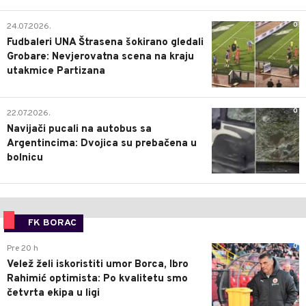
0
24.07.2026.
Fudbaleri UNA Štrasena šokirano gledali
Grobare: Nevjerovatna scena na kraju
utakmice Partizana
0
22.07.2026.
Navijači pucali na autobus sa
Argentincima: Dvojica su prebačena u
bolnicu
FK BORAC
0
Pre 20 h
Velež želi iskoristiti umor Borca, Ibro
Rahimić optimista: Po kvalitetu smo
četvrta ekipa u ligi