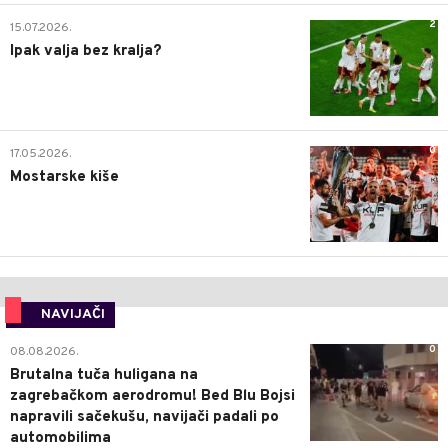
2
15.07.2026.
Ipak valja bez kralja?
0
17.05.2026.
Mostarske kiše
NAVIJAČI
0
08.08.2026.
Brutalna tuča huligana na
zagrebačkom aerodromu! Bed Blu Bojsi
napravili sačekušu, navijači padali po
automobilima