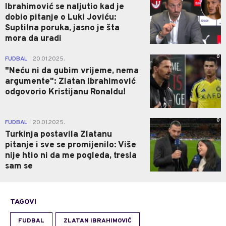
Ibrahimović se naljutio kad je
dobio pitanje o Luki Joviću:
Suptilna poruka, jasno je šta
mora da uradi
0
FUDBAL
20.01.2025.
|
"Neću ni da gubim vrijeme, nema
argumente": Zlatan Ibrahimović
odgovorio Kristijanu Ronaldu!
0
FUDBAL
20.01.2025.
|
Turkinja postavila Zlatanu
pitanje i sve se promijenilo: Više
nije htio ni da me pogleda, tresla
sam se
TAGOVI
FUDBAL
ZLATAN IBRAHIMOVIĆ