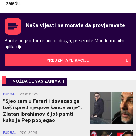
zaleđu.
Naše vijesti ne morate da provjeravate
Budite bolje informisani od drugih, preuzmite Mondo mobilnu
aplikaciju
PREUZMI APLIKACIJU
MOŽDA ĆE VAS ZANIMATI
0
FUDBAL
28.01.2025.
|
"Sjeo sam u Ferari i dovezao ga
baš ispred njegove kancelarije":
Zlatan Ibrahimović još pamti
kako je Pep pobjegao
0
FUDBAL
27.01.2025.
|