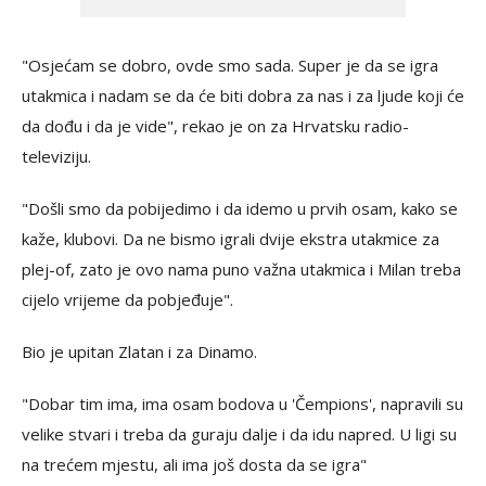
"Osjećam se dobro, ovde smo sada. Super je da se igra
utakmica i nadam se da će biti dobra za nas i za ljude koji će
da dođu i da je vide", rekao je on za Hrvatsku radio-
televiziju.
"Došli smo da pobijedimo i da idemo u prvih osam, kako se
kaže, klubovi. Da ne bismo igrali dvije ekstra utakmice za
plej-of, zato je ovo nama puno važna utakmica i Milan treba
cijelo vrijeme da pobjeđuje".
Bio je upitan Zlatan i za Dinamo.
"Dobar tim ima, ima osam bodova u 'Čempions', napravili su
velike stvari i treba da guraju dalje i da idu napred. U ligi su
na trećem mjestu, ali ima još dosta da se igra"