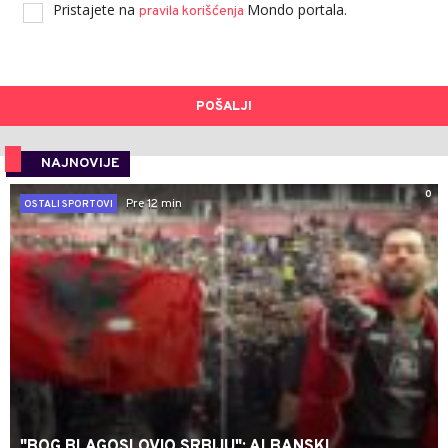
Pristajete na
Mondo portala.
pravila korišćenja
POŠALJI
NAJNOVIJE
0
Pre 12 min
OSTALI SPORTOVI
"BOG BLAGOSLOVIO SRBIJU": ALBANSKI