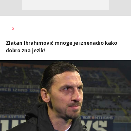
0
Zlatan Ibrahimović mnoge je iznenadio kako
dobro zna jezik!