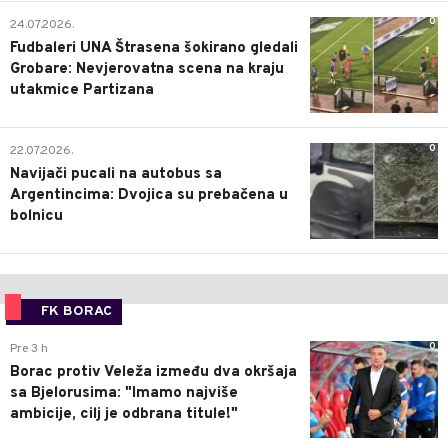
0
24.07.2026.
Fudbaleri UNA Štrasena šokirano gledali
Grobare: Nevjerovatna scena na kraju
utakmice Partizana
0
22.07.2026.
Navijači pucali na autobus sa
Argentincima: Dvojica su prebačena u
bolnicu
FK BORAC
0
Pre 3 h
Borac protiv Veleža između dva okršaja
sa Bjelorusima: "Imamo najviše
ambicije, cilj je odbrana titule!"