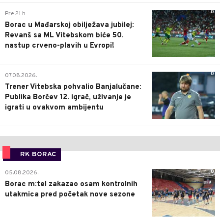
0
Pre 21 h
Borac u Mađarskoj obilježava jubilej:
Revanš sa ML Vitebskom biće 50.
nastup crveno-plavih u Evropi!
0
07.08.2026.
Trener Vitebska pohvalio Banjalučane:
Publika Borčev 12. igrač, uživanje je
igrati u ovakvom ambijentu
RK BORAC
0
05.08.2026.
Borac m:tel zakazao osam kontrolnih
utakmica pred početak nove sezone