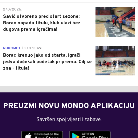
0
27.07.2026.
Savić otvoreno pred start sezone:
Borac napada titulu, klub ulazi bez
dugova prema igračima!
0
RUKOMET
27.07.2026.
|
Borac krenuo jako od starta, igrači
jedva dočekali početak priprema: Cilj se
zna - titula!
PREUZMI NOVU MONDO APLIKACIJU
Savršen spoj vijesti i zabave.