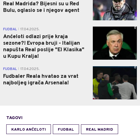
Real Madrida? Bijesni su u Red
Bulu, oglasio se i njegov agent
0
FUDBAL
17.04.2025.
|
Anćeloti odlazi prije kraja
sezone?! Evropa bruji - Italijan
napušta Real poslije "El Klasika"
u Kupu Kralja!
0
FUDBAL
17.04.2025.
|
Fudbaler Reala hvatao za vrat
najboljeg igrača Arsenala!
TAGOVI
KARLO ANĆELOTI
FUDBAL
REAL MADRID