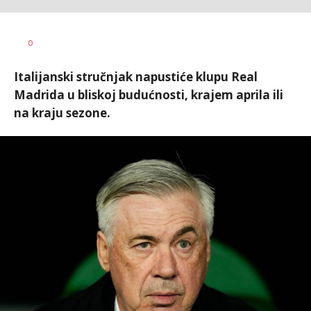
Dragan
AUTOR
0
Šutvić
Italijanski stručnjak napustiće klupu Real
Madrida u bliskoj budućnosti, krajem aprila ili
na kraju sezone.