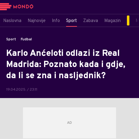
Naslovna
Najnovije
Info
Sport
Zabava
Magazin
M
Sport
Fudbal
Karlo Anćeloti odlazi iz Real
Madrida: Poznato kada i gdje,
da li se zna i nasljednik?
19.04.2025. / 23:11