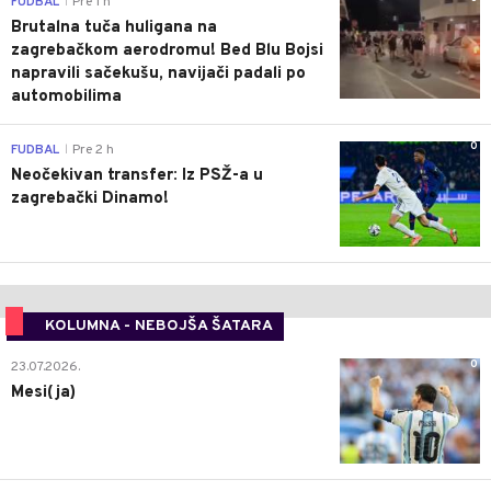
FUDBAL
Pre 1 h
|
Brutalna tuča huligana na
zagrebačkom aerodromu! Bed Blu Bojsi
napravili sačekušu, navijači padali po
automobilima
0
FUDBAL
Pre 2 h
|
Neočekivan transfer: Iz PSŽ-a u
zagrebački Dinamo!
KOLUMNA - NEBOJŠA ŠATARA
0
23.07.2026.
Mesi(ja)