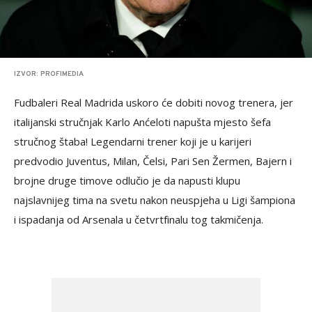
IZVOR: PROFIMEDIA
Fudbaleri Real Madrida uskoro će dobiti novog trenera, jer
italijanski stručnjak Karlo Anćeloti napušta mjesto šefa
stručnog štaba! Legendarni trener koji je u karijeri
predvodio Juventus, Milan, Čelsi, Pari Sen Žermen, Bajern i
brojne druge timove odlučio je da napusti klupu
najslavnijeg tima na svetu nakon neuspjeha u Ligi šampiona
i ispadanja od Arsenala u četvrtfinalu tog takmičenja.