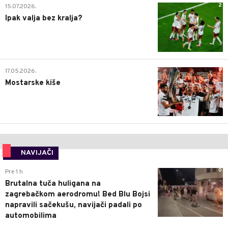
2
15.07.2026.
Ipak valja bez kralja?
0
17.05.2026.
Mostarske kiše
NAVIJAČI
0
Pre 1 h
Brutalna tuča huligana na
zagrebačkom aerodromu! Bed Blu Bojsi
napravili sačekušu, navijači padali po
automobilima