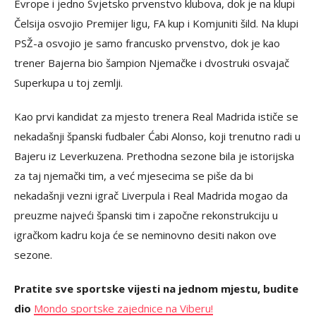
Evrope i jedno Svjetsko prvenstvo klubova, dok je na klupi
Čelsija osvojio Premijer ligu, FA kup i Komjuniti šild. Na klupi
PSŽ-a osvojio je samo francusko prvenstvo, dok je kao
trener Bajerna bio šampion Njemačke i dvostruki osvajač
Superkupa u toj zemlji.
Kao prvi kandidat za mjesto trenera Real Madrida ističe se
nekadašnji španski fudbaler Ćabi Alonso, koji trenutno radi u
Bajeru iz Leverkuzena. Prethodna sezone bila je istorijska
za taj njemački tim, a već mjesecima se piše da bi
nekadašnji vezni igrač Liverpula i Real Madrida mogao da
preuzme najveći španski tim i započne rekonstrukciju u
igračkom kadru koja će se neminovno desiti nakon ove
sezone.
Pratite sve sportske vijesti na jednom mjestu, budite
dio
Mondo sportske zajednice na Viberu!