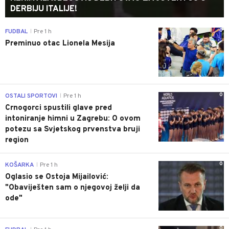
DERBIJU ITALIJE!
0
FUDBAL
Pre 1 h
|
Preminuo otac Lionela Mesija
0
OSTALI SPORTOVI
Pre 1 h
|
Crnogorci spustili glave pred
intoniranje himni u Zagrebu: O ovom
potezu sa Svjetskog prvenstva bruji
region
0
KOŠARKA
Pre 1 h
|
Oglasio se Ostoja Mijailović:
"Obaviješten sam o njegovoj želji da
ode"
0