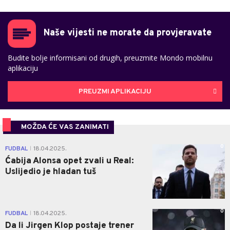
Naše vijesti ne morate da provjeravate
Budite bolje informisani od drugih, preuzmite Mondo mobilnu
aplikaciju
PREUZMI APLIKACIJU
MOŽDA ĆE VAS ZANIMATI
0
FUDBAL
18.04.2025.
|
Ćabija Alonsa opet zvali u Real:
Uslijedio je hladan tuš
0
FUDBAL
18.04.2025.
|
Da li Jirgen Klop postaje trener