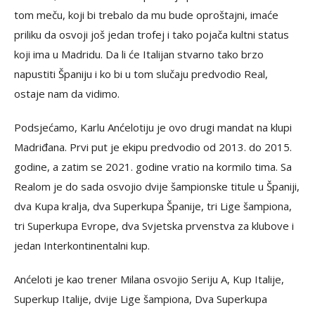
tom meču, koji bi trebalo da mu bude oproštajni, imaće
priliku da osvoji još jedan trofej i tako pojača kultni status
koji ima u Madridu. Da li će Italijan stvarno tako brzo
napustiti Španiju i ko bi u tom slučaju predvodio Real,
ostaje nam da vidimo.
Podsjećamo, Karlu Anćelotiju je ovo drugi mandat na klupi
Madriđana. Prvi put je ekipu predvodio od 2013. do 2015.
godine, a zatim se 2021. godine vratio na kormilo tima. Sa
Realom je do sada osvojio dvije šampionske titule u Španiji,
dva Kupa kralja, dva Superkupa Španije, tri Lige šampiona,
tri Superkupa Evrope, dva Svjetska prvenstva za klubove i
jedan Interkontinentalni kup.
Anćeloti je kao trener Milana osvojio Seriju A, Kup Italije,
Superkup Italije, dvije Lige šampiona, Dva Superkupa