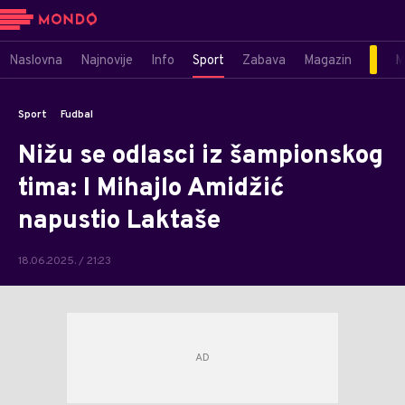
Naslovna
Najnovije
Info
Sport
Zabava
Magazin
M
Sport
Fudbal
Nižu se odlasci iz šampionskog
tima: I Mihajlo Amidžić
napustio Laktaše
18.06.2025. / 21:23