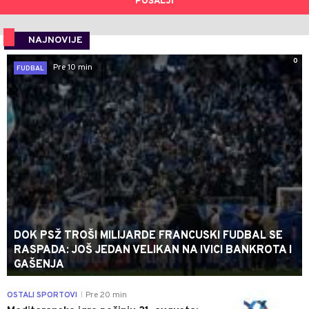
POŠALJI
NAJNOVIJE
0
Pre 10 min
FUDBAL
DOK PSŽ TROŠI MILIJARDE FRANCUSKI FUDBAL SE
RASPADA: JOŠ JEDAN VELIKAN NA IVICI BANKROTA I
GAŠENJA
0
OSTALI SPORTOVI
Pre 20 min
|