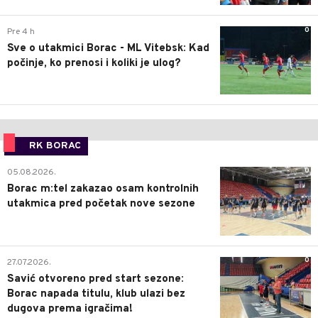
0
Pre 4 h
Sve o utakmici Borac - ML Vitebsk: Kad
počinje, ko prenosi i koliki je ulog?
RK BORAC
0
05.08.2026.
Borac m:tel zakazao osam kontrolnih
utakmica pred početak nove sezone
0
27.07.2026.
Savić otvoreno pred start sezone:
Borac napada titulu, klub ulazi bez
dugova prema igračima!