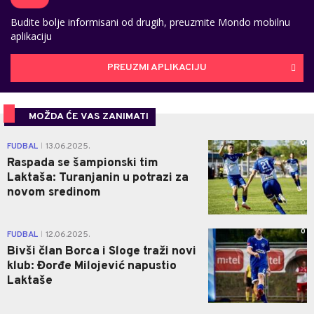
Budite bolje informisani od drugih, preuzmite Mondo mobilnu
aplikaciju
PREUZMI APLIKACIJU
MOŽDA ĆE VAS ZANIMATI
0
FUDBAL
13.06.2025.
|
Raspada se šampionski tim
Laktaša: Turanjanin u potrazi za
novom sredinom
0
FUDBAL
12.06.2025.
|
Bivši član Borca i Sloge traži novi
klub: Đorđe Milojević napustio
Laktaše