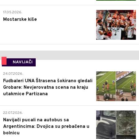
0
17.05.2026.
Mostarske kiše
NAVIJAČI
0
24.07.2026.
Fudbaleri UNA Štrasena šokirano gledali
Grobare: Nevjerovatna scena na kraju
utakmice Partizana
0
22.07.2026.
Navijači pucali na autobus sa
Argentincima: Dvojica su prebačena u
bolnicu