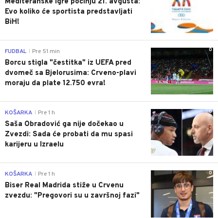
Mediteranske igre počinju 21. avgusta:
Evo koliko će sportista predstavljati
BiH!
0
FUDBAL
Pre 51 min
|
Borcu stigla "čestitka" iz UEFA pred
dvomeč sa Bjelorusima: Crveno-plavi
moraju da plate 12.750 evra!
0
KOŠARKA
Pre 1 h
|
Saša Obradović ga nije dočekao u
Zvezdi: Sada će probati da mu spasi
karijeru u Izraelu
0
KOŠARKA
Pre 1 h
|
Biser Real Madrida stiže u Crvenu
zvezdu: "Pregovori su u završnoj fazi"