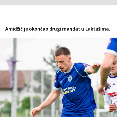
Dragan
AUTOR
0
Šutvić
Amidžić je okončao drugi mandat u Laktašima.