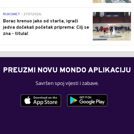
0
RUKOMET
27.07.2026.
|
Borac krenuo jako od starta, igrači
jedva dočekali početak priprema: Cilj se
zna - titula!
PREUZMI NOVU MONDO APLIKACIJU
Savršen spoj vijesti i zabave.