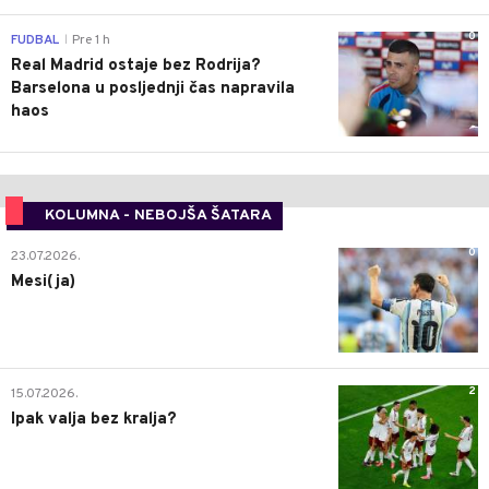
0
FUDBAL
Pre 1 h
|
Real Madrid ostaje bez Rodrija?
Barselona u posljednji čas napravila
haos
KOLUMNA - NEBOJŠA ŠATARA
0
23.07.2026.
Mesi(ja)
2
15.07.2026.
Ipak valja bez kralja?