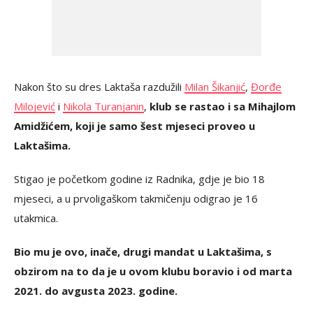
Nakon što su dres Laktaša razdužili
Milan Šikanjić
,
Đorđe
Milojević
i
Nikola Turanjanin
,
klub se rastao i sa Mihajlom
Amidžićem, koji je samo šest mjeseci proveo u
Laktašima.
Stigao je početkom godine iz Radnika, gdje je bio 18
mjeseci, a u prvoligaškom takmičenju odigrao je 16
utakmica.
Bio mu je ovo, inače, drugi mandat u Laktašima, s
obzirom na to da je u ovom klubu boravio i od marta
2021. do avgusta 2023. godine.