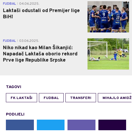
1
FUDBAL
04.06.2025.
|
Laktaši odustali od Premijer lige
BiH!
0
FUDBAL
03.06.2025.
|
Niko nikad kao Milan Šikanjić:
Napadač Laktaša oborio rekord
Prve lige Republike Srpske
TAGOVI
FK LAKTAŠI
FUDBAL
TRANSFERI
MIHAJLO AMIDŽ
PODIJELI