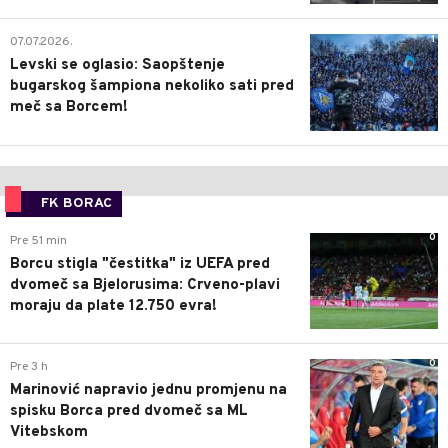
1
07.07.2026.
Levski se oglasio: Saopštenje
bugarskog šampiona nekoliko sati pred
meč sa Borcem!
FK BORAC
0
Pre 51 min
Borcu stigla "čestitka" iz UEFA pred
dvomeč sa Bjelorusima: Crveno-plavi
moraju da plate 12.750 evra!
0
Pre 3 h
Marinović napravio jednu promjenu na
spisku Borca pred dvomeč sa ML
Vitebskom