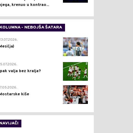
njega, krenuo u kontrao...
KOLUMNA - NEBOJŠA ŠATARA
0
23.07.2026.
Mesi(ja)
2
15.07.2026.
Ipak valja bez kralja?
0
17.05.2026.
Mostarske kiše
NAVIJAČI