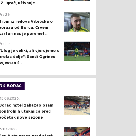
12. igrač, uživanje...
0
Pre 2 h
Srbin iz redova Vitebska o
porazu od Borca: Crveni
karton nas je poremet...
0
Pre 11 h
"Ulog je veliki, ali vjerujemo u
prolaz dalje": Sandi Ogrinec
svjestan š...
RK BORAC
0
05.08.2026.
Borac m:tel zakazao osam
kontrolnih utakmica pred
početak nove sezone
0
27.07.2026.