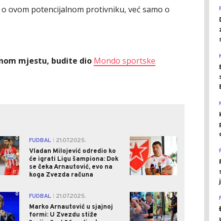
a o ovom potencijalnom protivniku, već samo o
ednom mjestu, budite dio
Mondo sportske
0
0
FUDBAL
21.07.2025.
|
Vladan Milojević odredio ko
će igrati Ligu šampiona: Dok
se čeka Arnautović, evo na
koga Zvezda računa
0
1
FUDBAL
21.07.2025.
|
Marko Arnautović u sjajnoj
formi: U Zvezdu stiže