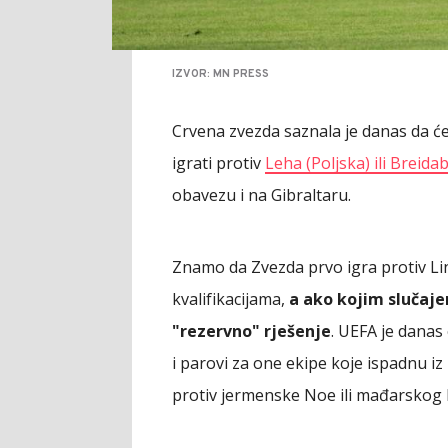
IZVOR: MN PRESS
Crvena zvezda saznala je danas da će
igrati protiv
Leha (Poljska) ili Breidab
obavezu i na Gibraltaru.
Znamo da Zvezda prvo igra protiv Link
kvalifikacijama,
a ako kojim slučajem
"rezervno" rješenje
. UEFA je danas
i parovi za one ekipe koje ispadnu iz
protiv jermenske Noe ili mađarskog 