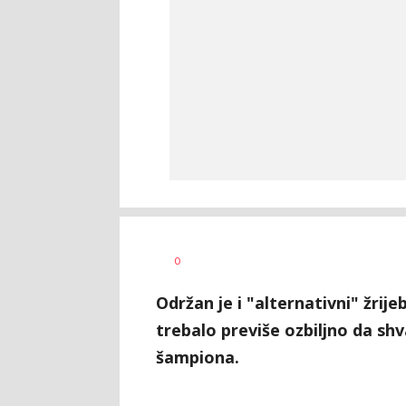
Dragan
AUTOR
0
Šutvić
Održan je i "alternativni" žrij
trebalo previše ozbiljno da sh
šampiona.