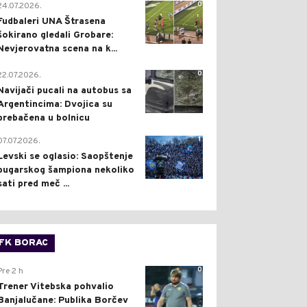
0
24.07.2026.
Fudbaleri UNA Štrasena
šokirano gledali Grobare:
Nevjerovatna scena na k...
0
22.07.2026.
Navijači pucali na autobus sa
Argentincima: Dvojica su
prebačena u bolnicu
1
07.07.2026.
Levski se oglasio: Saopštenje
bugarskog šampiona nekoliko
sati pred meč ...
FK BORAC
0
Pre 2 h
Trener Vitebska pohvalio
Banjalučane: Publika Borčev