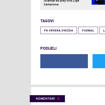
Islanda do plej-ofa Lige
šampiona
TAGOVI
FK CRVENA ZVEZDA
FUDBAL
L
PODIJELI
KOMENTARI
0