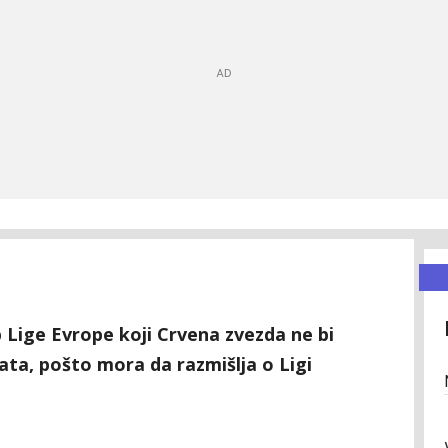
eb Lige Evrope koji Crvena zvezda ne bi
vata, pošto mora da razmišlja o Ligi