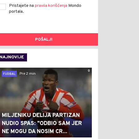
Pristajete na
pravila korišćenja
Mondo
portala.
POŠALJI
NAJNOVIJE
0
Pre 2 min
FUDBAL
MILJENIKU DELIJA PARTIZAN
NUDIO SPAS: "ODBIO SAM JER
NE MOGU DA NOSIM CR...