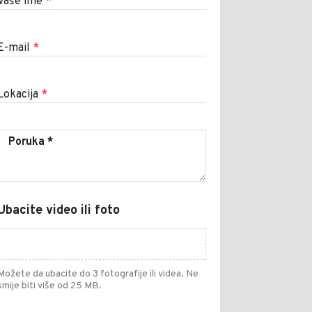
Vaše ime
*
E-mail
*
Lokacija
*
Ubacite video ili foto
Možete da ubacite do 3 fotografije ili videa. Ne
smije biti više od 25 MB.