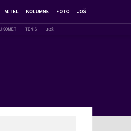
M:TEL
KOLUMNE
FOTO
JOŠ
UKOMET
TENIS
JOŠ