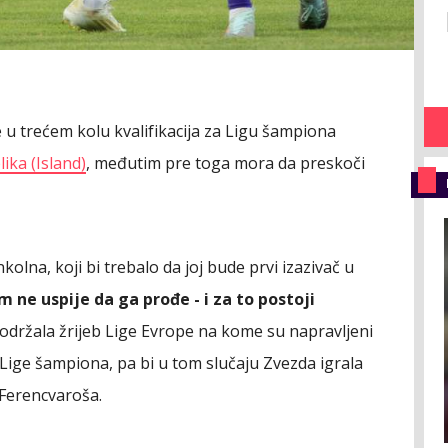
 u trećem kolu kvalifikacija za Ligu šampiona
lika (Island)
, međutim pre toga mora da preskoči
olna, koji bi trebalo da joj bude prvi izazivač u
 ne uspije da ga prođe - i za to postoji
 održala žrijeb Lige Evrope na kome su napravljeni
 Lige šampiona, pa bi u tom slučaju Zvezda igrala
Ferencvaroša.