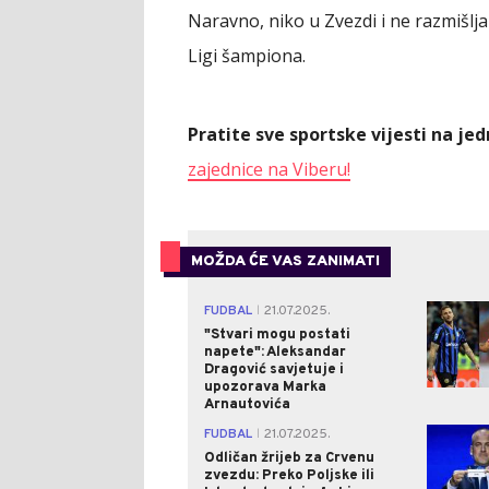
Naravno, niko u Zvezdi i ne razmišlj
Ligi šampiona.
Pratite sve sportske vijesti na j
zajednice na Viberu!
MOŽDA ĆE VAS ZANIMATI
FUDBAL
21.07.2025.
|
"Stvari mogu postati
napete": Aleksandar
Dragović savjetuje i
upozorava Marka
Arnautovića
FUDBAL
21.07.2025.
|
Odličan žrijeb za Crvenu
zvezdu: Preko Poljske ili