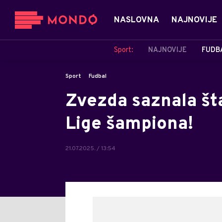
NASLOVNA
NAJNOVIJE
Sport:
NAJNOVIJE
FUDB
Sport
Fudbal
Zvezda saznala šta
Lige šampiona!
21.07.2025. / 13:54