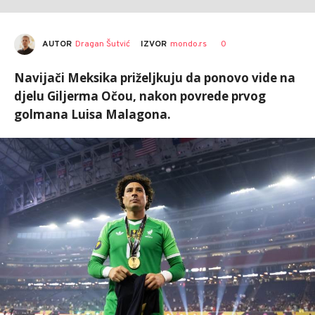
AUTOR
Dragan Šutvić
0
IZVOR
mondo.rs
Navijači Meksika priželjkuju da ponovo vide na
djelu Giljerma Očou, nakon povrede prvog
golmana Luisa Malagona.