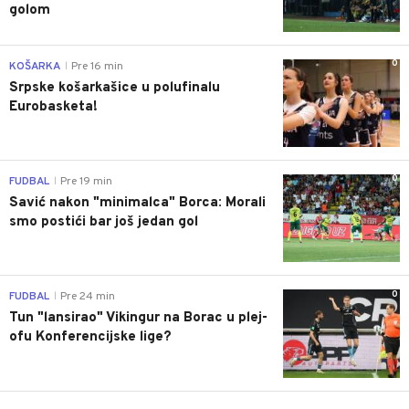
golom
0
KOŠARKA
Pre 16 min
|
Srpske košarkašice u polufinalu
Eurobasketa!
0
FUDBAL
Pre 19 min
|
Savić nakon "minimalca" Borca: Morali
smo postići bar još jedan gol
0
FUDBAL
Pre 24 min
|
Tun "lansirao" Vikingur na Borac u plej-
ofu Konferencijske lige?