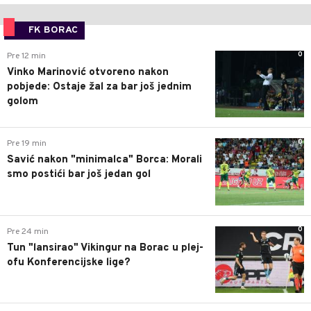
FK BORAC
0
Pre 12 min
Vinko Marinović otvoreno nakon
pobjede: Ostaje žal za bar još jednim
golom
0
Pre 19 min
Savić nakon "minimalca" Borca: Morali
smo postići bar još jedan gol
0
Pre 24 min
Tun "lansirao" Vikingur na Borac u plej-
ofu Konferencijske lige?