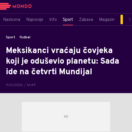
Naslovna
Najnovije
Info
Sport
Zabava
Magazin
M
Sport
Fudbal
Meksikanci vraćaju čovjeka
koji je oduševio planetu: Sada
ide na četvrti Mundijal
11.03.2026. / 16:49