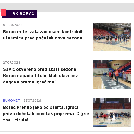
RK BORAC
0
05.08.2026.
Borac m:tel zakazao osam kontrolnih
utakmica pred početak nove sezone
0
27.07.2026.
Savić otvoreno pred start sezone:
Borac napada titulu, klub ulazi bez
dugova prema igračima!
0
RUKOMET
27.07.2026.
|
Borac krenuo jako od starta, igrači
jedva dočekali početak priprema: Cilj se
zna - titula!