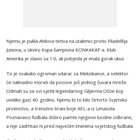
Njemu je pukla Ahilova tetiva na utakmici protiv Filadelfija
Juniona, u okviru Kupa šampiona KONKAKAF-a. Klub
Amerika je slavio sa 1:0, ali pobjeda je imala gorak ukus.
To je svakako ogroman udarac za Meksikance, a selektor
će naknadno morati da pozove još jednog čuvara mreže.
Odmah su se svi sjetili legendarnog Giljerma Očoe koji
uveliko gazi 40. godinu. Njemu bi to bilo četvrto Svjetsko
prvenstvo, a trenutno brani boje AEL-a iz Limasola.
Poznavaoci fudbala dobro pamte njegove lucidne odbrane,
a nije zadrhtao ni pred najvećim imenima svjetskog fudbala.