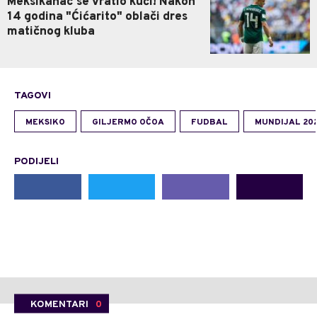
Meksikanac se vratio kući! Nakon
14 godina "Ćićarito" oblači dres
matičnog kluba
TAGOVI
MEKSIKO
GILJERMO OČOA
FUDBAL
MUNDIJAL 20
PODIJELI
KOMENTARI
0