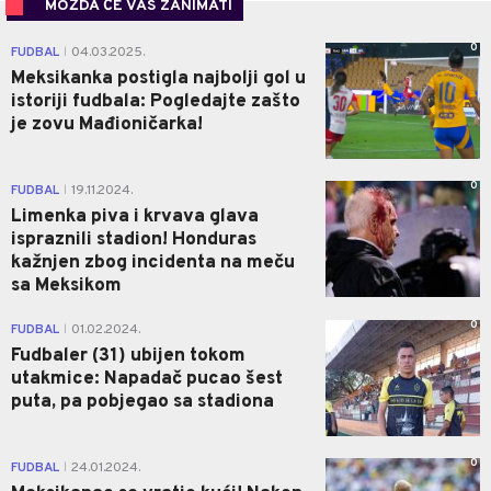
MOŽDA ĆE VAS ZANIMATI
0
FUDBAL
04.03.2025.
|
Meksikanka postigla najbolji gol u
istoriji fudbala: Pogledajte zašto
je zovu Mađioničarka!
0
FUDBAL
19.11.2024.
|
Limenka piva i krvava glava
ispraznili stadion! Honduras
kažnjen zbog incidenta na meču
sa Meksikom
0
FUDBAL
01.02.2024.
|
Fudbaler (31) ubijen tokom
utakmice: Napadač pucao šest
puta, pa pobjegao sa stadiona
0
FUDBAL
24.01.2024.
|