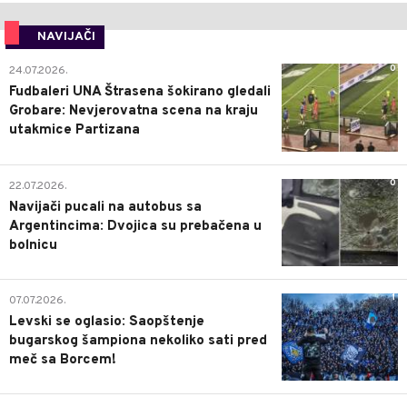
NAVIJAČI
0
24.07.2026.
Fudbaleri UNA Štrasena šokirano gledali
Grobare: Nevjerovatna scena na kraju
utakmice Partizana
0
22.07.2026.
Navijači pucali na autobus sa
Argentincima: Dvojica su prebačena u
bolnicu
1
07.07.2026.
Levski se oglasio: Saopštenje
bugarskog šampiona nekoliko sati pred
meč sa Borcem!