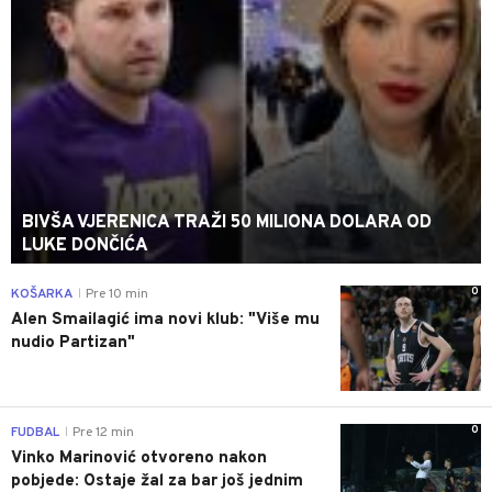
BIVŠA VJERENICA TRAŽI 50 MILIONA DOLARA OD
LUKE DONČIĆA
0
KOŠARKA
Pre 10 min
|
Alen Smailagić ima novi klub: "Više mu
nudio Partizan"
0
FUDBAL
Pre 12 min
|
Vinko Marinović otvoreno nakon
pobjede: Ostaje žal za bar još jednim