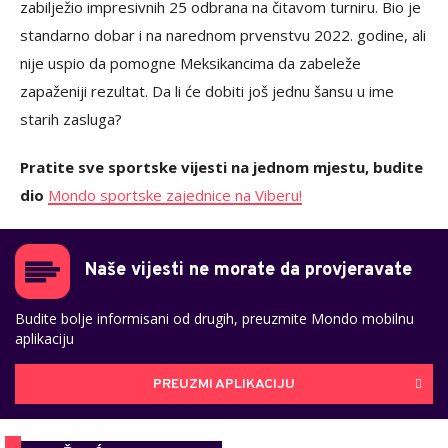
zabilježio impresivnih 25 odbrana na čitavom turniru. Bio je
standarno dobar i na narednom prvenstvu 2022. godine, ali
nije uspio da pomogne Meksikancima da zabeleže
zapaženiji rezultat. Da li će dobiti još jednu šansu u ime
starih zasluga?
Pratite sve sportske vijesti na jednom mjestu, budite
dio
Mondo sportske zajednice na Viberu!
Naše vijesti ne morate da provjeravate
Budite bolje informisani od drugih, preuzmite Mondo mobilnu
aplikaciju
PREUZMI APLIKACIJU