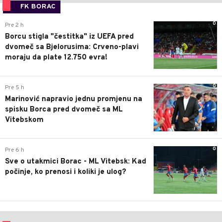
FK BORAC
0
Pre 2 h
Borcu stigla "čestitka" iz UEFA pred
dvomeč sa Bjelorusima: Crveno-plavi
moraju da plate 12.750 evra!
0
Pre 5 h
Marinović napravio jednu promjenu na
spisku Borca pred dvomeč sa ML
Vitebskom
0
Pre 6 h
Sve o utakmici Borac - ML Vitebsk: Kad
počinje, ko prenosi i koliki je ulog?