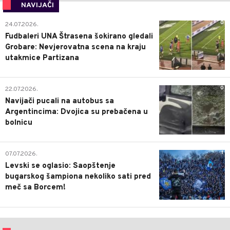
NAVIJAČI
0
24.07.2026.
Fudbaleri UNA Štrasena šokirano gledali
Grobare: Nevjerovatna scena na kraju
utakmice Partizana
0
22.07.2026.
Navijači pucali na autobus sa
Argentincima: Dvojica su prebačena u
bolnicu
1
07.07.2026.
Levski se oglasio: Saopštenje
bugarskog šampiona nekoliko sati pred
meč sa Borcem!