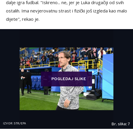
dalje igra fudbal. "Iskreno... ne, jer je Luka drugačiji od svih
ostalih. Ima nevjerovatnu strast i fizički još izgleda kao malo
dijete", rekao je.
POGLEDAJ SLIKE
IZVOR: STR/EPA
Br. slika: 7