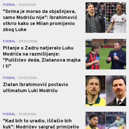
0
FUDBAL
12.03.2026.
|
"Svima je morao da objašnjava,
samo Modriću nije": Ibrahimović
otkrio kako se Milan promijenio
zbog Luke
0
FUDBAL
09.03.2026.
|
Pitanje o Zadru natjeralo Luku
Modrića na razmišljanje:
"Pulišićev deda, Zlatanova majka
i ti"
0
FUDBAL
23.02.2026.
|
Zlatan Ibrahimović postavio
ultimatum Luki Modriću
0
FUDBAL
10.02.2026.
|
"Kad bih to uradio, iščašio bih
kuk": Modrićev saigrač primijetio