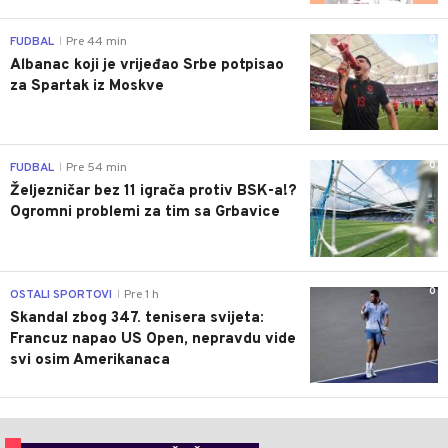
0
FUDBAL
Pre 44 min
|
Albanac koji je vrijeđao Srbe potpisao
za Spartak iz Moskve
0
FUDBAL
Pre 54 min
|
Željezničar bez 11 igrača protiv BSK-a!?
Ogromni problemi za tim sa Grbavice
0
OSTALI SPORTOVI
Pre 1 h
|
Skandal zbog 347. tenisera svijeta:
Francuz napao US Open, nepravdu vide
svi osim Amerikanaca