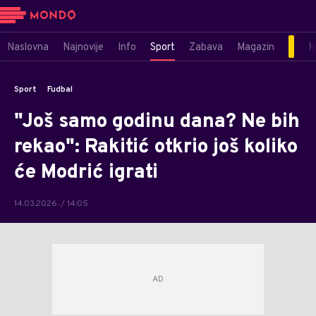
Naslovna
Najnovije
Info
Sport
Zabava
Magazin
M
Sport
Fudbal
"Još samo godinu dana? Ne bih
rekao": Rakitić otkrio još koliko
će Modrić igrati
14.03.2026. / 14:05