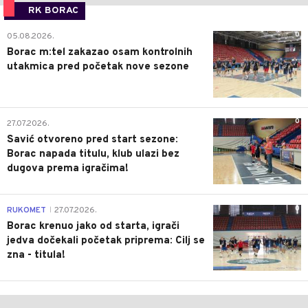
RK BORAC
0
05.08.2026.
Borac m:tel zakazao osam kontrolnih
utakmica pred početak nove sezone
0
27.07.2026.
Savić otvoreno pred start sezone:
Borac napada titulu, klub ulazi bez
dugova prema igračima!
0
RUKOMET
27.07.2026.
|
Borac krenuo jako od starta, igrači
jedva dočekali početak priprema: Cilj se
zna - titula!