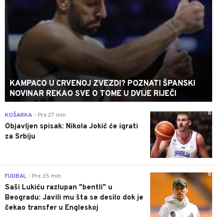
KAMPACO U CRVENOJ ZVEZDI? POZNATI ŠPANSKI
NOVINAR REKAO SVE O TOME U DVIJE RIJEČI
0
KOŠARKA
Pre 27 min
|
Objavljen spisak: Nikola Jokić će igrati
za Srbiju
0
FUDBAL
Pre 35 min
|
Saši Lukiću razlupan "bentli" u
Beogradu: Javili mu šta se desilo dok je
čekao transfer u Engleskoj