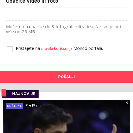
Ubacite video ili foto
Možete da ubacite do 3 fotografije ili videa. Ne smije biti
više od 25 MB.
Pristajete na
Mondo portala.
pravila korišćenja
POŠALJI
NAJNOVIJE
0
Pre 19 min
KOŠARKA