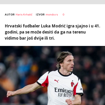
AUTOR
Haris Krhalić
0
IZVOR
mondo.rs
Hrvatski fudbaler Luka Modrić igra sjajno i u 41.
godini, pa se može desiti da ga na terenu
vidimo bar još dvije ili tri.