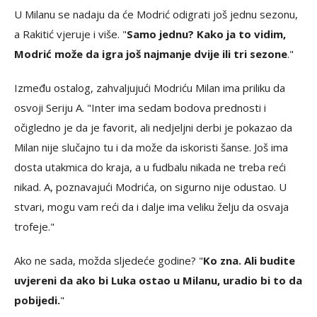
U Milanu se nadaju da će Modrić odigrati još jednu sezonu,
a Rakitić vjeruje i više. "
Samo jednu? Kako ja to vidim,
Modrić može da igra još najmanje dvije ili tri sezone
."
Između ostalog, zahvaljujući Modriću Milan ima priliku da
osvoji Seriju A. "Inter ima sedam bodova prednosti i
očigledno je da je favorit, ali nedjeljni derbi je pokazao da
Milan nije slučajno tu i da može da iskoristi šanse. Još ima
dosta utakmica do kraja, a u fudbalu nikada ne treba reći
nikad. A, poznavajući Modrića, on sigurno nije odustao. U
stvari, mogu vam reći da i dalje ima veliku želju da osvaja
trofeje."
Ako ne sada, možda sljedeće godine? "
Ko zna. Ali budite
uvjereni da ako bi Luka ostao u Milanu, uradio bi to da
pobijedi.
"