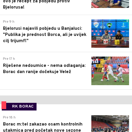
ovo je recept za pobjedu protiv
Bjelorusa!
0
Pre 9 h
Bjelorusi najavili pobjedu u Banjaluci:
"Publika je prednost Borca, ali je uvijek
cilj trijumf!"
0
Pre 17 h
Riješene nedoumice - nema odlaganja:
Borac dan ranije dočekuje Velež
RK BORAC
0
Pre 18 h
Borac m:tel zakazao osam kontrolnih
utakmica pred početak nove sezone