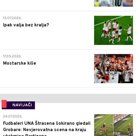
2
15.07.2026.
Ipak valja bez kralja?
0
17.05.2026.
Mostarske kiše
NAVIJAČI
0
24.07.2026.
Fudbaleri UNA Štrasena šokirano gledali
Grobare: Nevjerovatna scena na kraju