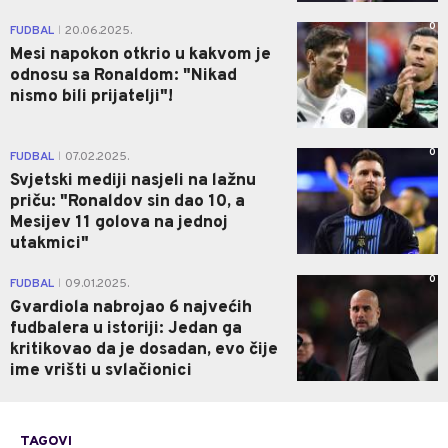
0
FUDBAL
20.06.2025.
|
Mesi napokon otkrio u kakvom je
odnosu sa Ronaldom: "Nikad
nismo bili prijatelji"!
0
FUDBAL
07.02.2025.
|
Svjetski mediji nasjeli na lažnu
priču: "Ronaldov sin dao 10, a
Mesijev 11 golova na jednoj
utakmici"
0
FUDBAL
09.01.2025.
|
Gvardiola nabrojao 6 najvećih
fudbalera u istoriji: Jedan ga
kritikovao da je dosadan, evo čije
ime vrišti u svlačionici
TAGOVI