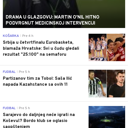
DRAMA U GLAZGOVU: MARTIN O'NIL HITNO
PODVRGNUT MEDICINSKOJ INTERVENCIJI
0
KOŠARKA
Pre 4 h
|
Srbija u četvrtfinalu Eurobasketa,
blamaža Hrvatske: Svi u čudu gledali
rezultat "25:100" na semaforu
0
FUDBAL
Pre 5 h
|
Partizanov tim za Tobol: Saša Ilić
napada Kazahstance sa ovih 11
0
FUDBAL
Pre 5 h
|
Sarajevo do daljnjeg neće igrati na
Koševu!? Bordo klub se oglasio
saopštenjem