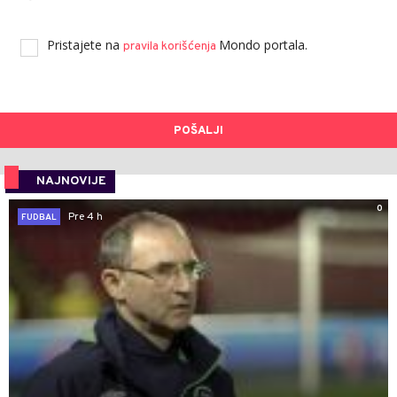
Pristajete na
Mondo portala.
pravila korišćenja
POŠALJI
NAJNOVIJE
0
Pre 4 h
FUDBAL