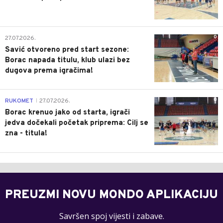
0
27.07.2026.
Savić otvoreno pred start sezone:
Borac napada titulu, klub ulazi bez
dugova prema igračima!
0
RUKOMET
27.07.2026.
|
Borac krenuo jako od starta, igrači
jedva dočekali početak priprema: Cilj se
zna - titula!
PREUZMI NOVU MONDO APLIKACIJU
Savršen spoj vijesti i zabave.