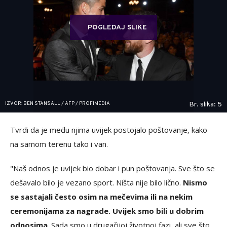
POGLEDAJ SLIKE
IZVOR: BEN STANSALL / AFP / PROFIMEDIA
Br. slika: 5
Tvrdi da je među njima uvijek postojalo poštovanje, kako
na samom terenu tako i van.
"Naš odnos je uvijek bio dobar i pun poštovanja. Sve što se
dešavalo bilo je vezano sport. Ništa nije bilo lično.
Nismo
se sastajali često osim na mečevima ili na nekim
ceremonijama za nagrade. Uvijek smo bili u dobrim
odnosima
. Sada smo u drugačijoj životnoj fazi, ali sve što