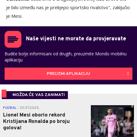
je bilo između nas je prelijepo sportsko rivalstvo", zaključio
je Mesi.
Naše vijesti ne morate da provjeravate
Budite bolje informisani od drugih, preuzmite Mondo mobilnu
aplikaciju
PREUZMI APLIKACIJU
MOŽDA ĆE VAS ZANIMATI
0
FUDBAL
20.07.2025.
|
Lionel Mesi oborio rekord
Kristijana Ronalda po broju
golova!