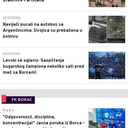
utakmice Partizana
0
22.07.2026.
Navijači pucali na autobus sa
Argentincima: Dvojica su prebačena u
bolnicu
1
07.07.2026.
Levski se oglasio: Saopštenje
bugarskog šampiona nekoliko sati pred
meč sa Borcem!
FK BORAC
0
Pre 8 h
"Odgovornost, disciplina,
koncentracija!" Jasna poruka iz Borca -