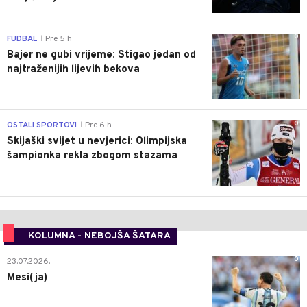
0
FUDBAL
Pre 5 h
|
Bajer ne gubi vrijeme: Stigao jedan od
najtraženijih lijevih bekova
0
OSTALI SPORTOVI
Pre 6 h
|
Skijaški svijet u nevjerici: Olimpijska
šampionka rekla zbogom stazama
KOLUMNA - NEBOJŠA ŠATARA
0
23.07.2026.
Mesi(ja)