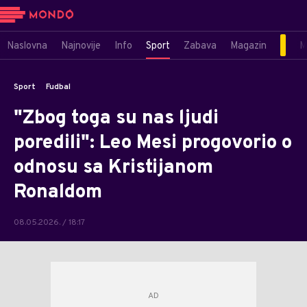
Naslovna
Najnovije
Info
Sport
Zabava
Magazin
M
Sport
Fudbal
"Zbog toga su nas ljudi
poredili": Leo Mesi progovorio o
odnosu sa Kristijanom
Ronaldom
08.05.2026. / 18:17