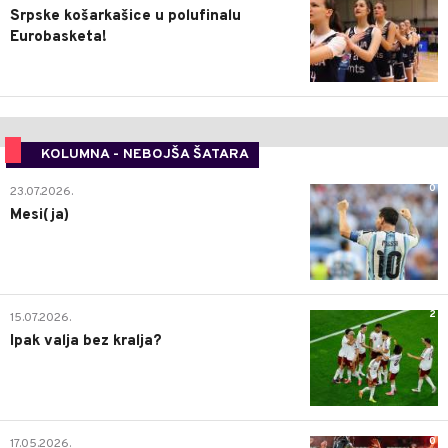
Srpske košarkašice u polufinalu
Eurobasketa!
KOLUMNA - NEBOJŠA ŠATARA
0
23.07.2026.
Mesi(ja)
2
15.07.2026.
Ipak valja bez kralja?
0
17.05.2026.