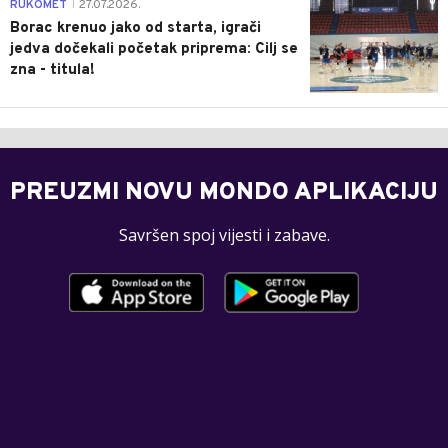
0
RUKOMET
27.07.2026.
|
Borac krenuo jako od starta, igrači
jedva dočekali početak priprema: Cilj se
zna - titula!
PREUZMI NOVU MONDO APLIKACIJU
Savršen spoj vijesti i zabave.