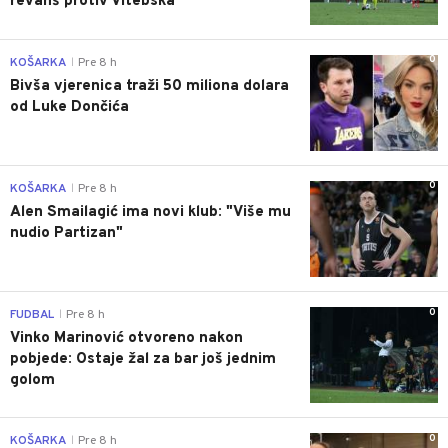
revanš protiv Vitebska
0
KOŠARKA
Pre 8 h
|
Bivša vjerenica traži 50 miliona dolara
od Luke Dončića
0
KOŠARKA
Pre 8 h
|
Alen Smailagić ima novi klub: "Više mu
nudio Partizan"
0
FUDBAL
Pre 8 h
|
Vinko Marinović otvoreno nakon
pobjede: Ostaje žal za bar još jednim
golom
0
KOŠARKA
Pre 8 h
|