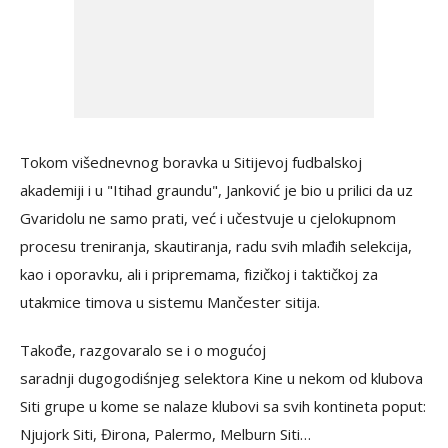
Tokom višednevnog boravka u Sitijevoj fudbalskoj
akademiji i u "Itihad graundu", Janković je bio u prilici da uz
Gvaridolu ne samo prati, već i učestvuje u cjelokupnom
procesu treniranja, skautiranja, radu svih mlađih selekcija,
kao i oporavku, ali i pripremama, fizičkoj i taktičkoj za
utakmice timova u sistemu Mančester sitija.
Takođe, razgovaralo se i o mogućoj
saradnji dugogodiśnjeg selektora Kine u nekom od klubova
Siti grupe u kome se nalaze klubovi sa svih kontineta poput:
Njujork Siti, Đirona, Palermo, Melburn Siti…