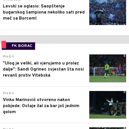
Levski se oglasio: Saopštenje
bugarskog šampiona nekoliko sati pred
meč sa Borcem!
FK BORAC
0
Pre 8 h
"Ulog je veliki, ali vjerujemo u prolaz
dalje": Sandi Ogrinec svjestan šta nosi
revanš protiv Vitebska
0
Pre 8 h
Vinko Marinović otvoreno nakon
pobjede: Ostaje žal za bar još jednim
golom
0