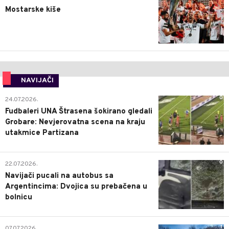
Mostarske kiše
NAVIJAČI
0
24.07.2026.
Fudbaleri UNA Štrasena šokirano gledali
Grobare: Nevjerovatna scena na kraju
utakmice Partizana
0
22.07.2026.
Navijači pucali na autobus sa
Argentincima: Dvojica su prebačena u
bolnicu
1
07.07.2026.