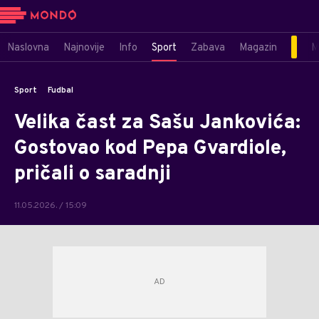
Naslovna
Najnovije
Info
Sport
Zabava
Magazin
M
Sport
Fudbal
Velika čast za Sašu Jankovića:
Gostovao kod Pepa Gvardiole,
pričali o saradnji
11.05.2026. / 15:09