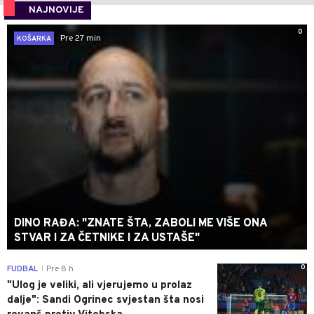
NAJNOVIJE
0
Pre 27 min
KOŠARKA
DINO RAĐA: "ZNATE ŠTA, ZABOLI ME VIŠE ONA
STVAR I ZA ČETNIKE I ZA USTAŠE"
0
FUDBAL
Pre 8 h
|
"Ulog je veliki, ali vjerujemo u prolaz
dalje": Sandi Ogrinec svjestan šta nosi