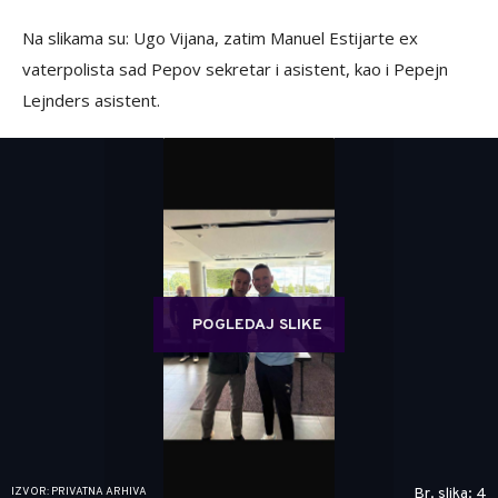
Na slikama su: Ugo Vijana, zatim Manuel Estijarte ex
vaterpolista sad Pepov sekretar i asistent, kao i Pepejn
Lejnders asistent.
POGLEDAJ SLIKE
IZVOR: PRIVATNA ARHIVA
Br. slika: 4