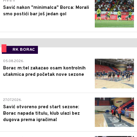
Pre 8 h
Savić nakon "minimalca" Borca: Morali
smo postići bar još jedan gol
RK BORAC
0
05.08.2026.
Borac m:tel zakazao osam kontrolnih
utakmica pred početak nove sezone
0
27.07.2026.
Savić otvoreno pred start sezone:
Borac napada titulu, klub ulazi bez
dugova prema igračima!