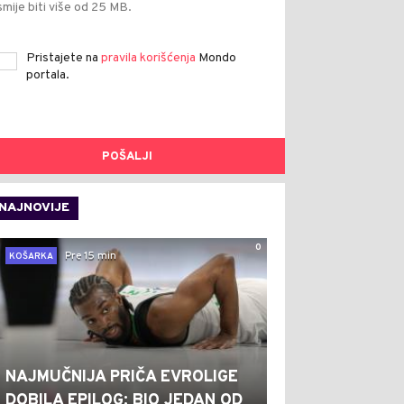
smije biti više od 25 MB.
Pristajete na
pravila korišćenja
Mondo
portala.
POŠALJI
NAJNOVIJE
0
Pre 15 min
KOŠARKA
NAJMUČNIJA PRIČA EVROLIGE
DOBILA EPILOG: BIO JEDAN OD