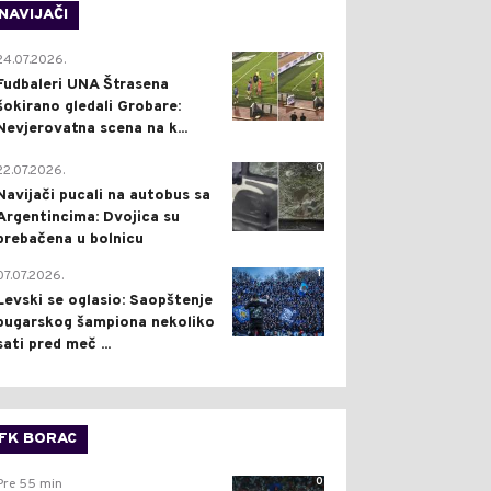
NAVIJAČI
0
24.07.2026.
Fudbaleri UNA Štrasena
šokirano gledali Grobare:
Nevjerovatna scena na k...
0
22.07.2026.
Navijači pucali na autobus sa
Argentincima: Dvojica su
prebačena u bolnicu
1
07.07.2026.
Levski se oglasio: Saopštenje
bugarskog šampiona nekoliko
sati pred meč ...
FK BORAC
0
Pre 55 min