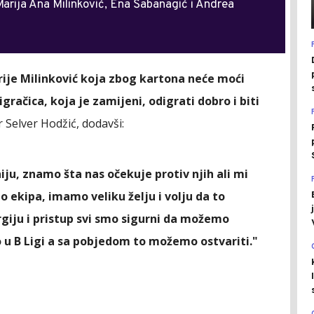
Marija Ana Milinković, Ena Šabanagić i Andrea
ije Milinković koja zbog kartona neće moći
gračica, koja je zamijeni, odigrati dobro i biti
r Selver Hodžić, dodavši:
iju, znamo šta nas očekuje protiv njih ali mi
 ekipa, imamo veliku želju i volju da to
giju i pristup svi smo sigurni da možemo
o u B Ligi a sa pobjedom to možemo ostvariti."