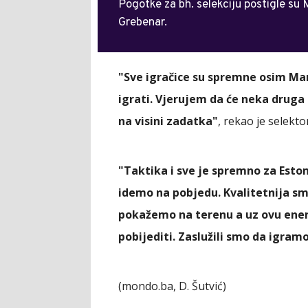
Pogotke za bh. selekciju postigle su 
Grebenar.
"Sve igračice su spremne osim Mar
igrati. Vjerujem da će neka druga i
na visini zadatka"
, rekao je selekto
"Taktika i sve je spremno za Eston
idemo na pobjedu. Kvalitetnija smo
pokažemo na terenu a uz ovu ener
pobijediti. Zaslužili smo da igram
(mondo.ba, D. Šutvić)