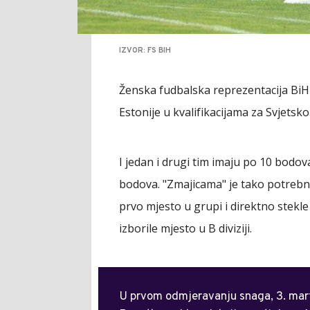
IZVOR: FS BIH
Ženska fudbalska reprezentacija BiH
Estonije u kvalifikacijama za Svjetsk
I jedan i drugi tim imaju po 10 bodova 
bodova. "Zmajicama" je tako potreb
prvo mjesto u grupi i direktno stekle
izborile mjesto u B diviziji.
U prvom odmjeravanju snaga, 3. marta