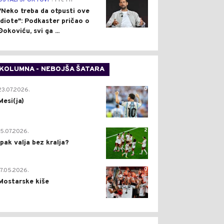
OSTALI SPORTOVI
Pre 1 h
"Neko treba da otpusti ove
idiote": Podkaster pričao o
Đokoviću, svi ga ...
KOLUMNA - NEBOJŠA ŠATARA
0
23.07.2026.
Mesi(ja)
2
15.07.2026.
Ipak valja bez kralja?
0
17.05.2026.
Mostarske kiše