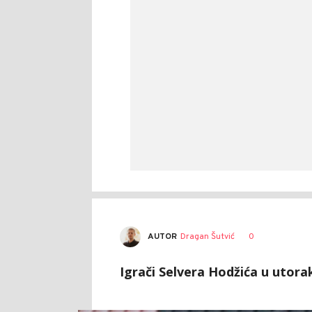
AUTOR
Dragan Šutvić
0
Igrači Selvera Hodžića u utorak