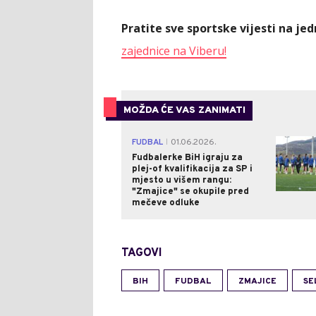
Pratite sve sportske vijesti na j
zajednice na Viberu!
MOŽDA ĆE VAS ZANIMATI
FUDBAL
01.06.2026.
|
Fudbalerke BiH igraju za
plej-of kvalifikacija za SP i
mjesto u višem rangu:
"Zmajice" se okupile pred
mečeve odluke
TAGOVI
BIH
FUDBAL
ZMAJICE
SE