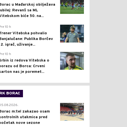
Borac u Mađarskoj obilježava
jubilej: Revanš sa ML
Vitebskom biće 50. na...
0
Pre 10 h
Trener Vitebska pohvalio
Banjalučane: Publika Borčev
12. igrač, uživanje...
0
Pre 10 h
Srbin iz redova Vitebska o
porazu od Borca: Crveni
karton nas je poremet...
RK BORAC
0
05.08.2026.
Borac m:tel zakazao osam
kontrolnih utakmica pred
početak nove sezone