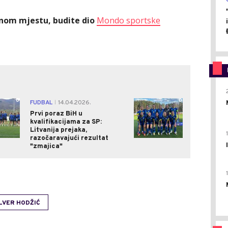
ednom mjestu, budite dio
Mondo sportske
0
0
FUDBAL
14.04.2026.
|
Prvi poraz BiH u
kvalifikacijama za SP:
Litvanija prejaka,
razočaravajući rezultat
"zmajica"
LVER HODŽIĆ