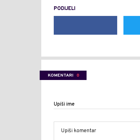
PODIJELI
KOMENTARI
0
Upiši ime