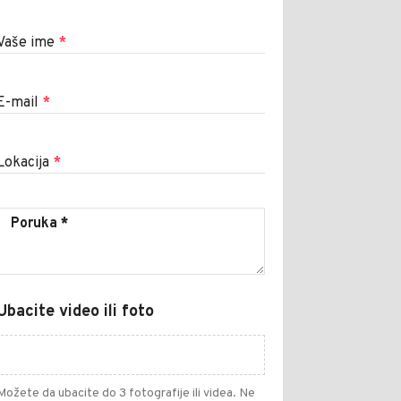
Vaše ime
*
E-mail
*
Lokacija
*
Ubacite video ili foto
Možete da ubacite do 3 fotografije ili videa. Ne