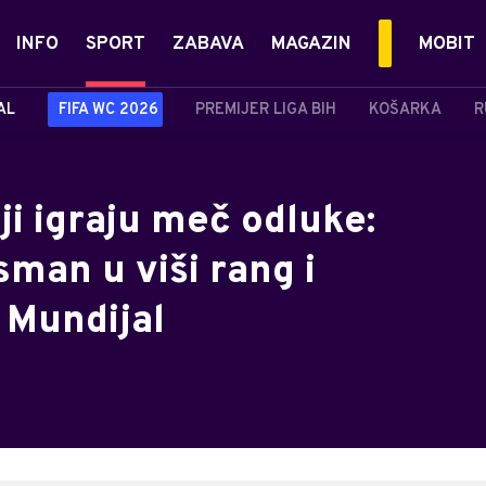
INFO
SPORT
ZABAVA
MAGAZIN
MOBIT
AL
FIFA WC 2026
PREMIJER LIGA BIH
KOŠARKA
R
ji igraju meč odluke:
sman u viši rang i
 Mundijal