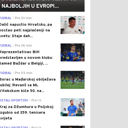
NAJBOLJIH U EVROPI...
0
FUDBAL
Pre 33 min
|
Dalić napustio Hrvatsku, pa
postao peti najplaćeniji na
svetu: Staje dah...
0
FUDBAL
Pre 36 min
|
Reprezentativac BiH
predstavljen u novom klubu:
Samed Baždar u Belgiji, ...
0
FUDBAL
Pre 55 min
|
Borac u Mađarskoj obilježava
jubilej: Revanš sa ML
Vitebskom biće 50. na...
0
OSTALI SPORTOVI
Pre 1 h
|
Kraj za Džumhura u Poljskoj:
Izgubio od 359. tenisera
svijeta
0
|