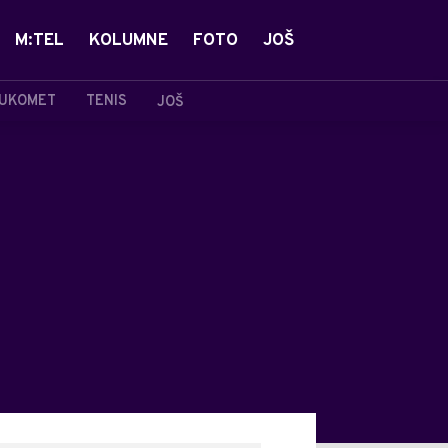
M:TEL
KOLUMNE
FOTO
JOŠ
UKOMET
TENIS
JOŠ