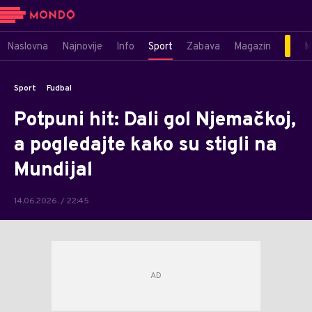
Naslovna
Najnovije
Info
Sport
Zabava
Magazin
M
Sport
Fudbal
Potpuni hit: Dali gol Njemačkoj,
a pogledajte kako su stigli na
Mundijal
14.06.2026. / 22:45