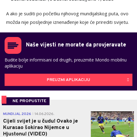
A ako je suditi po početku njihovog mundijalskog puta, ovo
možda nije posljednje iznenađenje koje će prirediti svijetu.
Naše vijesti ne morate da provjeravate
Budite bolje informisani od drugih, preuzmite Mondo mobilnu
aplikaciju
PREUZMI APLIKACIJU
NE PROPUSTITE
1
MUNDIJAL 2026
14.06.2026.
|
Cijeli svijet je u čudu! Ovako je
Kurasao šokirao Nijemce u
Hjustonu! (VIDEO)