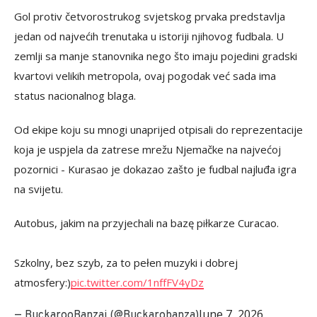
Gol protiv četvorostrukog svjetskog prvaka predstavlja
jedan od najvećih trenutaka u istoriji njihovog fudbala. U
zemlji sa manje stanovnika nego što imaju pojedini gradski
kvartovi velikih metropola, ovaj pogodak već sada ima
status nacionalnog blaga.
Od ekipe koju su mnogi unaprijed otpisali do reprezentacije
koja je uspjela da zatrese mrežu Njemačke na najvećoj
pozornici - Kurasao je dokazao zašto je fudbal najluđa igra
na svijetu.
Autobus, jakim na przyjechali na bazę piłkarze Curacao.
Szkolny, bez szyb, za to pełen muzyki i dobrej
atmosfery:)
pic.twitter.com/1nffFV4yDz
June 7, 2026
— BuckarooBanzai (@Buckarobanza)