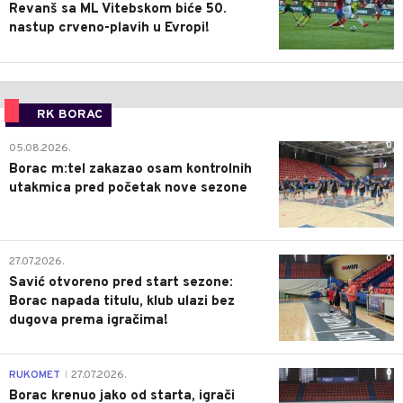
Revanš sa ML Vitebskom biće 50.
nastup crveno-plavih u Evropi!
RK BORAC
0
05.08.2026.
Borac m:tel zakazao osam kontrolnih
utakmica pred početak nove sezone
0
27.07.2026.
Savić otvoreno pred start sezone:
Borac napada titulu, klub ulazi bez
dugova prema igračima!
0
RUKOMET
27.07.2026.
|
Borac krenuo jako od starta, igrači