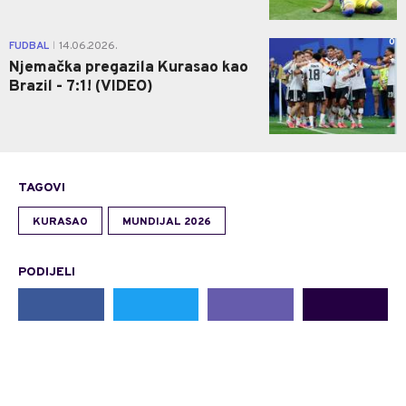
0
FUDBAL
14.06.2026.
|
Njemačka pregazila Kurasao kao
Brazil - 7:1! (VIDEO)
TAGOVI
KURASAO
MUNDIJAL 2026
PODIJELI