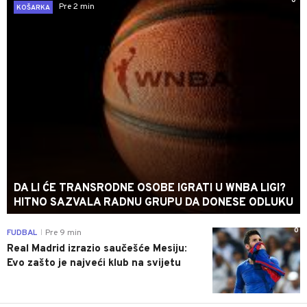
0
Pre 2 min
KOŠARKA
DA LI ĆE TRANSRODNE OSOBE IGRATI U WNBA LIGI?
HITNO SAZVALA RADNU GRUPU DA DONESE ODLUKU
0
FUDBAL
Pre 9 min
|
Real Madrid izrazio saučešće Mesiju:
Evo zašto je najveći klub na svijetu