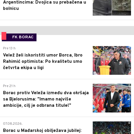
Argentincima: Dvojica su prebačena u
bolnicu
FK BORAC
0
Pre 13 h
Velež želi iskoristiti umor Borca, Ibro
Rahimić optimista: Po kvalitetu smo
četvrta ekipa u ligi
0
Pre 21 h
Borac protiv Veleža između dva okršaja
sa Bjelorusima: "Imamo najviše
ambicije, cilj je odbrana titule!"
0
07.08.2026.
Borac u Mađarskoj obilježava jubilej: