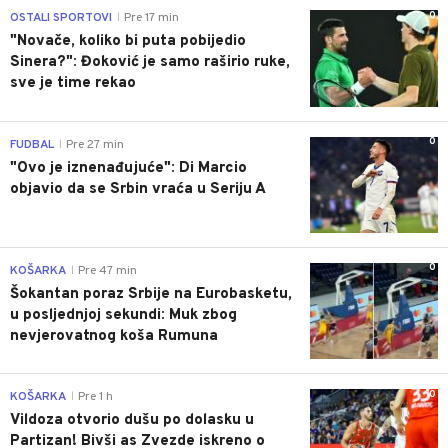
0
OSTALI SPORTOVI
Pre 17 min
|
"Novače, koliko bi puta pobijedio
Sinera?": Đoković je samo raširio ruke,
sve je time rekao
0
FUDBAL
Pre 27 min
|
"Ovo je iznenađujuće": Di Marcio
objavio da se Srbin vraća u Seriju A
0
KOŠARKA
Pre 47 min
|
Šokantan poraz Srbije na Eurobasketu,
u posljednjoj sekundi: Muk zbog
nevjerovatnog koša Rumuna
0
KOŠARKA
Pre 1 h
|
Vildoza otvorio dušu po dolasku u
Partizan! Bivši as Zvezde iskreno o