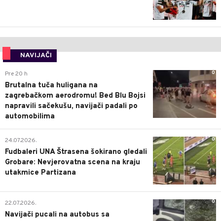
NAVIJAČI
0
Pre 20 h
Brutalna tuča huligana na
zagrebačkom aerodromu! Bed Blu Bojsi
napravili sačekušu, navijači padali po
automobilima
0
24.07.2026.
Fudbaleri UNA Štrasena šokirano gledali
Grobare: Nevjerovatna scena na kraju
utakmice Partizana
0
22.07.2026.
Navijači pucali na autobus sa