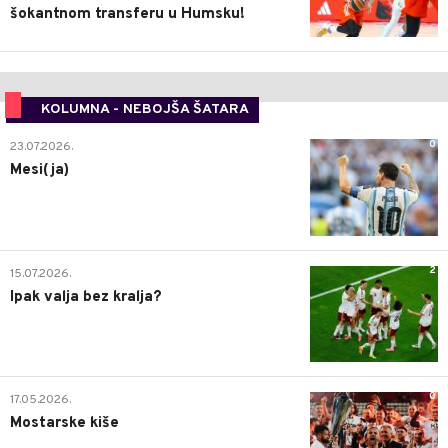
šokantnom transferu u Humsku!
KOLUMNA - NEBOJŠA ŠATARA
0
23.07.2026.
Mesi(ja)
2
15.07.2026.
Ipak valja bez kralja?
0
17.05.2026.
Mostarske kiše