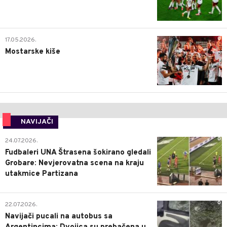
0
17.05.2026.
Mostarske kiše
NAVIJAČI
0
24.07.2026.
Fudbaleri UNA Štrasena šokirano gledali
Grobare: Nevjerovatna scena na kraju
utakmice Partizana
0
22.07.2026.
Navijači pucali na autobus sa