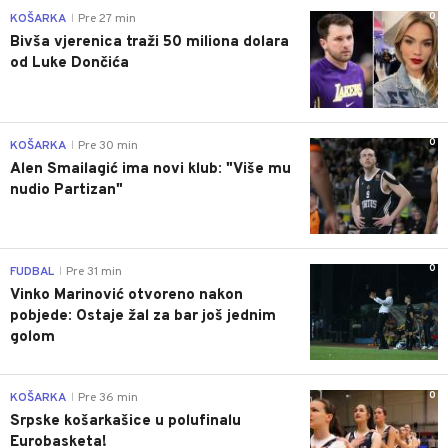
0
KOŠARKA
Pre 27 min
|
Bivša vjerenica traži 50 miliona dolara
od Luke Dončića
0
KOŠARKA
Pre 30 min
|
Alen Smailagić ima novi klub: "Više mu
nudio Partizan"
0
FUDBAL
Pre 31 min
|
Vinko Marinović otvoreno nakon
pobjede: Ostaje žal za bar još jednim
golom
0
KOŠARKA
Pre 36 min
|
Srpske košarkašice u polufinalu
Eurobasketa!