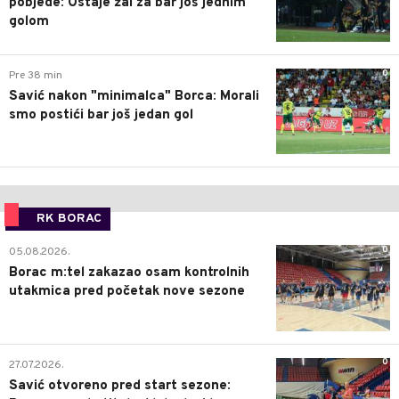
pobjede: Ostaje žal za bar još jednim
golom
0
Pre 38 min
Savić nakon "minimalca" Borca: Morali
smo postići bar još jedan gol
RK BORAC
0
05.08.2026.
Borac m:tel zakazao osam kontrolnih
utakmica pred početak nove sezone
0
27.07.2026.
Savić otvoreno pred start sezone: