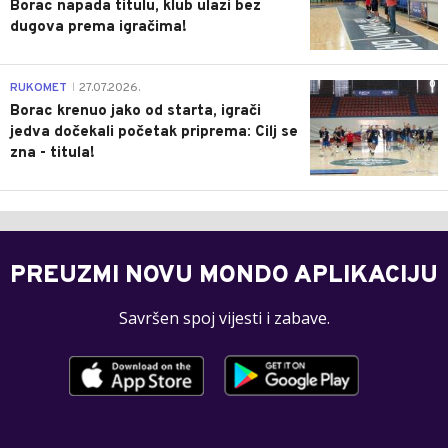
Borac napada titulu, klub ulazi bez
dugova prema igračima!
0
RUKOMET
27.07.2026.
|
Borac krenuo jako od starta, igrači
jedva dočekali početak priprema: Cilj se
zna - titula!
PREUZMI NOVU MONDO APLIKACIJU
Savršen spoj vijesti i zabave.