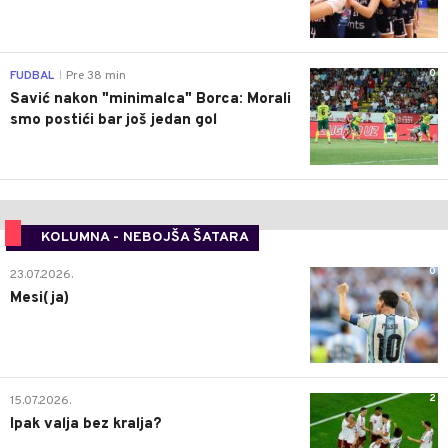
0
FUDBAL
Pre 38 min
|
Savić nakon "minimalca" Borca: Morali
smo postići bar još jedan gol
KOLUMNA - NEBOJŠA ŠATARA
0
23.07.2026.
Mesi(ja)
2
15.07.2026.
Ipak valja bez kralja?