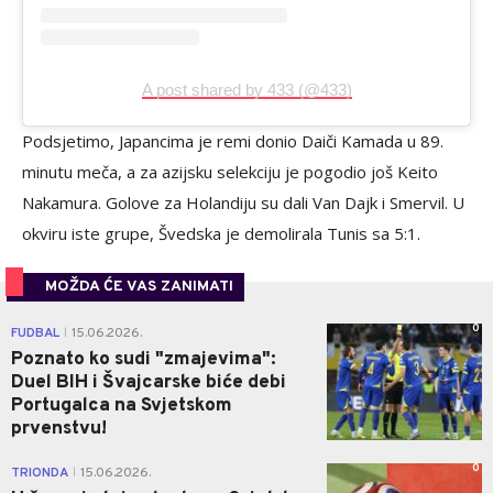
A post shared by 433 (@433)
Podsjetimo, Japancima je remi donio Daiči Kamada u 89.
minutu meča, a za azijsku selekciju je pogodio još Keito
Nakamura. Golove za Holandiju su dali Van Dajk i Smervil. U
okviru iste grupe, Švedska je demolirala Tunis sa 5:1.
MOŽDA ĆE VAS ZANIMATI
0
FUDBAL
15.06.2026.
|
Poznato ko sudi "zmajevima":
Duel BIH i Švajcarske biće debi
Portugalca na Svjetskom
prvenstvu!
0
TRIONDA
15.06.2026.
|