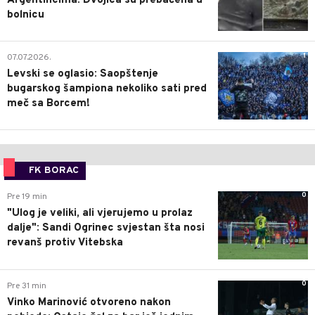
Argentincima: Dvojica su prebačena u
bolnicu
1
07.07.2026.
Levski se oglasio: Saopštenje
bugarskog šampiona nekoliko sati pred
meč sa Borcem!
FK BORAC
0
Pre 19 min
"Ulog je veliki, ali vjerujemo u prolaz
dalje": Sandi Ogrinec svjestan šta nosi
revanš protiv Vitebska
0
Pre 31 min
Vinko Marinović otvoreno nakon