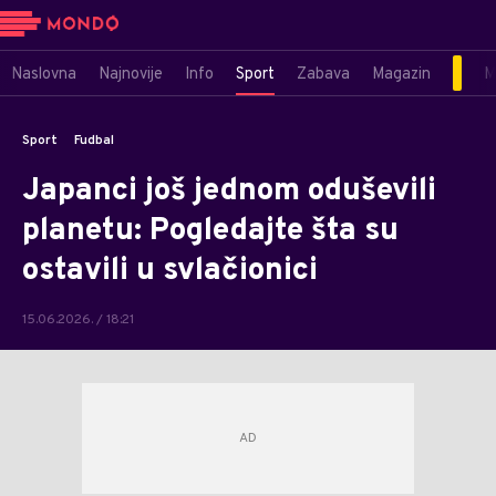
Naslovna
Najnovije
Info
Sport
Zabava
Magazin
M
Sport
Fudbal
Japanci još jednom oduševili
planetu: Pogledajte šta su
ostavili u svlačionici
15.06.2026. / 18:21