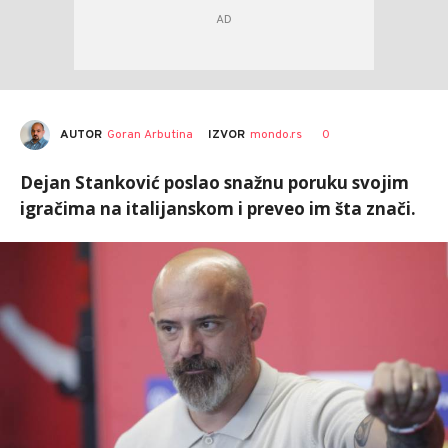
AUTOR
Goran Arbutina
0
IZVOR
mondo.rs
Dejan Stanković poslao snažnu poruku svojim
igračima na italijanskom i preveo im šta znači.