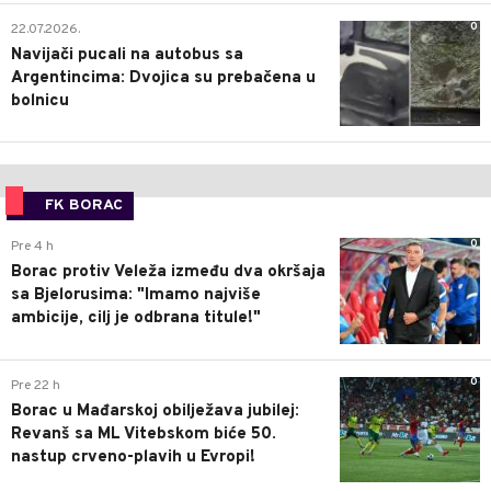
0
22.07.2026.
Navijači pucali na autobus sa
Argentincima: Dvojica su prebačena u
bolnicu
FK BORAC
0
Pre 4 h
Borac protiv Veleža između dva okršaja
sa Bjelorusima: "Imamo najviše
ambicije, cilj je odbrana titule!"
0
Pre 22 h
Borac u Mađarskoj obilježava jubilej:
Revanš sa ML Vitebskom biće 50.
nastup crveno-plavih u Evropi!