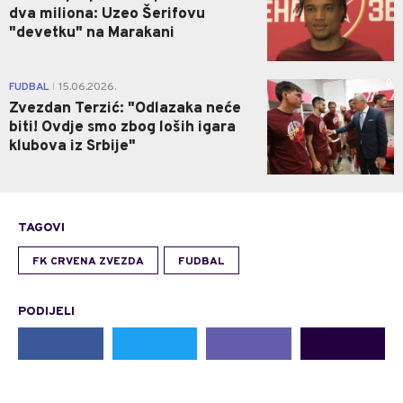
dva miliona: Uzeo Šerifovu
"devetku" na Marakani
0
FUDBAL
15.06.2026.
|
Zvezdan Terzić: "Odlazaka neće
biti! Ovdje smo zbog loših igara
klubova iz Srbije"
TAGOVI
FK CRVENA ZVEZDA
FUDBAL
PODIJELI