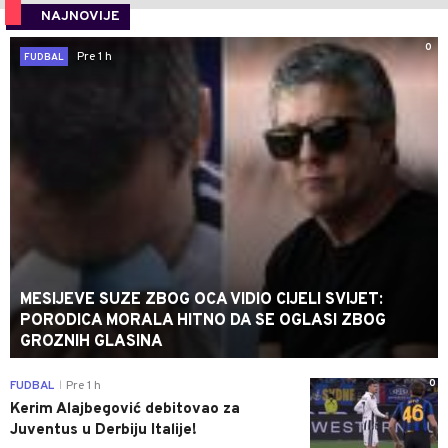
NAJNOVIJE
0
Pre 1 h
FUDBAL
MESIJEVE SUZE ZBOG OCA VIDIO CIJELI SVIJET:
PORODICA MORALA HITNO DA SE OGLASI ZBOG
GROZNIH GLASINA
0
FUDBAL
Pre 1 h
|
Kerim Alajbegović debitovao za
Juventus u Derbiju Italije!