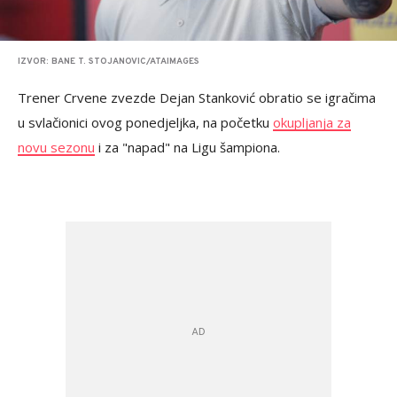
IZVOR: BANE T. STOJANOVIC/ATAIMAGES
Trener Crvene zvezde Dejan Stanković obratio se igračima
u svlačionici ovog ponedjeljka, na početku
okupljanja za
novu sezonu
i za "napad" na Ligu šampiona.