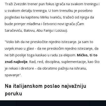
Traži Zvezdin trener pun fokus igrača na svakom treningu i
u svakom detalju treninga. U tom trenutku je posebno
pogledao ka kapitenu Mirku Ivaniću, tražeći od njega da
bude primjer mlađima i četvorici novi igrača (Čam
Saračeviću, Balovu, Abu Faniju i Loizuu).
"Volio bih da ne preskočite nijedno istezanje. Ja sam to
uvijek imao u glavi - da ne preskočim nijedno istezanje, da
ne bih poslije toga kaskao u radu za ekipom.
Mićko, ti to
znaš najbolje
. Rad, red, disciplina, suplementacije, kao što
je rekao i diretore - da obratimo pažnju na ishranu,
spavanje".
Na italijanskom poslao najvažniju
poruku