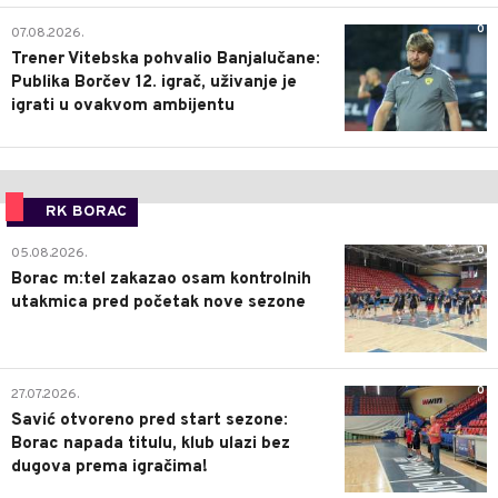
0
07.08.2026.
Trener Vitebska pohvalio Banjalučane:
Publika Borčev 12. igrač, uživanje je
igrati u ovakvom ambijentu
RK BORAC
0
05.08.2026.
Borac m:tel zakazao osam kontrolnih
utakmica pred početak nove sezone
0
27.07.2026.
Savić otvoreno pred start sezone:
Borac napada titulu, klub ulazi bez
dugova prema igračima!