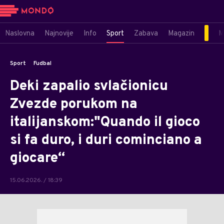
Naslovna
Najnovije
Info
Sport
Zabava
Magazin
M
Sport
Fudbal
Deki zapalio svlačionicu
Zvezde porukom na
italijanskom:"Quando il gioco
si fa duro, i duri cominciano a
giocare“
15.06.2026. / 18:39