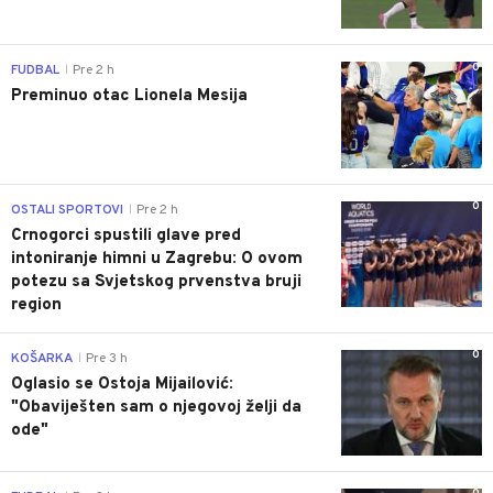
0
FUDBAL
Pre 2 h
|
Preminuo otac Lionela Mesija
0
OSTALI SPORTOVI
Pre 2 h
|
Crnogorci spustili glave pred
intoniranje himni u Zagrebu: O ovom
potezu sa Svjetskog prvenstva bruji
region
0
KOŠARKA
Pre 3 h
|
Oglasio se Ostoja Mijailović:
"Obaviješten sam o njegovoj želji da
ode"