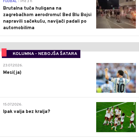
0
FUDBAL
Pre 3 h
|
Brutalna tuča huligana na
zagrebačkom aerodromu! Bed Blu Bojsi
napravili sačekušu, navijači padali po
automobilima
KOLUMNA - NEBOJŠA ŠATARA
0
23.07.2026.
Mesi(ja)
2
15.07.2026.
Ipak valja bez kralja?