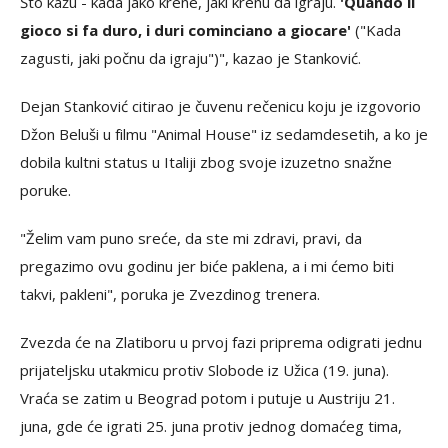
Što kažu - kada jako krene, jaki krenu da igraju.
'Quando il
gioco si fa duro, i duri cominciano a giocare'
("Kada
zagusti, jaki počnu da igraju")", kazao je Stanković.
Dejan Stanković citirao je čuvenu rečenicu koju je izgovorio
Džon Beluši u filmu "Animal House" iz sedamdesetih, a ko je
dobila kultni status u Italiji zbog svoje izuzetno snažne
poruke.
"Želim vam puno sreće, da ste mi zdravi, pravi, da
pregazimo ovu godinu jer biće paklena, a i mi ćemo biti
takvi, pakleni", poruka je Zvezdinog trenera.
Zvezda će na Zlatiboru u prvoj fazi priprema odigrati jednu
prijateljsku utakmicu protiv Slobode iz Užica (19. juna).
Vraća se zatim u Beograd potom i putuje u Austriju 21.
juna, gde će igrati 25. juna protiv jednog domaćeg tima,