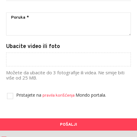
Ubacite video ili foto
Možete da ubacite do 3 fotografije ili videa. Ne smije biti
više od 25 MB.
Pristajete na
Mondo portala.
pravila korišćenja
POŠALJI