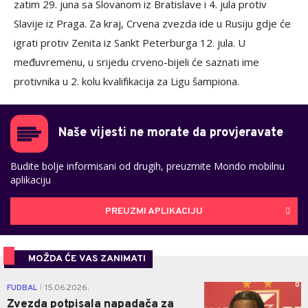
zatim 29. juna sa Slovanom iz Bratislave i 4. jula protiv
Slavije iz Praga. Za kraj, Crvena zvezda ide u Rusiju gdje će
igrati protiv Zenita iz Sankt Peterburga 12. jula. U
međuvremenu, u srijedu crveno-bijeli će saznati ime
protivnika u 2. kolu kvalifikacija za Ligu šampiona.
Naše vijesti ne morate da provjeravate
Budite bolje informisani od drugih, preuzmite Mondo mobilnu
aplikaciju
PREUZMI APLIKACIJU
MOŽDA ĆE VAS ZANIMATI
0
FUDBAL
15.06.2026.
|
Zvezda potpisala napadača za