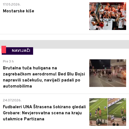
0
17.05.2026.
Mostarske kiše
NAVIJAČI
0
Pre 3 h
Brutalna tuča huligana na
zagrebačkom aerodromu! Bed Blu Bojsi
napravili sačekušu, navijači padali po
automobilima
0
24.07.2026.
Fudbaleri UNA Štrasena šokirano gledali
Grobare: Nevjerovatna scena na kraju
utakmice Partizana