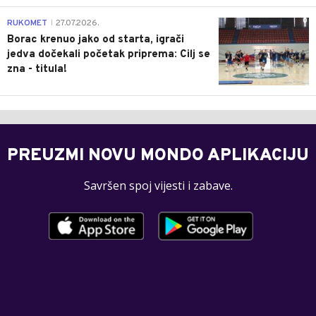
0
RUKOMET
27.07.2026.
|
Borac krenuo jako od starta, igrači
jedva dočekali početak priprema: Cilj se
zna - titula!
PREUZMI NOVU MONDO APLIKACIJU
Savršen spoj vijesti i zabave.