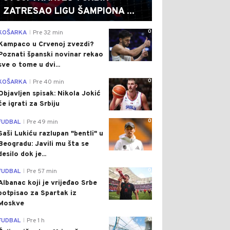
ZATRESAO LIGU ŠAMPIONA ...
0
KOŠARKA
Pre 32 min
|
Kampaco u Crvenoj zvezdi?
Poznati španski novinar rekao
sve o tome u dvi...
0
KOŠARKA
Pre 40 min
|
Objavljen spisak: Nikola Jokić
će igrati za Srbiju
0
FUDBAL
Pre 49 min
|
Saši Lukiću razlupan "bentli" u
Beogradu: Javili mu šta se
desilo dok je...
0
FUDBAL
Pre 57 min
|
Albanac koji je vrijeđao Srbe
potpisao za Spartak iz
Moskve
0
FUDBAL
Pre 1 h
|