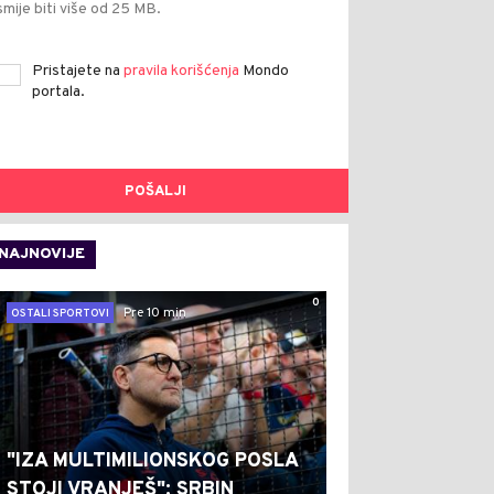
smije biti više od 25 MB.
Pristajete na
pravila korišćenja
Mondo
portala.
POŠALJI
NAJNOVIJE
0
Pre 10 min
OSTALI SPORTOVI
"IZA MULTIMILIONSKOG POSLA
STOJI VRANJEŠ": SRBIN