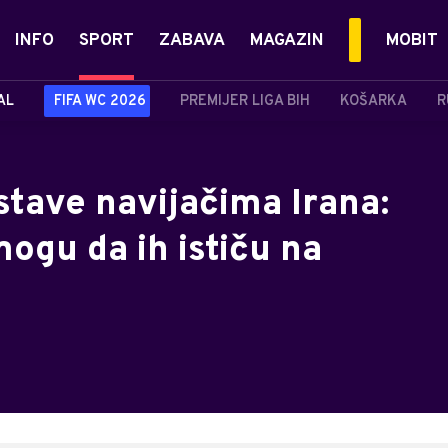
INFO
SPORT
ZABAVA
MAGAZIN
MOBIT
AL
FIFA WC 2026
PREMIJER LIGA BIH
KOŠARKA
R
stave navijačima Irana:
mogu da ih ističu na