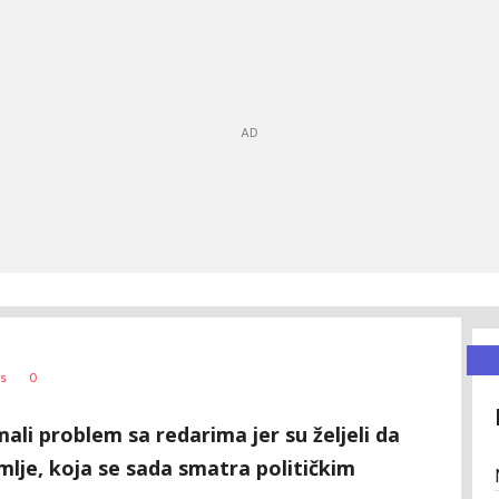
0
s
mali problem sa redarima jer su željeli da
mlje, koja se sada smatra političkim