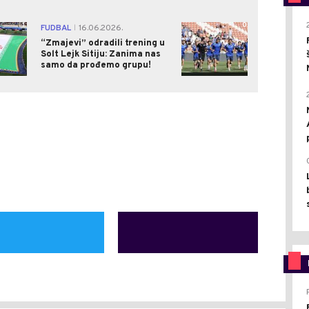
1
0
FUDBAL
16.06.2026.
|
“Zmajevi” odradili trening u
Solt Lejk Sitiju: Zanima nas
samo da prođemo grupu!