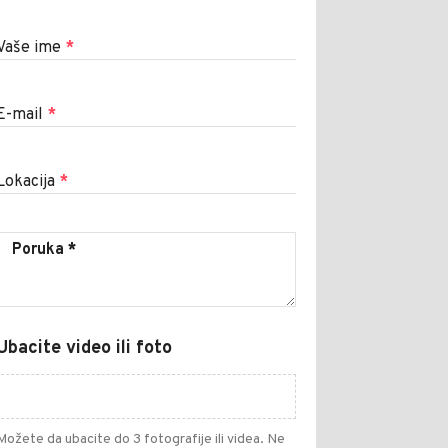
Vaše ime
*
E-mail
*
Lokacija
*
Ubacite video ili foto
Možete da ubacite do 3 fotografije ili videa. Ne