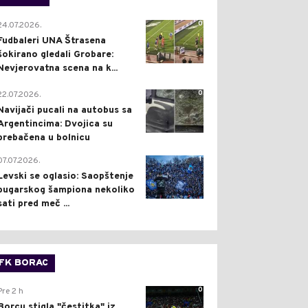
0
24.07.2026.
Fudbaleri UNA Štrasena
šokirano gledali Grobare:
Nevjerovatna scena na k...
0
22.07.2026.
Navijači pucali na autobus sa
Argentincima: Dvojica su
prebačena u bolnicu
1
07.07.2026.
Levski se oglasio: Saopštenje
bugarskog šampiona nekoliko
sati pred meč ...
FK BORAC
0
Pre 2 h
Borcu stigla "čestitka" iz