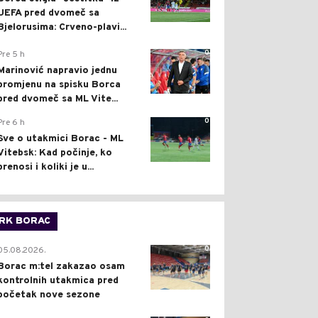
UEFA pred dvomeč sa
Bjelorusima: Crveno-plavi...
0
Pre 5 h
Marinović napravio jednu
promjenu na spisku Borca
pred dvomeč sa ML Vite...
0
Pre 6 h
Sve o utakmici Borac - ML
Vitebsk: Kad počinje, ko
prenosi i koliki je u...
RK BORAC
0
05.08.2026.
Borac m:tel zakazao osam
kontrolnih utakmica pred
početak nove sezone