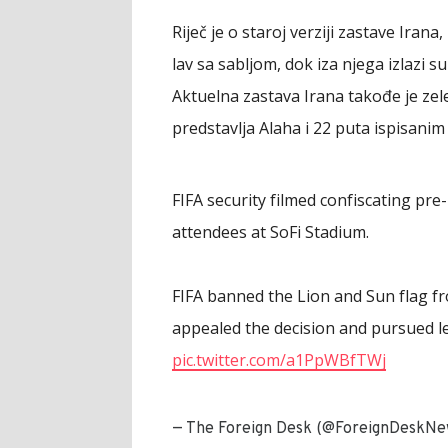
Riječ je o staroj verziji zastave Irana
lav sa sabljom, dok iza njega izlazi su
Aktuelna zastava Irana takođe je zele
predstavlja Alaha i 22 puta ispisanim
FIFA security filmed confiscating pr
attendees at SoFi Stadium.
FIFA banned the Lion and Sun flag 
appealed the decision and pursued le
pic.twitter.com/a1PpWBfTWj
— The Foreign Desk (@ForeignDeskNe