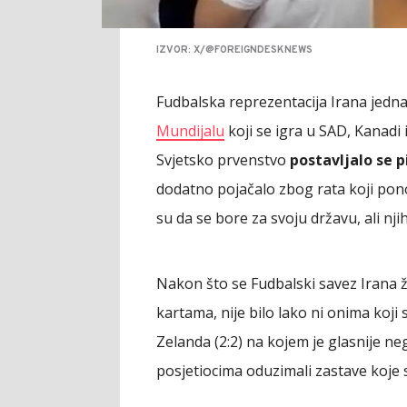
IZVOR: X/@FOREIGNDESKNEWS
Fudbalska reprezentacija Irana jedna
Mundijalu
koji se igra u SAD, Kanadi 
Svjetsko prvenstvo
postavljalo se p
dodatno pojačalo zbog rata koji pono
su da se bore za svoju državu, ali nji
Nakon što se Fudbalski savez Irana ža
kartama, nije bilo lako ni onima koji
Zelanda (2:2) na kojem je glasnije n
posjetiocima oduzimali zastave koje su