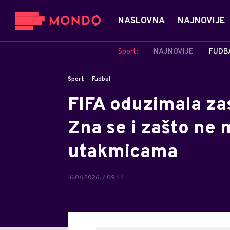
NASLOVNA
NAJNOVIJE
Sport:
NAJNOVIJE
FUDB
Sport
Fudbal
FIFA oduzimala za
Zna se i zašto ne 
utakmicama
16.06.2026. / 09:44