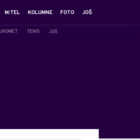
M:TEL
KOLUMNE
FOTO
JOŠ
UKOMET
TENIS
JOŠ