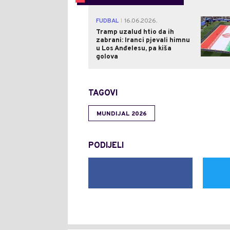
FUDBAL
16.06.2026.
|
Tramp uzalud htio da ih
zabrani: Iranci pjevali himnu
u Los Anđelesu, pa kiša
golova
TAGOVI
MUNDIJAL 2026
PODIJELI