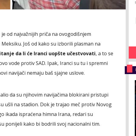
 je od najvažnijih priča na ovogodišnjem
i Meksiku. Još od kako su izborili plasman na
itanje da li će Iranci uopšte učestvovati
, a to se
vo vode protiv SAD. Ipak, Iranci su tu i spremni
hovi navijači nemaju baš sjajne uslove.
lio da su njihovim navijačima blokirani pristupi
 su ušli na stadion. Dok je trajao meč protiv Novog
ego ikada ispraćena himna Irana, redari su
 ponijeli kako bi bodrili svoj nacionalni tim.