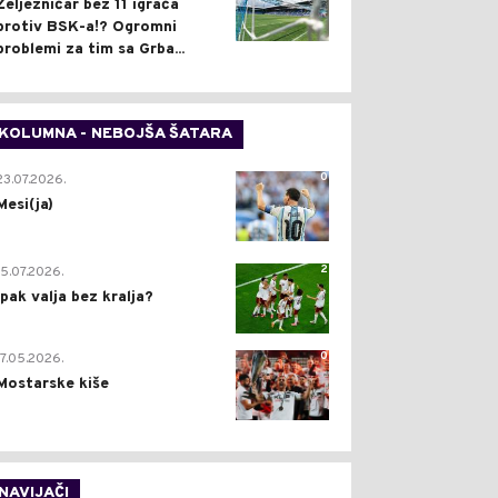
Željezničar bez 11 igrača
protiv BSK-a!? Ogromni
problemi za tim sa Grba...
KOLUMNA - NEBOJŠA ŠATARA
0
23.07.2026.
Mesi(ja)
2
15.07.2026.
Ipak valja bez kralja?
0
17.05.2026.
Mostarske kiše
NAVIJAČI