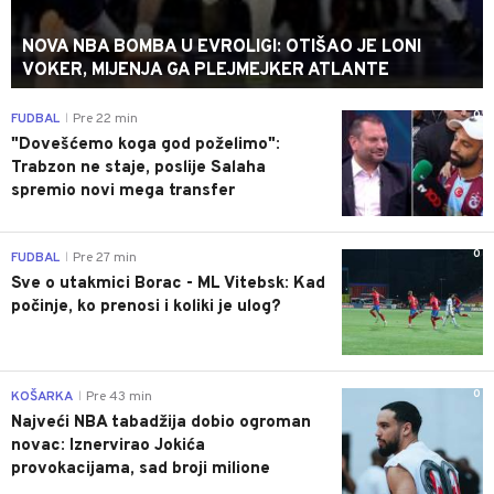
NOVA NBA BOMBA U EVROLIGI: OTIŠAO JE LONI
VOKER, MIJENJA GA PLEJMEJKER ATLANTE
0
FUDBAL
Pre 22 min
|
"Dovešćemo koga god poželimo":
Trabzon ne staje, poslije Salaha
spremio novi mega transfer
0
FUDBAL
Pre 27 min
|
Sve o utakmici Borac - ML Vitebsk: Kad
počinje, ko prenosi i koliki je ulog?
0
KOŠARKA
Pre 43 min
|
Najveći NBA tabadžija dobio ogroman
novac: Iznervirao Jokića
provokacijama, sad broji milione