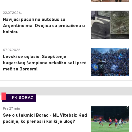
0
22.07.2026.
Navijači pucali na autobus sa
Argentincima: Dvojica su prebačena u
bolnicu
1
07.07.2026.
Levski se oglasio: Saopštenje
bugarskog šampiona nekoliko sati pred
meč sa Borcem!
FK BORAC
0
Pre 27 min
Sve o utakmici Borac - ML Vitebsk: Kad
počinje, ko prenosi i koliki je ulog?