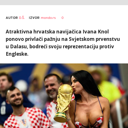
AUTOR
D.Š.
0
IZVOR
mondo.rs
Atraktivna hrvatska navijačica Ivana Knol
ponovo privlači pažnju na Svjetskom prvenstvu
u Dalasu, bodreći svoju reprezentaciju protiv
Engleske.