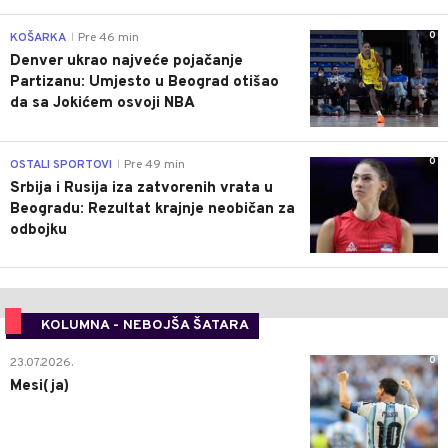
0
KOŠARKA
Pre 46 min
|
Denver ukrao najveće pojačanje
Partizanu: Umjesto u Beograd otišao
da sa Jokićem osvoji NBA
0
OSTALI SPORTOVI
Pre 49 min
|
Srbija i Rusija iza zatvorenih vrata u
Beogradu: Rezultat krajnje neobičan za
odbojku
KOLUMNA - NEBOJŠA ŠATARA
0
23.07.2026.
Mesi(ja)