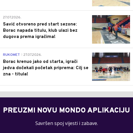
0
27.07.2026.
Savić otvoreno pred start sezone:
Borac napada titulu, klub ulazi bez
dugova prema igračima!
0
RUKOMET
27.07.2026.
|
Borac krenuo jako od starta, igrači
jedva dočekali početak priprema: Cilj se
zna - titula!
PREUZMI NOVU MONDO APLIKACIJU
Savršen spoj vijesti i zabave.