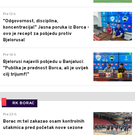
0
Pre 13 h
"Odgovornost, disciplina,
koncentracija!" Jasna poruka iz Borca -
ovo je recept za pobjedu protiv
Bjelorusa!
0
Pre 14 h
Bjelorusi najavili pobjedu u Banjaluci:
"Publika je prednost Borca, ali je uvijek
cilj trijumf!"
RK BORAC
0
Pre 23 h
Borac m:tel zakazao osam kontrolnih
utakmica pred početak nove sezone