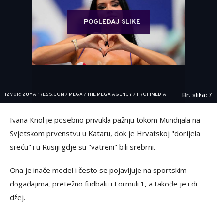
POGLEDAJ SLIKE
IZVOR: ZUMAPRESS.COM / MEGA / THE MEGA AGENCY / PROFIMEDIA
Br. slika: 7
Ivana Knol je posebno privukla pažnju tokom Mundijala na
Svjetskom prvenstvu u Kataru, dok je Hrvatskoj "donijela
sreću" i u Rusiji gdje su "vatreni" bili srebrni.
Ona je inače model i često se pojavljuje na sportskim
događajima, pretežno fudbalu i Formuli 1, a takođe je i di-
džej.