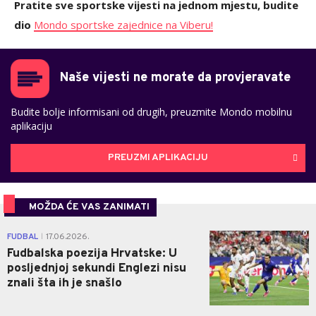
Pratite sve sportske vijesti na jednom mjestu, budite
dio
Mondo sportske zajednice na Viberu!
Naše vijesti ne morate da provjeravate
Budite bolje informisani od drugih, preuzmite Mondo mobilnu
aplikaciju
PREUZMI APLIKACIJU
MOŽDA ĆE VAS ZANIMATI
0
FUDBAL
17.06.2026.
|
Fudbalska poezija Hrvatske: U
posljednjoj sekundi Englezi nisu
znali šta ih je snašlo