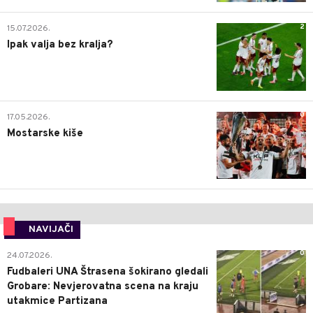
2
15.07.2026.
Ipak valja bez kralja?
0
17.05.2026.
Mostarske kiše
NAVIJAČI
0
24.07.2026.
Fudbaleri UNA Štrasena šokirano gledali
Grobare: Nevjerovatna scena na kraju
utakmice Partizana