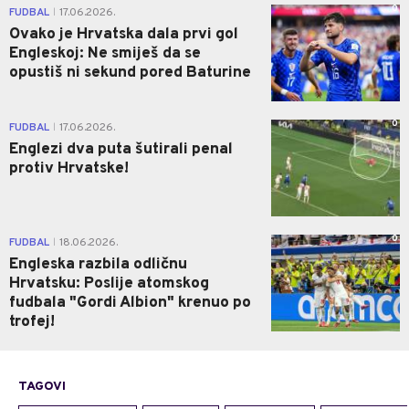
0
FUDBAL
17.06.2026.
|
Ovako je Hrvatska dala prvi gol
Engleskoj: Ne smiješ da se
opustiš ni sekund pored Baturine
0
FUDBAL
17.06.2026.
|
Englezi dva puta šutirali penal
protiv Hrvatske!
0
FUDBAL
18.06.2026.
|
Engleska razbila odličnu
Hrvatsku: Poslije atomskog
fudbala "Gordi Albion" krenuo po
trofej!
TAGOVI