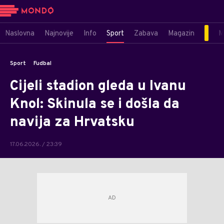
Naslovna
Najnovije
Info
Sport
Zabava
Magazin
M
Sport
Fudbal
Cijeli stadion gleda u Ivanu
Knol: Skinula se i došla da
navija za Hrvatsku
17.06.2026. / 23:39