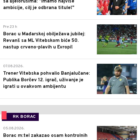
sa Bjelorusima: "Imamo najviše
ambicije, cilj je odbrana titule!"
0
Pre 23 h
Borac u Mađarskoj obilježava jubilej:
Revanš sa ML Vitebskom biće 50.
nastup crveno-plavih u Evropi!
0
07.08.2026.
Trener Vitebska pohvalio Banjalučane:
Publika Borčev 12. igrač, uživanje je
igrati u ovakvom ambijentu
RK BORAC
0
05.08.2026.
Borac m:tel zakazao osam kontrolnih