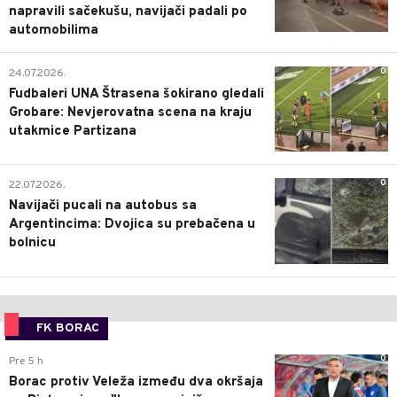
napravili sačekušu, navijači padali po
automobilima
0
24.07.2026.
Fudbaleri UNA Štrasena šokirano gledali
Grobare: Nevjerovatna scena na kraju
utakmice Partizana
0
22.07.2026.
Navijači pucali na autobus sa
Argentincima: Dvojica su prebačena u
bolnicu
FK BORAC
0
Pre 5 h
Borac protiv Veleža između dva okršaja