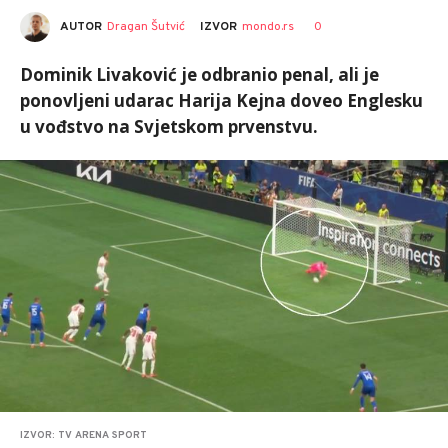
AUTOR
Dragan Šutvić
0
IZVOR
mondo.rs
Dominik Livaković je odbranio penal, ali je
ponovljeni udarac Harija Kejna doveo Englesku
u vođstvo na Svjetskom prvenstvu.
IZVOR: TV ARENA SPORT