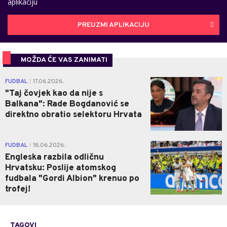
aplikaciju
PREUZMI APLIKACIJU
MOŽDA ĆE VAS ZANIMATI
0
FUDBAL
17.06.2026.
|
"Taj čovjek kao da nije s
Balkana": Rade Bogdanović se
direktno obratio selektoru Hrvata
0
FUDBAL
18.06.2026.
|
Engleska razbila odličnu
Hrvatsku: Poslije atomskog
fudbala "Gordi Albion" krenuo po
trofej!
TAGOVI