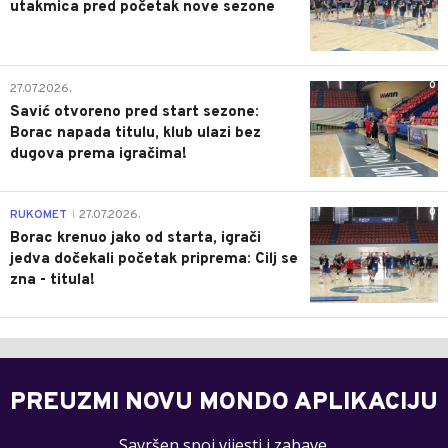
utakmica pred početak nove sezone
0
27.07.2026.
Savić otvoreno pred start sezone:
Borac napada titulu, klub ulazi bez
dugova prema igračima!
0
RUKOMET
27.07.2026.
|
Borac krenuo jako od starta, igrači
jedva dočekali početak priprema: Cilj se
zna - titula!
PREUZMI NOVU MONDO APLIKACIJU
Savršen spoj vijesti i zabave.