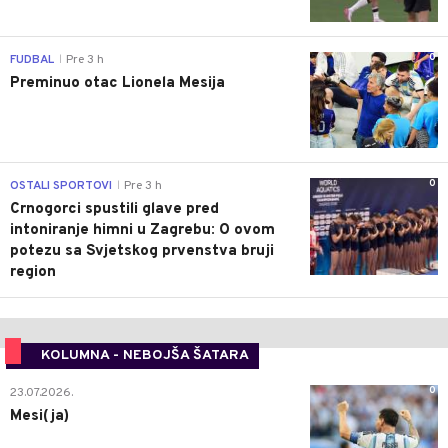
0
FUDBAL
Pre 3 h
|
Preminuo otac Lionela Mesija
0
OSTALI SPORTOVI
Pre 3 h
|
Crnogorci spustili glave pred
intoniranje himni u Zagrebu: O ovom
potezu sa Svjetskog prvenstva bruji
region
KOLUMNA - NEBOJŠA ŠATARA
0
23.07.2026.
Mesi(ja)