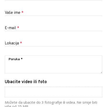
Vaše ime
*
E-mail
*
Lokacija
*
Ubacite video ili foto
Možete da ubacite do 3 fotografije ili videa. Ne smije biti
više od 25 MB.