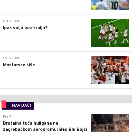
2
15.07.2026.
Ipak valja bez kralja?
0
17.05.2026.
Mostarske kiše
NAVIJAČI
0
Pre 4 h
Brutalna tuča huligana na
zagrebačkom aerodromu! Bed Blu Bojsi