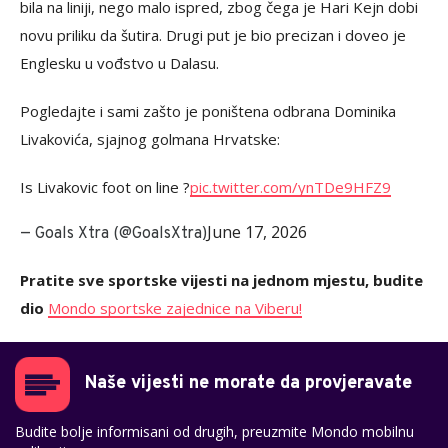
bila na liniji, nego malo ispred, zbog čega je Hari Kejn dobi
novu priliku da šutira. Drugi put je bio precizan i doveo je
Englesku u vođstvo u Dalasu.
Pogledajte i sami zašto je poništena odbrana Dominika
Livakovića, sjajnog golmana Hrvatske:
Is Livakovic foot on line ?
pic.twitter.com/ynTDe9HFZ9
June 17, 2026
— Goals Xtra (@GoalsXtra)
Pratite sve sportske vijesti na jednom mjestu, budite
dio
Mondo sportske zajednice na Viberu!
Naše vijesti ne morate da provjeravate
Budite bolje informisani od drugih, preuzmite Mondo mobilnu