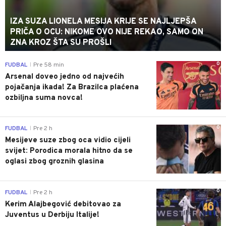
IZA SUZA LIONELA MESIJA KRIJE SE NAJLJEPŠA
PRIČA O OCU: NIKOME OVO NIJE REKAO, SAMO ON
ZNA KROZ ŠTA SU PROŠLI
0
FUDBAL
Pre 58 min
|
Arsenal doveo jedno od najvećih
pojačanja ikada! Za Brazilca plaćena
ozbiljna suma novca!
0
FUDBAL
Pre 2 h
|
Mesijeve suze zbog oca vidio cijeli
svijet: Porodica morala hitno da se
oglasi zbog groznih glasina
0
FUDBAL
Pre 2 h
|
Kerim Alajbegović debitovao za
Juventus u Derbiju Italije!