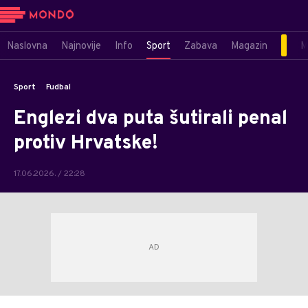
Naslovna
Najnovije
Info
Sport
Zabava
Magazin
M
Sport
Fudbal
Englezi dva puta šutirali penal
protiv Hrvatske!
17.06.2026. / 22:28