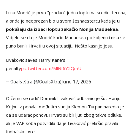
Luka Modrić je prvo "prodao" jednu loptu na sredini terena,
a onda je neoprezan bio u svom šesnaestercu kada je
u
pokušaju da izbaci loptu zakačio Nonija Maduekea
.
Vidjelo se da je Modrić kačio Maduekea po koljenu i nisu se
puno bunili Hrvati u ovoj situaciji... Nešto kasnije jesu.
Livakovic saves Harry Kane's
penalty
pic.twitter.com/MlNf6Y5QmU
June 17, 2026
— Goals Xtra (@GoalsXtra)
O čemu se radi? Dominik Livaković odbranio je šut Hariju
Kejnu iz penala, međutim sudija Klemon Turpan naredio je
da se udarac ponovi. Hrvati su bili ljuti zbog takve odluke,
ali je VAR soba potvrdila da je Livaković prekršio pravila
fudbalske igre.